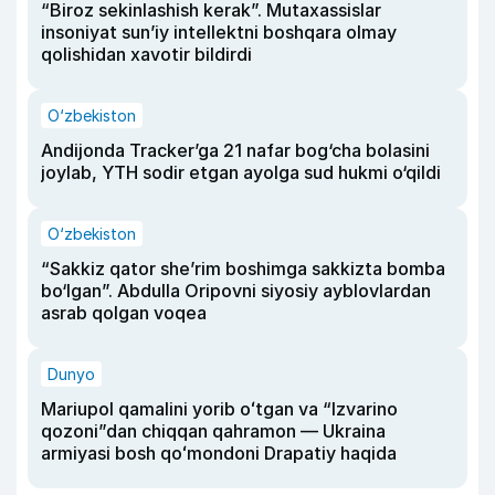
“Biroz sekinlashish kerak”. Mutaxassislar
insoniyat sun’iy intellektni boshqara olmay
qolishidan xavotir bildirdi
O‘zbekiston
Andijonda Tracker’ga 21 nafar bog‘cha bolasini
joylab, YTH sodir etgan ayolga sud hukmi o‘qildi
O‘zbekiston
“Sakkiz qator she’rim boshimga sakkizta bomba
bo‘lgan”. Abdulla Oripovni siyosiy ayblovlardan
asrab qolgan voqea
Dunyo
Mariupol qamalini yorib oʻtgan va “Izvarino
qozoni”dan chiqqan qahramon — Ukraina
armiyasi bosh qoʻmondoni Drapatiy haqida