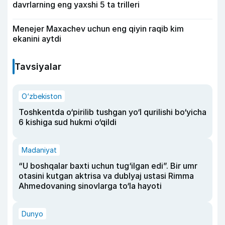
davrlarning eng yaxshi 5 ta trilleri
Menejer Maxachev uchun eng qiyin raqib kim
ekanini aytdi
Tavsiyalar
O‘zbekiston
Toshkentda o‘pirilib tushgan yo‘l qurilishi bo‘yicha
6 kishiga sud hukmi o‘qildi
Madaniyat
“U boshqalar baxti uchun tug‘ilgan edi”. Bir umr
otasini kutgan aktrisa va dublyaj ustasi Rimma
Ahmedovaning sinovlarga to‘la hayoti
Dunyo