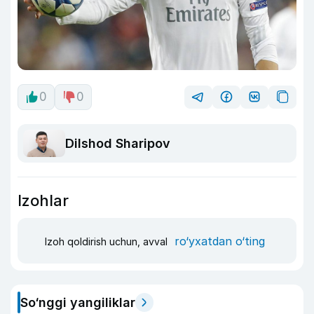
0
0
Dilshod Sharipov
Izohlar
ro‘yxatdan o‘ting
Izoh qoldirish uchun, avval
So‘nggi yangiliklar