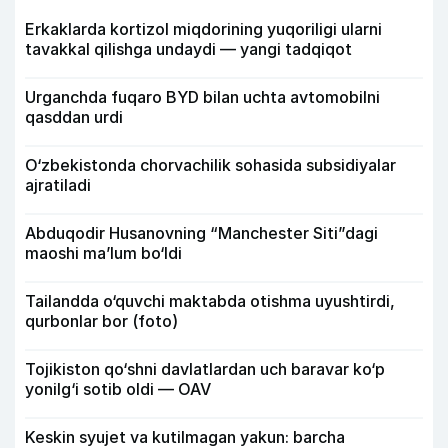
Erkaklarda kortizol miqdorining yuqoriligi ularni
tavakkal qilishga undaydi — yangi tadqiqot
Urganchda fuqaro BYD bilan uchta avtomobilni
qasddan urdi
O‘zbekistonda chorvachilik sohasida subsidiyalar
ajratiladi
Abduqodir Husanovning “Manchester Siti”dagi
maoshi ma’lum bo‘ldi
Tailandda o‘quvchi maktabda otishma uyushtirdi,
qurbonlar bor (foto)
Tojikiston qo‘shni davlatlardan uch baravar ko‘p
yonilg‘i sotib oldi — OAV
Keskin syujet va kutilmagan yakun: barcha