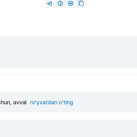
uchun, avval
ro‘yxatdan o‘ting