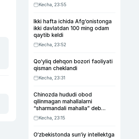
Kecha, 23:55
Ikki hafta ichida Afg‘onistonga
ikki davlatdan 100 ming odam
qaytib keldi
Kecha, 23:52
Qo‘yliq dehqon bozori faoliyati
qisman cheklandi
Kecha, 23:31
Chinozda hududi obod
qilinmagan mahallalarni
“sharmandali mahalla” deb
belgilash boshlandi
Kecha, 23:15
O‘zbekistonda sun‘iy intellektga