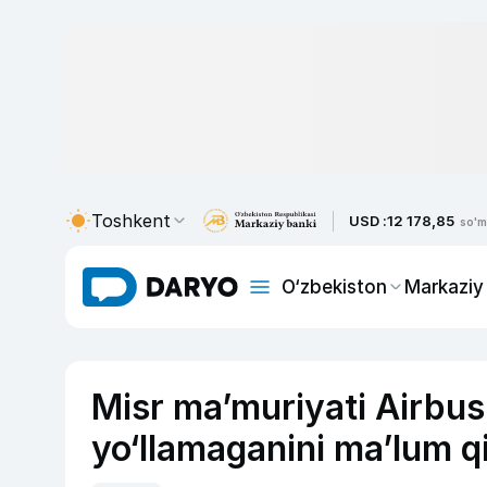
Toshkent
USD :
12 178,85
so'm
O‘zbekiston
Markaziy
Misr ma’muriyati Airbus
yo‘llamaganini ma’lum qi