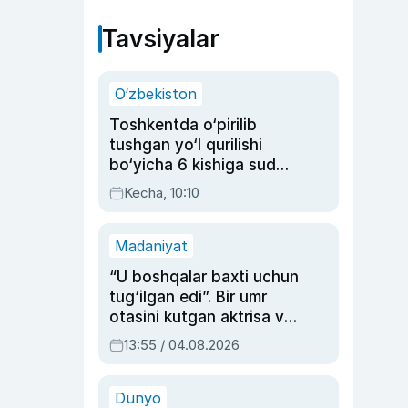
Tavsiyalar
O‘zbekiston
Toshkentda o‘pirilib
tushgan yo‘l qurilishi
bo‘yicha 6 kishiga sud
hukmi o‘qildi
Kecha, 10:10
Madaniyat
“U boshqalar baxti uchun
tug‘ilgan edi”. Bir umr
otasini kutgan aktrisa va
dublyaj ustasi Rimma
13:55 / 04.08.2026
Ahmedovaning
sinovlarga to‘la hayoti
Dunyo