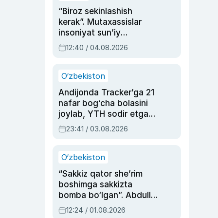
“Biroz sekinlashish
kerak”. Mutaxassislar
insoniyat sun’iy
intellektni boshqara
12:40 / 04.08.2026
olmay qolishidan xavotir
bildirdi
O‘zbekiston
Andijonda Tracker’ga 21
nafar bog‘cha bolasini
joylab, YTH sodir etgan
ayolga sud hukmi o‘qildi
23:41 / 03.08.2026
O‘zbekiston
“Sakkiz qator she’rim
boshimga sakkizta
bomba bo‘lgan”. Abdulla
Oripovni siyosiy
12:24 / 01.08.2026
ayblovlardan asrab