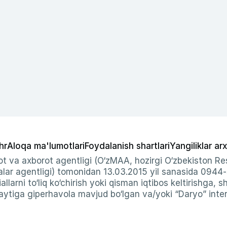
hr
Aloqa ma'lumotlari
Foydalanish shartlari
Yangiliklar arx
t va axborot agentligi (O‘zMAA, hozirgi O‘zbekiston Res
ar agentligi) tomonidan 13.03.2015 yil sanasida 0944
allarni to‘liq ko‘chirish yoki qisman iqtibos keltirishga, 
ytiga giperhavola mavjud bo‘lgan va/yoki “Daryo” intern