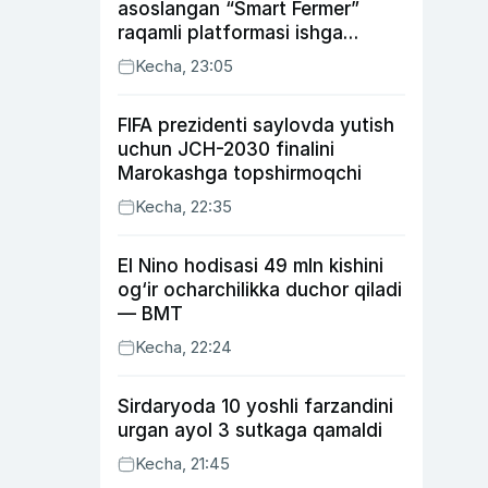
asoslangan “Smart Fermer”
raqamli platformasi ishga
tushiriladi
Kecha, 23:05
FIFA prezidenti saylovda yutish
uchun JCH-2030 finalini
Marokashga topshirmoqchi
Kecha, 22:35
El Nino hodisasi 49 mln kishini
og‘ir ocharchilikka duchor qiladi
— BMT
Kecha, 22:24
Sirdaryoda 10 yoshli farzandini
urgan ayol 3 sutkaga qamaldi
Kecha, 21:45