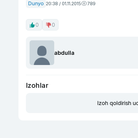
Dunyo
20:38 / 01.11.2015
789
0
0
abdulla
Izohlar
Izoh qoldirish 