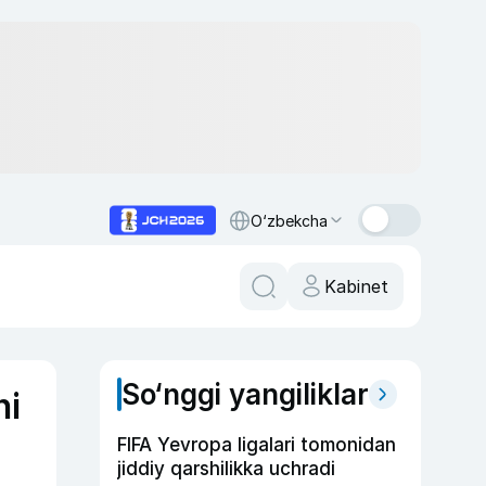
O‘zbekcha
Kabinet
So‘nggi yangiliklar
ni
FIFA Yevropa ligalari tomonidan
jiddiy qarshilikka uchradi