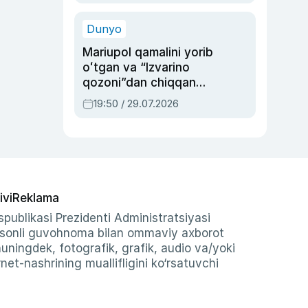
qolgan voqea
Dunyo
Mariupol qamalini yorib
oʻtgan va “Izvarino
qozoni”dan chiqqan
qahramon — Ukraina
19:50 / 29.07.2026
armiyasi bosh
qoʻmondoni Drapatiy
haqida
ivi
Reklama
publikasi Prezidenti Administratsiyasi
-sonli guvohnoma bilan ommaviy axborot
shuningdek, fotografik, grafik, audio va/yoki
et-nashrining muallifligini ko‘rsatuvchi