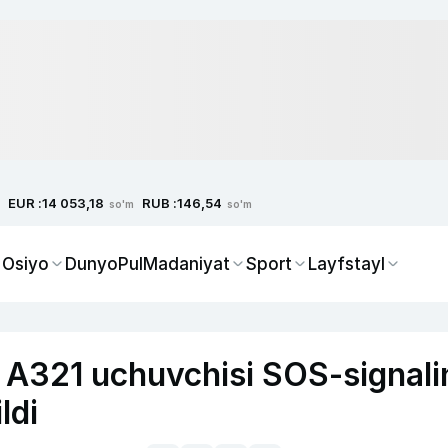
EUR :
RUB :
14 053,18
146,54
so'm
so'm
 Osiyo
Dunyo
Pul
Madaniyat
Sport
Layfstayl
 A321 uchuvchisi SOS-signali
ldi