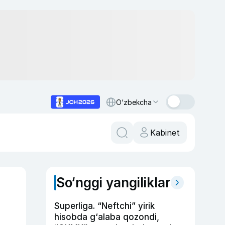
O‘zbekcha
Kabinet
So‘nggi yangiliklar
Superliga. “Neftchi” yirik
hisobda g‘alaba qozondi,