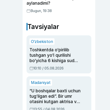
aylanadimi?
Bugun, 19:38
Tavsiyalar
O‘zbekiston
Toshkentda o‘pirilib
tushgan yo‘l qurilishi
bo‘yicha 6 kishiga sud
hukmi o‘qildi
10:10 / 05.08.2026
Madaniyat
“U boshqalar baxti uchun
tug‘ilgan edi”. Bir umr
otasini kutgan aktrisa va
dublyaj ustasi Rimma
13:55 / 04.08.2026