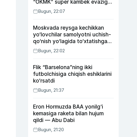
“OKMK” super kambek evaziga
“Bunyodkor”dan ustun keldi,
Bugun, 22:07
“Nasaf” durang qayd etdi
Moskvada reysga kechikkan
yo‘lovchilar samolyotni uchish-
qo‘nish yo‘lagida to‘xtatishga
urindi (video)
Bugun, 22:02
Flik “Barselona”ning ikki
futbolchisiga chiqish eshiklarini
ko‘rsatdi
Bugun, 21:37
Eron Hormuzda BAA yonilg‘i
kemasiga raketa bilan hujum
qildi — Abu Dabi
Bugun, 21:20