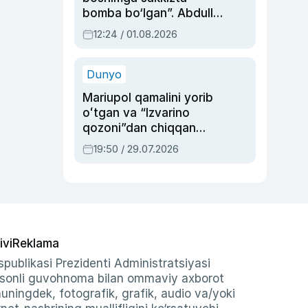
bomba bo‘lgan”. Abdulla
Oripovni siyosiy
12:24 / 01.08.2026
ayblovlardan asrab
qolgan voqea
Dunyo
Mariupol qamalini yorib
oʻtgan va “Izvarino
qozoni”dan chiqqan
qahramon — Ukraina
19:50 / 29.07.2026
armiyasi bosh
qoʻmondoni Drapatiy
haqida
ivi
Reklama
publikasi Prezidenti Administratsiyasi
-sonli guvohnoma bilan ommaviy axborot
shuningdek, fotografik, grafik, audio va/yoki