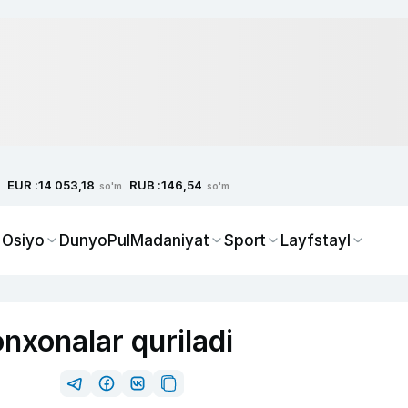
EUR :
RUB :
14 053,18
146,54
so'm
so'm
 Osiyo
Dunyo
Pul
Madaniyat
Sport
Layfstayl
nxonalar quriladi