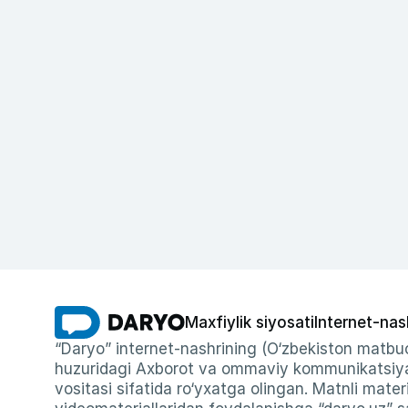
Maxfiylik siyosati
Internet-nas
“Daryo” internet-nashrining (O‘zbekiston matbuo
huzuridagi Axborot va ommaviy kommunikatsiyal
vositasi sifatida ro‘yxatga olingan. Matnli materi