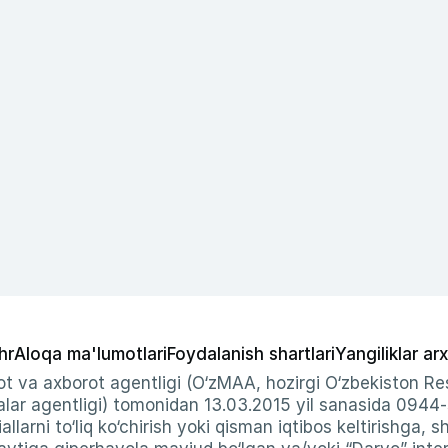
hr
Aloqa ma'lumotlari
Foydalanish shartlari
Yangiliklar arx
t va axborot agentligi (O‘zMAA, hozirgi O‘zbekiston Res
ar agentligi) tomonidan 13.03.2015 yil sanasida 0944
allarni to‘liq ko‘chirish yoki qisman iqtibos keltirishga, 