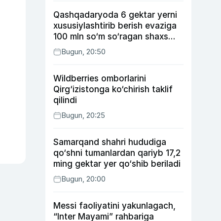
Qashqadaryoda 6 gektar yerni
xususiylashtirib berish evaziga
100 mln so‘m so‘ragan shaxs
ushlandi
Bugun, 20:50
Wildberries omborlarini
Qirg‘izistonga ko‘chirish taklif
qilindi
Bugun, 20:25
Samarqand shahri hududiga
qo‘shni tumanlardan qariyb 17,2
ming gektar yer qo‘shib beriladi
Bugun, 20:00
Messi faoliyatini yakunlagach,
“Inter Mayami” rahbariga