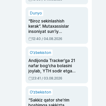
Ahmedovaning
sinovlarga to‘la hayoti
Dunyo
“Biroz sekinlashish
kerak”. Mutaxassislar
insoniyat sun’iy
intellektni boshqara
12:40 / 04.08.2026
olmay qolishidan xavotir
bildirdi
O‘zbekiston
Andijonda Tracker’ga 21
nafar bog‘cha bolasini
joylab, YTH sodir etgan
ayolga sud hukmi o‘qildi
23:41 / 03.08.2026
O‘zbekiston
“Sakkiz qator she’rim
boshimga sakkizta