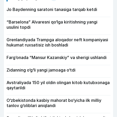
Jo Baydenning saratoni tanasiga tarqab ketdi
“Barselona” Alvaresni qo‘lga kiritishning yangi
usulini topdi
Grenlandiyada Trampga aloqador neft kompaniyasi
hukumat ruxsatisiz ish boshladi
Farg‘onada “Mansur Kazanskiy” va sherigi ushlandi
Zidanning o‘g‘li yangi jamoaga o‘tdi
Avstraliyada 150 yil oldin olingan kitob kutubxonaga
qaytarildi
O‘zbekistonda kasbiy mahorat bo‘yicha ilk milliy
tanlov g‘oliblari aniqlandi