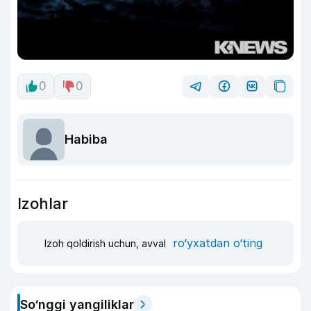
0
0
Habiba
Izohlar
ro‘yxatdan o‘ting
Izoh qoldirish uchun, avval
So‘nggi yangiliklar