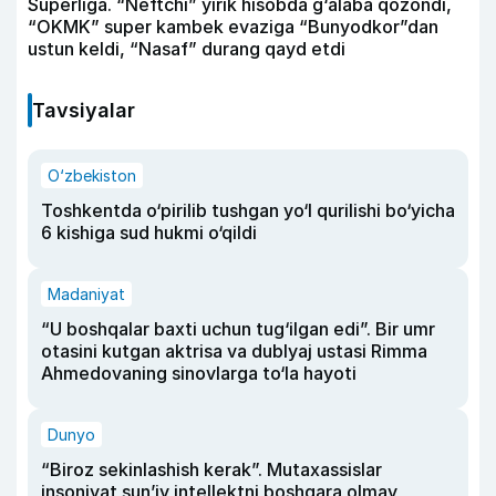
Superliga. “Neftchi” yirik hisobda g‘alaba qozondi,
“OKMK” super kambek evaziga “Bunyodkor”dan
ustun keldi, “Nasaf” durang qayd etdi
Tavsiyalar
O‘zbekiston
Toshkentda o‘pirilib tushgan yo‘l qurilishi bo‘yicha
6 kishiga sud hukmi o‘qildi
Madaniyat
“U boshqalar baxti uchun tug‘ilgan edi”. Bir umr
otasini kutgan aktrisa va dublyaj ustasi Rimma
Ahmedovaning sinovlarga to‘la hayoti
Dunyo
“Biroz sekinlashish kerak”. Mutaxassislar
insoniyat sun’iy intellektni boshqara olmay