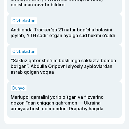
qolishidan xavotir bildirdi
O‘zbekiston
Andijonda Tracker’ga 21 nafar bog‘cha bolasini
joylab, YTH sodir etgan ayolga sud hukmi o‘qildi
O‘zbekiston
“Sakkiz qator she’rim boshimga sakkizta bomba
bo‘lgan”. Abdulla Oripovni siyosiy ayblovlardan
asrab qolgan voqea
Dunyo
Mariupol qamalini yorib oʻtgan va “Izvarino
qozoni”dan chiqqan qahramon — Ukraina
armiyasi bosh qoʻmondoni Drapatiy haqida