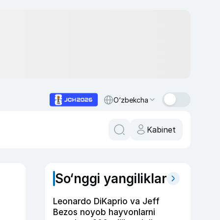
O‘zbekcha
Kabinet
So‘nggi yangiliklar
Leonardo DiKaprio va Jeff
Bezos noyob hayvonlarni