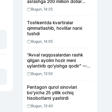
asrashga 200 million dollar
ajratdi
Bugun, 14:25
Toshkentda kvartiralar
qimmatlashib, hovlilar narxi
tushdi
Bugun, 14:05
“Avval raqqosalardan rashk
qilgan ayolim hozir meni
uylantirib qo‘yishga qodir” —
Anvar Sobirov davlat ishidagi
Bugun, 13:50
faoliyati va o‘g‘il tarbiyasidagi
xatosi haqida gapirdi
Pentagon qurol sinovlari
bo‘yicha 25 yillik ochiq
hisobotlarni yashirdi
Bugun, 13:40