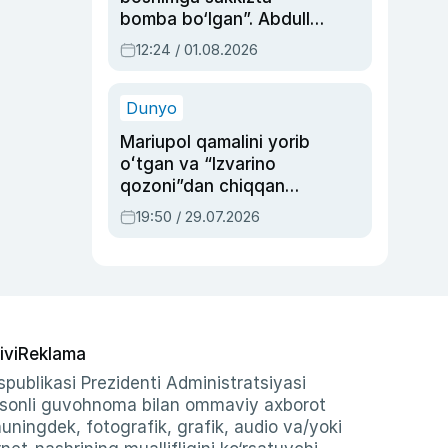
bomba bo‘lgan”. Abdulla
Oripovni siyosiy
12:24 / 01.08.2026
ayblovlardan asrab
qolgan voqea
Dunyo
Mariupol qamalini yorib
oʻtgan va “Izvarino
qozoni”dan chiqqan
qahramon — Ukraina
19:50 / 29.07.2026
armiyasi bosh
qoʻmondoni Drapatiy
haqida
ivi
Reklama
publikasi Prezidenti Administratsiyasi
-sonli guvohnoma bilan ommaviy axborot
shuningdek, fotografik, grafik, audio va/yoki