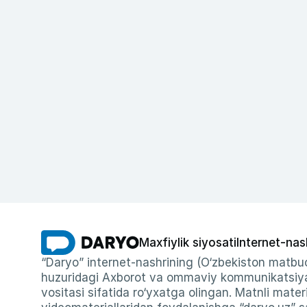
Maxfiylik siyosati
Internet-nas
“Daryo” internet-nashrining (O‘zbekiston matbuo
huzuridagi Axborot va ommaviy kommunikatsiyal
vositasi sifatida ro‘yxatga olingan. Matnli materi