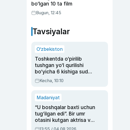
bo‘lgan 10 ta film
Bugun, 12:45
Tavsiyalar
O‘zbekiston
Toshkentda o‘pirilib
tushgan yo‘l qurilishi
bo‘yicha 6 kishiga sud
hukmi o‘qildi
Kecha, 10:10
Madaniyat
“U boshqalar baxti uchun
tug‘ilgan edi”. Bir umr
otasini kutgan aktrisa va
dublyaj ustasi Rimma
13:55 / 04.08.2026