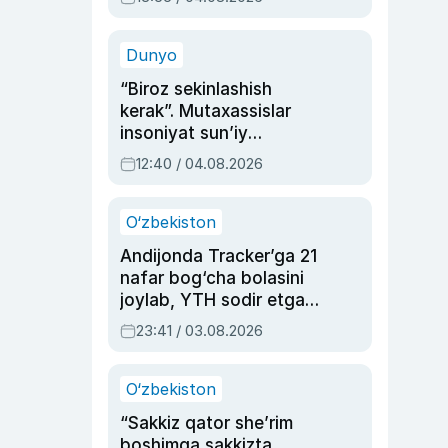
Ahmedovaning
sinovlarga to‘la hayoti
Dunyo
“Biroz sekinlashish
kerak”. Mutaxassislar
insoniyat sun’iy
intellektni boshqara
12:40 / 04.08.2026
olmay qolishidan xavotir
bildirdi
O‘zbekiston
Andijonda Tracker’ga 21
nafar bog‘cha bolasini
joylab, YTH sodir etgan
ayolga sud hukmi o‘qildi
23:41 / 03.08.2026
O‘zbekiston
“Sakkiz qator she’rim
boshimga sakkizta