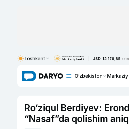
Toshkent
USD :
12 178,85
so'm
O‘zbekiston
Markaziy
Ro‘ziqul Berdiyev: Eronda
“Nasaf”da qolishim aniq