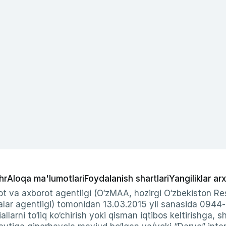
hr
Aloqa ma'lumotlari
Foydalanish shartlari
Yangiliklar arx
t va axborot agentligi (O‘zMAA, hozirgi O‘zbekiston Res
ar agentligi) tomonidan 13.03.2015 yil sanasida 0944
allarni to‘liq ko‘chirish yoki qisman iqtibos keltirishga, 