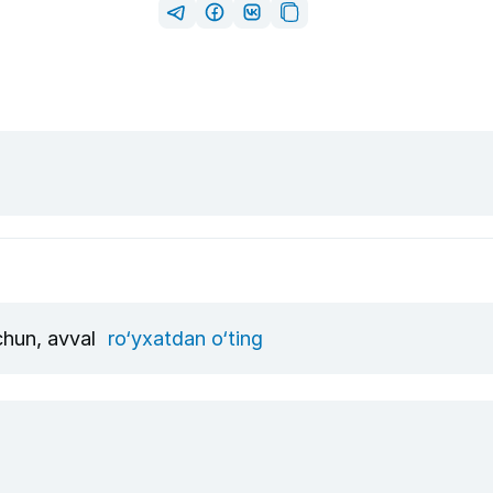
uchun, avval
ro‘yxatdan o‘ting