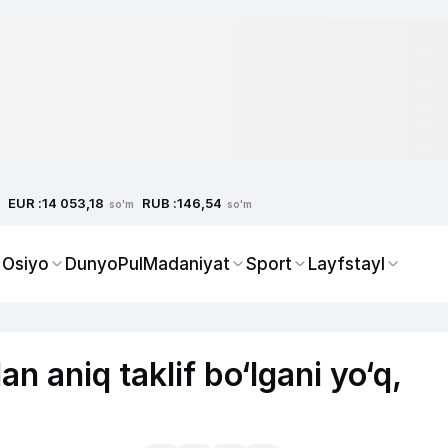
EUR :
RUB :
14 053,18
146,54
so'm
so'm
 Osiyo
Dunyo
Pul
Madaniyat
Sport
Layfstayl
n aniq taklif bo‘lgani yo‘q,