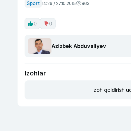
Sport
14:26 / 27.10.2015
863
0
0
Azizbek Abduvaliyev
Izohlar
Izoh qoldirish 