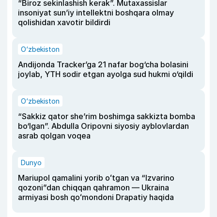
“Biroz sekinlashish kerak”. Mutaxassislar
insoniyat sun’iy intellektni boshqara olmay
qolishidan xavotir bildirdi
O‘zbekiston
Andijonda Tracker’ga 21 nafar bog‘cha bolasini
joylab, YTH sodir etgan ayolga sud hukmi o‘qildi
O‘zbekiston
“Sakkiz qator she’rim boshimga sakkizta bomba
bo‘lgan”. Abdulla Oripovni siyosiy ayblovlardan
asrab qolgan voqea
Dunyo
Mariupol qamalini yorib oʻtgan va “Izvarino
qozoni”dan chiqqan qahramon — Ukraina
armiyasi bosh qoʻmondoni Drapatiy haqida