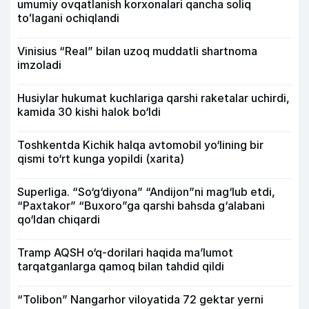
umumiy ovqatlanish korxonalari qancha soliq
toʻlagani ochiqlandi
Vinisius “Real” bilan uzoq muddatli shartnoma
imzoladi
Husiylar hukumat kuchlariga qarshi raketalar uchirdi,
kamida 30 kishi halok bo‘ldi
Toshkentda Kichik halqa avtomobil yo‘lining bir
qismi to‘rt kunga yopildi (xarita)
Superliga. “So‘g‘diyona” “Andijon”ni mag‘lub etdi,
“Paxtakor” “Buxoro”ga qarshi bahsda g‘alabani
qo‘ldan chiqardi
Tramp AQSH o‘q-dorilari haqida ma’lumot
tarqatganlarga qamoq bilan tahdid qildi
“Tolibon” Nangarhor viloyatida 72 gektar yerni