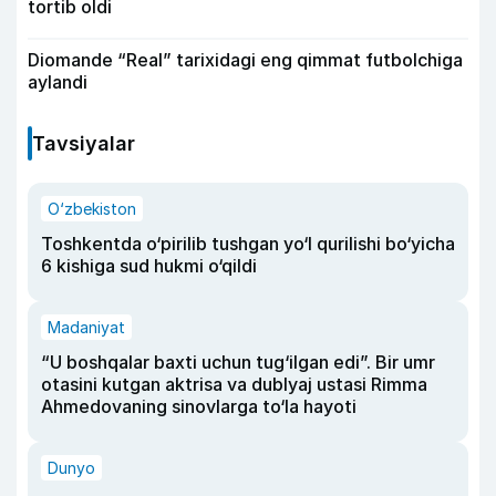
tortib oldi
Diomande “Real” tarixidagi eng qimmat futbolchiga
aylandi
Tavsiyalar
O‘zbekiston
Toshkentda o‘pirilib tushgan yo‘l qurilishi bo‘yicha
6 kishiga sud hukmi o‘qildi
Madaniyat
“U boshqalar baxti uchun tug‘ilgan edi”. Bir umr
otasini kutgan aktrisa va dublyaj ustasi Rimma
Ahmedovaning sinovlarga to‘la hayoti
Dunyo