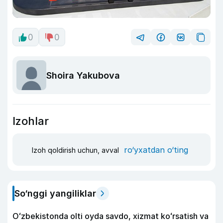
0
0
Shoira Yakubova
Izohlar
ro‘yxatdan o‘ting
Izoh qoldirish uchun, avval
So‘nggi yangiliklar
Oʻzbekistonda olti oyda savdo, xizmat koʻrsatish va