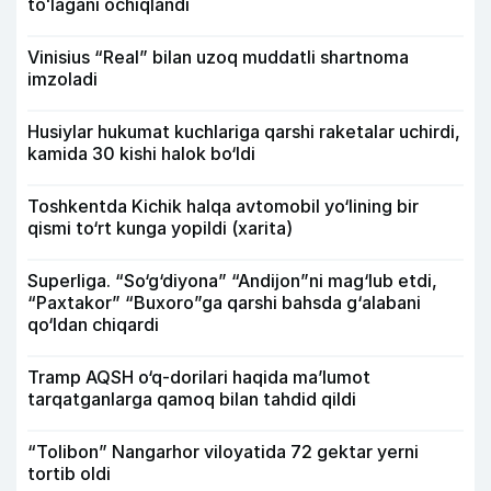
toʻlagani ochiqlandi
Vinisius “Real” bilan uzoq muddatli shartnoma
imzoladi
Husiylar hukumat kuchlariga qarshi raketalar uchirdi,
kamida 30 kishi halok bo‘ldi
Toshkentda Kichik halqa avtomobil yo‘lining bir
qismi to‘rt kunga yopildi (xarita)
Superliga. “So‘g‘diyona” “Andijon”ni mag‘lub etdi,
“Paxtakor” “Buxoro”ga qarshi bahsda g‘alabani
qo‘ldan chiqardi
Tramp AQSH o‘q-dorilari haqida ma’lumot
tarqatganlarga qamoq bilan tahdid qildi
“Tolibon” Nangarhor viloyatida 72 gektar yerni
tortib oldi