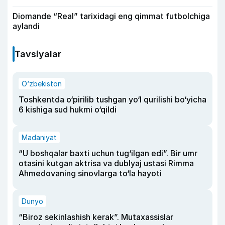
Diomande “Real” tarixidagi eng qimmat futbolchiga
aylandi
Tavsiyalar
O‘zbekiston
Toshkentda o‘pirilib tushgan yo‘l qurilishi bo‘yicha
6 kishiga sud hukmi o‘qildi
Madaniyat
“U boshqalar baxti uchun tug‘ilgan edi”. Bir umr
otasini kutgan aktrisa va dublyaj ustasi Rimma
Ahmedovaning sinovlarga to‘la hayoti
Dunyo
“Biroz sekinlashish kerak”. Mutaxassislar