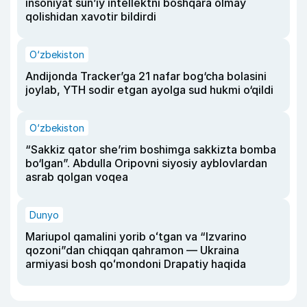
insoniyat sun’iy intellektni boshqara olmay
qolishidan xavotir bildirdi
O‘zbekiston
Andijonda Tracker’ga 21 nafar bog‘cha bolasini
joylab, YTH sodir etgan ayolga sud hukmi o‘qildi
O‘zbekiston
“Sakkiz qator she’rim boshimga sakkizta bomba
bo‘lgan”. Abdulla Oripovni siyosiy ayblovlardan
asrab qolgan voqea
Dunyo
Mariupol qamalini yorib oʻtgan va “Izvarino
qozoni”dan chiqqan qahramon — Ukraina
armiyasi bosh qoʻmondoni Drapatiy haqida