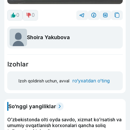
0
0
Shoira Yakubova
Izohlar
ro‘yxatdan o‘ting
Izoh qoldirish uchun, avval
So‘nggi yangiliklar
Oʻzbekistonda olti oyda savdo, xizmat koʻrsatish va
umumiy ovqatlanish korxonalari qancha soliq