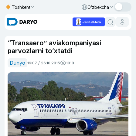
Toshkent
O‘zbekcha
“Transaero” aviakompaniyasi
parvozlarni to‘xtatdi
Dunyo
19:07 / 26.10.2015
1018