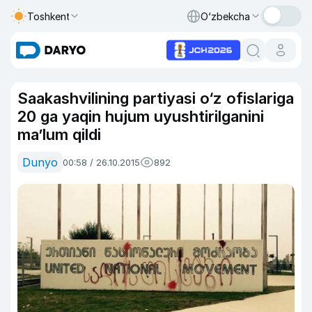
Toshkent
O‘zbekcha
Saakashvilining partiyasi o‘z ofislariga
20 ga yaqin hujum uyushtirilganini
ma’lum qildi
Dunyo
00:58 / 26.10.2015
892