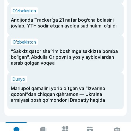
O‘zbekiston
Andijonda Tracker’ga 21 nafar bog‘cha bolasini
joylab, YTH sodir etgan ayolga sud hukmi o‘qildi
O‘zbekiston
“Sakkiz qator she’rim boshimga sakkizta bomba
bo‘lgan”. Abdulla Oripovni siyosiy ayblovlardan
asrab qolgan voqea
Dunyo
Mariupol qamalini yorib oʻtgan va “Izvarino
qozoni”dan chiqqan qahramon — Ukraina
armiyasi bosh qoʻmondoni Drapatiy haqida