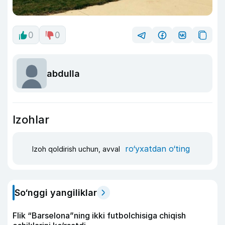
0
0
abdulla
Izohlar
ro‘yxatdan o‘ting
Izoh qoldirish uchun, avval
So‘nggi yangiliklar
Flik “Barselona”ning ikki futbolchisiga chiqish