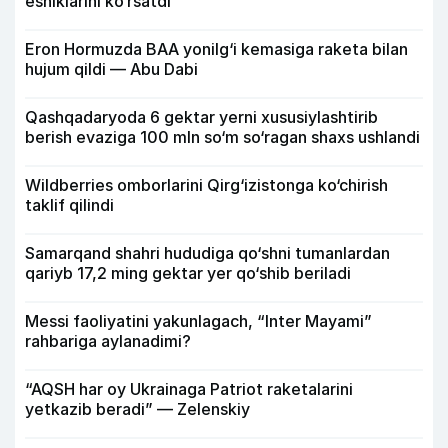
eshiklarini ko‘rsatdi
Eron Hormuzda BAA yonilg‘i kemasiga raketa bilan
hujum qildi — Abu Dabi
Qashqadaryoda 6 gektar yerni xususiylashtirib
berish evaziga 100 mln so‘m so‘ragan shaxs ushlandi
Wildberries omborlarini Qirg‘izistonga ko‘chirish
taklif qilindi
Samarqand shahri hududiga qo‘shni tumanlardan
qariyb 17,2 ming gektar yer qo‘shib beriladi
Messi faoliyatini yakunlagach, “Inter Mayami”
rahbariga aylanadimi?
“AQSH har oy Ukrainaga Patriot raketalarini
yetkazib beradi” — Zelenskiy