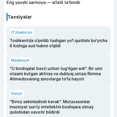
Eng yaxshi sarmoya — sifatli ta’limdir
Tavsiyalar
O‘zbekiston
Toshkentda o‘pirilib tushgan yo‘l qurilishi bo‘yicha
6 kishiga sud hukmi o‘qildi
Madaniyat
“U boshqalar baxti uchun tug‘ilgan edi”. Bir umr
otasini kutgan aktrisa va dublyaj ustasi Rimma
Ahmedovaning sinovlarga to‘la hayoti
Dunyo
“Biroz sekinlashish kerak”. Mutaxassislar
insoniyat sun’iy intellektni boshqara olmay
qolishidan xavotir bildirdi