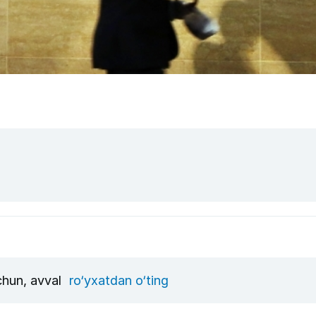
uchun, avval
ro‘yxatdan o‘ting