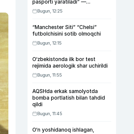
pasporti yaratiladi” —
Energetika vaziri
Bugun, 12:25
“Manchester Siti” “Chelsi”
futbolchisini sotib olmoqchi
Bugun, 12:15
O‘zbekistonda ilk bor test
rejimida aerologik shar uchirildi
Bugun, 11:55
AQSHda erkak samolyotda
bomba portlatish bilan tahdid
qildi
Bugun, 11:45
O‘n yoshidanoq ishlagan,