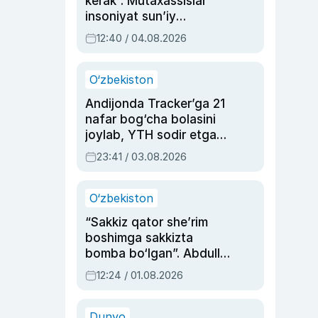
kerak”. Mutaxassislar
insoniyat sun’iy
intellektni boshqara
12:40 / 04.08.2026
olmay qolishidan xavotir
bildirdi
O‘zbekiston
Andijonda Tracker’ga 21
nafar bog‘cha bolasini
joylab, YTH sodir etgan
ayolga sud hukmi o‘qildi
23:41 / 03.08.2026
O‘zbekiston
“Sakkiz qator she’rim
boshimga sakkizta
bomba bo‘lgan”. Abdulla
Oripovni siyosiy
12:24 / 01.08.2026
ayblovlardan asrab
qolgan voqea
Dunyo