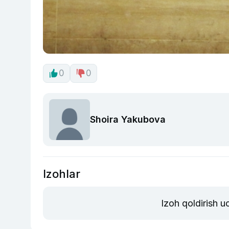
0
0
Shoira Yakubova
Izohlar
Izoh qoldirish 