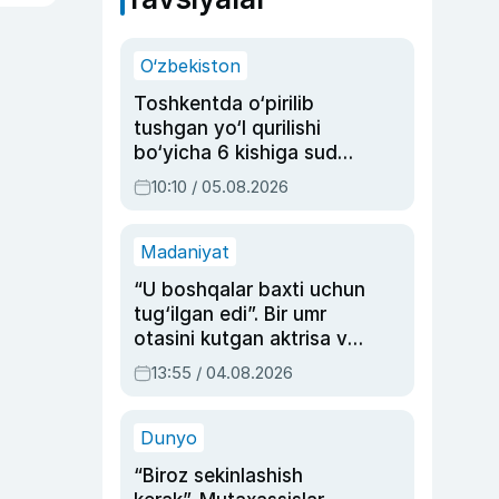
O‘zbekiston
Toshkentda o‘pirilib
tushgan yo‘l qurilishi
bo‘yicha 6 kishiga sud
hukmi o‘qildi
10:10 / 05.08.2026
Madaniyat
“U boshqalar baxti uchun
tug‘ilgan edi”. Bir umr
otasini kutgan aktrisa va
dublyaj ustasi Rimma
13:55 / 04.08.2026
Ahmedovaning
sinovlarga to‘la hayoti
Dunyo
“Biroz sekinlashish