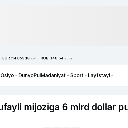
EUR :
RUB :
14 053,18
146,54
so'm
so'm
 Osiyo
Dunyo
Pul
Madaniyat
Sport
Layfstayl
fayli mijoziga 6 mlrd dollar pu