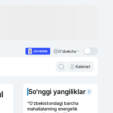
O‘zbekcha
Kabinet
So‘nggi yangiliklar
l
“O‘zbekistondagi barcha
mahallalarning energetik