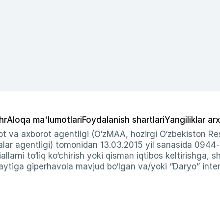
hr
Aloqa ma'lumotlari
Foydalanish shartlari
Yangiliklar arx
t va axborot agentligi (O‘zMAA, hozirgi O‘zbekiston Res
ar agentligi) tomonidan 13.03.2015 yil sanasida 0944
allarni to‘liq ko‘chirish yoki qisman iqtibos keltirishga, 
ytiga giperhavola mavjud bo‘lgan va/yoki “Daryo” intern