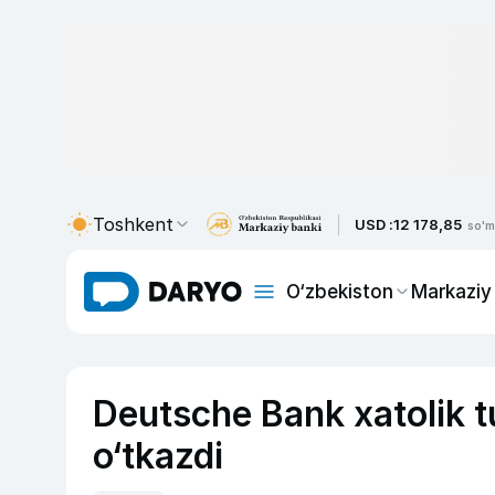
Toshkent
USD :
12 178,85
so'm
O‘zbekiston
Markaziy
Deutsche Bank xatolik tu
o‘tkazdi