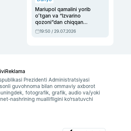
Mariupol qamalini yorib
oʻtgan va “Izvarino
qozoni”dan chiqqan
qahramon — Ukraina
19:50 / 29.07.2026
armiyasi bosh
qoʻmondoni Drapatiy
haqida
ivi
Reklama
publikasi Prezidenti Administratsiyasi
-sonli guvohnoma bilan ommaviy axborot
shuningdek, fotografik, grafik, audio va/yoki
et-nashrining muallifligini ko‘rsatuvchi