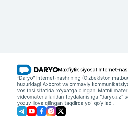
Maxfiylik siyosati
Internet-nas
“Daryo” internet-nashrining (O‘zbekiston matbuo
huzuridagi Axborot va ommaviy kommunikatsiyal
vositasi sifatida ro‘yxatga olingan. Matnli materi
videomateriallaridan foydalanishga “daryo.uz” sa
yozuv ilova qilingan taqdirda yo‘l qo‘yiladi.