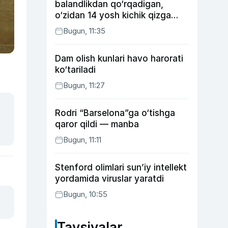
balandlikdan qo‘rqadigan,
o‘zidan 14 yosh kichik qizga
uylangan Yorqinxo‘ja Umarov
Bugun, 11:35
34 yoshda
Dam olish kunlari havo harorati
ko‘tariladi
Bugun, 11:27
Rodri “Barselona”ga o‘tishga
qaror qildi — manba
Bugun, 11:11
Stenford olimlari sun’iy intellekt
yordamida viruslar yaratdi
Bugun, 10:55
Tavsiyalar