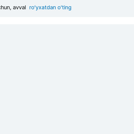
uchun, avval
ro‘yxatdan o‘ting