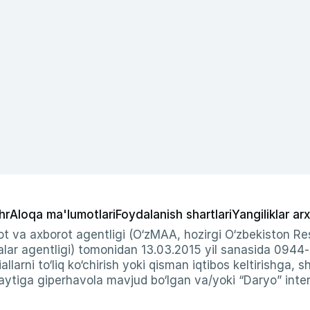
hr
Aloqa ma'lumotlari
Foydalanish shartlari
Yangiliklar arx
t va axborot agentligi (O‘zMAA, hozirgi O‘zbekiston Res
ar agentligi) tomonidan 13.03.2015 yil sanasida 0944
allarni to‘liq ko‘chirish yoki qisman iqtibos keltirishga, 
ytiga giperhavola mavjud bo‘lgan va/yoki “Daryo” intern