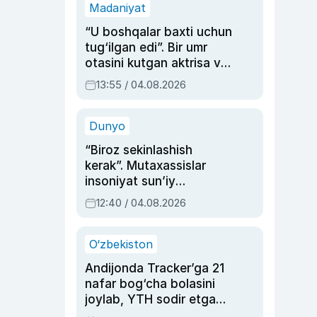
Madaniyat
“U boshqalar baxti uchun
tug‘ilgan edi”. Bir umr
otasini kutgan aktrisa va
dublyaj ustasi Rimma
13:55 / 04.08.2026
Ahmedovaning
sinovlarga to‘la hayoti
Dunyo
“Biroz sekinlashish
kerak”. Mutaxassislar
insoniyat sun’iy
intellektni boshqara
12:40 / 04.08.2026
olmay qolishidan xavotir
bildirdi
O‘zbekiston
Andijonda Tracker’ga 21
nafar bog‘cha bolasini
joylab, YTH sodir etgan
ayolga sud hukmi o‘qildi