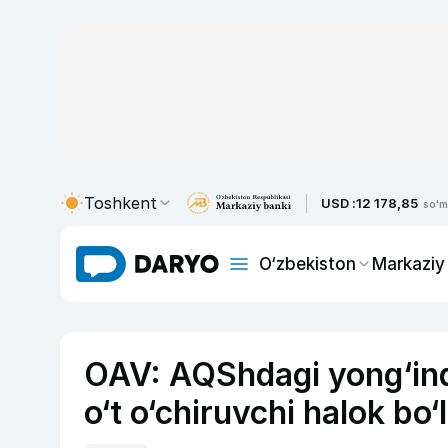
Toshkent
USD :
12 178,85
so'm
O‘zbekiston
Markaziy
OAV: AQShdagi yong‘ind
o‘t o‘chiruvchi halok bo‘l