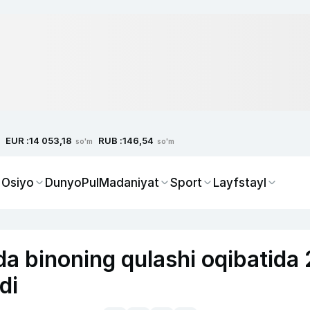
EUR :
RUB :
14 053,18
146,54
so'm
so'm
 Osiyo
Dunyo
Pul
Madaniyat
Sport
Layfstayl
a binoning qulashi oqibatida 
di