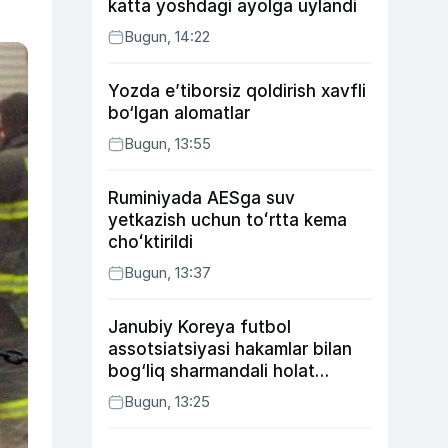
katta yoshdagi ayolga uylandi
Bugun, 14:22
Yozda e’tiborsiz qoldirish xavfli
bo‘lgan alomatlar
Bugun, 13:55
Ruminiyada AESga suv
yetkazish uchun toʻrtta kema
choʻktirildi
Bugun, 13:37
Janubiy Koreya futbol
assotsiatsiyasi hakamlar bilan
bog‘liq sharmandali holat
bo‘yicha bayonot berdi
Bugun, 13:25