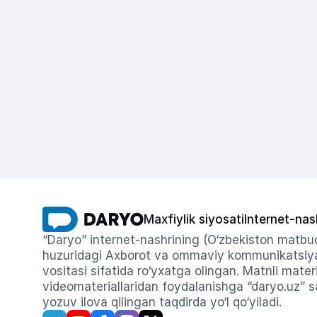
Maxfiylik siyosati
Internet-nas
“Daryo” internet-nashrining (O‘zbekiston matbuo
huzuridagi Axborot va ommaviy kommunikatsiyal
vositasi sifatida ro‘yxatga olingan. Matnli materi
videomateriallaridan foydalanishga “daryo.uz” sa
yozuv ilova qilingan taqdirda yo‘l qo‘yiladi.