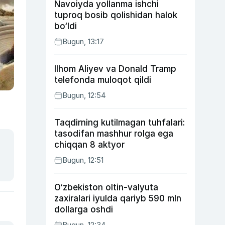
Navoiyda yollanma ishchi
tuproq bosib qolishidan halok
bo‘ldi
Bugun, 13:17
Ilhom Aliyev va Donald Tramp
telefonda muloqot qildi
Bugun, 12:54
Taqdirning kutilmagan tuhfalari:
tasodifan mashhur rolga ega
chiqqan 8 aktyor
Bugun, 12:51
O‘zbekiston oltin-valyuta
zaxiralari iyulda qariyb 590 mln
dollarga oshdi
Bugun, 12:34