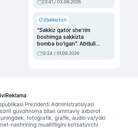
23:41 / 03.08.2026
O‘zbekiston
“Sakkiz qator she’rim
boshimga sakkizta
bomba bo‘lgan”. Abdulla
Oripovni siyosiy
12:24 / 01.08.2026
ayblovlardan asrab
qolgan voqea
ivi
Reklama
publikasi Prezidenti Administratsiyasi
-sonli guvohnoma bilan ommaviy axborot
shuningdek, fotografik, grafik, audio va/yoki
et-nashrining muallifligini ko‘rsatuvchi