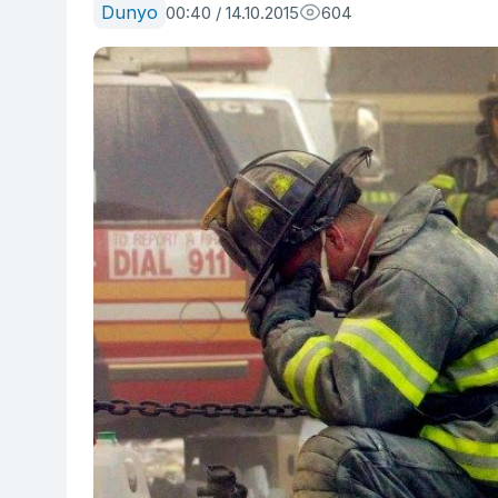
Dunyo
00:40 / 14.10.2015
604