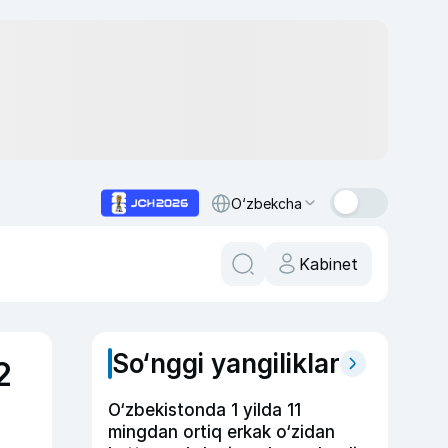
O‘zbekcha
Kabinet
So‘nggi yangiliklar
2
O‘zbekistonda 1 yilda 11
mingdan ortiq erkak o‘zidan