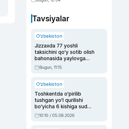
Tavsiyalar
O‘zbekiston
Jizzaxda 77 yoshli
taksichini qo‘y sotib olish
bahonasida yaylovga
olib borib o‘ldirgan yigit
Bugun, 11:15
20 yilga qamaldi
O‘zbekiston
Toshkentda o‘pirilib
tushgan yo‘l qurilishi
bo‘yicha 6 kishiga sud
hukmi o‘qildi
10:10 / 05.08.2026