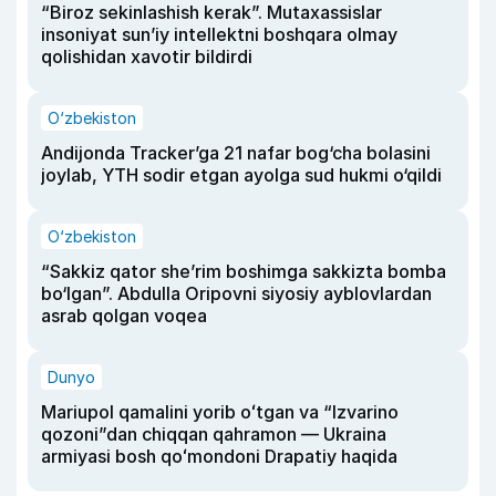
“Biroz sekinlashish kerak”. Mutaxassislar
insoniyat sun’iy intellektni boshqara olmay
qolishidan xavotir bildirdi
O‘zbekiston
Andijonda Tracker’ga 21 nafar bog‘cha bolasini
joylab, YTH sodir etgan ayolga sud hukmi o‘qildi
O‘zbekiston
“Sakkiz qator she’rim boshimga sakkizta bomba
bo‘lgan”. Abdulla Oripovni siyosiy ayblovlardan
asrab qolgan voqea
Dunyo
Mariupol qamalini yorib oʻtgan va “Izvarino
qozoni”dan chiqqan qahramon — Ukraina
armiyasi bosh qoʻmondoni Drapatiy haqida