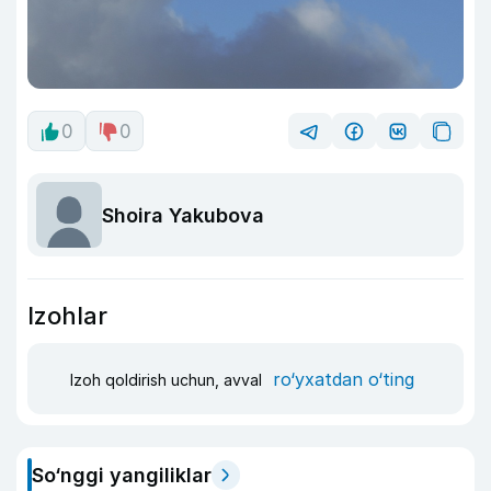
0
0
Shoira Yakubova
Izohlar
ro‘yxatdan o‘ting
Izoh qoldirish uchun, avval
So‘nggi yangiliklar