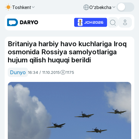
Toshkent
O‘zbekcha
Britaniya harbiy havo kuchlariga Iroq
osmonida Rossiya samolyotlariga
hujum qilish huquqi berildi
Dunyo
16:34 / 11.10.2015
1175