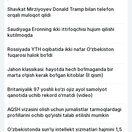
Shavkat Mirziyoyev Donald Tramp bilan telefon
orqali muloqot qildi
Saudiyaga Eronning ikki ittifoqchisi hujum qilishi
kutilmoqda
Rossiyada YTH oqibatida ikki nafar O‘zbekiston
fuqarosi halok bo‘ldi
Jahon klassikasi: hayotda hech bo‘lmaganda bir
marta o‘qish kerak bo‘lgan kitoblar (II qism)
Britaniyalik 97 yoshli ko‘zi ojiz ayol samolyot
qanotida uchib rekord o‘rnatdi (video)
AQSH vizasini olish uchun jurnalistlar tarmoqlardagi
profillarini ochib qo‘yishi talab etilishi mumkin
Oʻzbekistonda sunʼiy intellekt xizmatlari hajmini 1,5