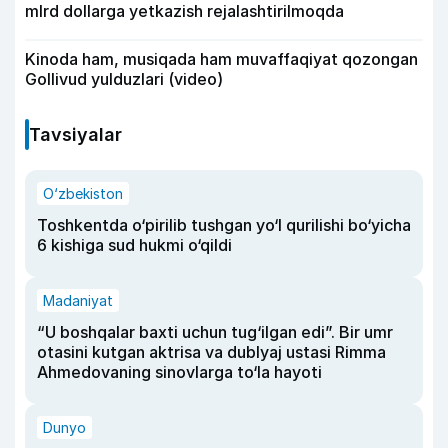
mlrd dollarga yetkazish rejalashtirilmoqda
Kinoda ham, musiqada ham muvaffaqiyat qozongan
Gollivud yulduzlari (video)
Tavsiyalar
O‘zbekiston
Toshkentda o‘pirilib tushgan yo‘l qurilishi bo‘yicha
6 kishiga sud hukmi o‘qildi
Madaniyat
“U boshqalar baxti uchun tug‘ilgan edi”. Bir umr
otasini kutgan aktrisa va dublyaj ustasi Rimma
Ahmedovaning sinovlarga to‘la hayoti
Dunyo