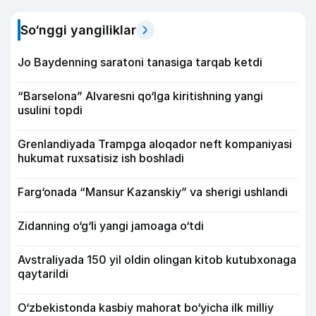
So‘nggi yangiliklar
Jo Baydenning saratoni tanasiga tarqab ketdi
“Barselona” Alvaresni qo‘lga kiritishning yangi
usulini topdi
Grenlandiyada Trampga aloqador neft kompaniyasi
hukumat ruxsatisiz ish boshladi
Farg‘onada “Mansur Kazanskiy” va sherigi ushlandi
Zidanning o‘g‘li yangi jamoaga o‘tdi
Avstraliyada 150 yil oldin olingan kitob kutubxonaga
qaytarildi
O‘zbekistonda kasbiy mahorat bo‘yicha ilk milliy