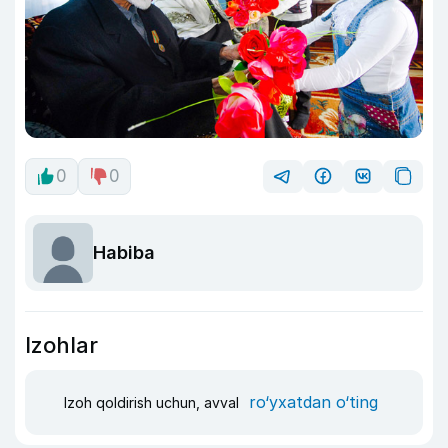
0
0
Habiba
Izohlar
ro‘yxatdan o‘ting
Izoh qoldirish uchun, avval