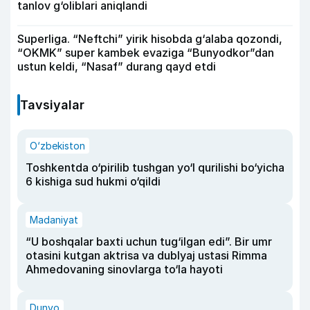
tanlov g‘oliblari aniqlandi
Superliga. “Neftchi” yirik hisobda g‘alaba qozondi,
“OKMK” super kambek evaziga “Bunyodkor”dan
ustun keldi, “Nasaf” durang qayd etdi
Tavsiyalar
O‘zbekiston
Toshkentda o‘pirilib tushgan yo‘l qurilishi bo‘yicha
6 kishiga sud hukmi o‘qildi
Madaniyat
“U boshqalar baxti uchun tug‘ilgan edi”. Bir umr
otasini kutgan aktrisa va dublyaj ustasi Rimma
Ahmedovaning sinovlarga to‘la hayoti
Dunyo