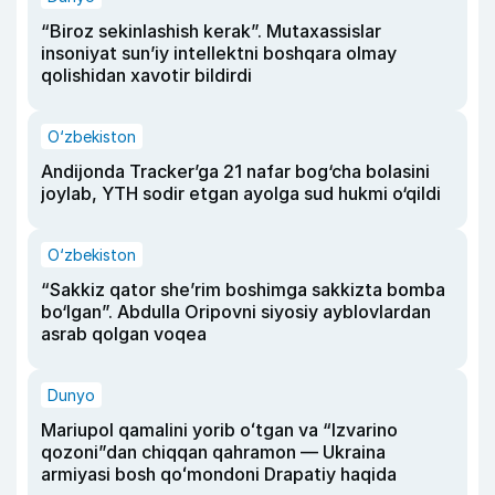
“Biroz sekinlashish kerak”. Mutaxassislar
insoniyat sun’iy intellektni boshqara olmay
qolishidan xavotir bildirdi
O‘zbekiston
Andijonda Tracker’ga 21 nafar bog‘cha bolasini
joylab, YTH sodir etgan ayolga sud hukmi o‘qildi
O‘zbekiston
“Sakkiz qator she’rim boshimga sakkizta bomba
bo‘lgan”. Abdulla Oripovni siyosiy ayblovlardan
asrab qolgan voqea
Dunyo
Mariupol qamalini yorib oʻtgan va “Izvarino
qozoni”dan chiqqan qahramon — Ukraina
armiyasi bosh qoʻmondoni Drapatiy haqida