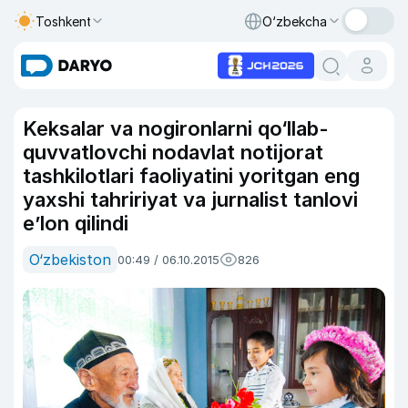
Toshkent
O‘zbekcha
Keksalar va nogironlarni qo‘llab-
quvvatlovchi nodavlat notijorat
tashkilotlari faoliyatini yoritgan eng
yaxshi tahririyat va jurnalist tanlovi
e’lon qilindi
O‘zbekiston
00:49 / 06.10.2015
826