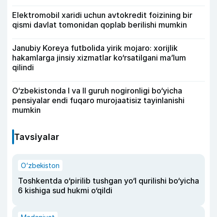
Elektromobil xaridi uchun avtokredit foizining bir
qismi davlat tomonidan qoplab berilishi mumkin
Janubiy Koreya futbolida yirik mojaro: xorijlik
hakamlarga jinsiy xizmatlar ko‘rsatilgani ma’lum
qilindi
O‘zbekistonda I va II guruh nogironligi bo‘yicha
pensiyalar endi fuqaro murojaatisiz tayinlanishi
mumkin
Tavsiyalar
O‘zbekiston
Toshkentda o‘pirilib tushgan yo‘l qurilishi bo‘yicha
6 kishiga sud hukmi o‘qildi