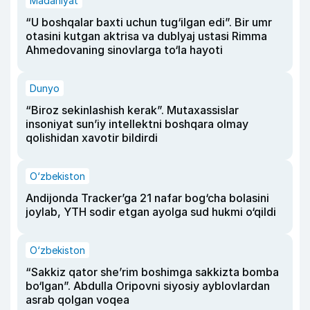
Madaniyat
“U boshqalar baxti uchun tug‘ilgan edi”. Bir umr
otasini kutgan aktrisa va dublyaj ustasi Rimma
Ahmedovaning sinovlarga to‘la hayoti
Dunyo
“Biroz sekinlashish kerak”. Mutaxassislar
insoniyat sun’iy intellektni boshqara olmay
qolishidan xavotir bildirdi
O‘zbekiston
Andijonda Tracker’ga 21 nafar bog‘cha bolasini
joylab, YTH sodir etgan ayolga sud hukmi o‘qildi
O‘zbekiston
“Sakkiz qator she’rim boshimga sakkizta bomba
bo‘lgan”. Abdulla Oripovni siyosiy ayblovlardan
asrab qolgan voqea