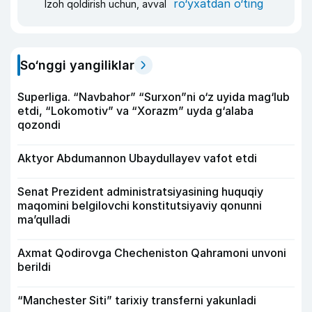
ro‘yxatdan o‘ting
Izoh qoldirish uchun, avval
So‘nggi yangiliklar
Superliga. “Navbahor” “Surxon”ni o‘z uyida mag‘lub
etdi, “Lokomotiv” va “Xorazm” uyda g‘alaba
qozondi
Aktyor Abdu­mannon Ubaydullayev vafot etdi
Senat Prezident administratsiyasining huquqiy
maqomini belgilovchi konstitutsiyaviy qonunni
ma’qulladi
Axmat Qodirovga Checheniston Qahramoni unvoni
berildi
“Manchester Siti” tarixiy transferni yakunladi