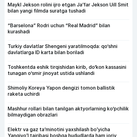
Maykl Jekson rolini ijro etgan Ja’far Jekson Uill Smit
bilan yangi filmda suratga tushadi
“Barselona” Rodri uchun “Real Madrid” bilan
kurashadi
Turkiy davlatlar Shengeni yaratilmoqda: qo‘shni
davlatlarga ID karta bilan boriladi
Toshkentda eshik tirqishidan kirib, do‘kon kassasini
tunagan o‘smir jinoyat ustida ushlandi
Shimoliy Koreya Yapon dengizi tomon ballistik
raketa uchirdi
Mashhur rollari bilan tanilgan aktyorlarning ko‘pchilik
bilmaydigan obrazlari
Elektr va gaz taʼminotini yaxshilash boʻyicha
Yangiyoʻl tajribasi boshqa hududlarda ham joriy