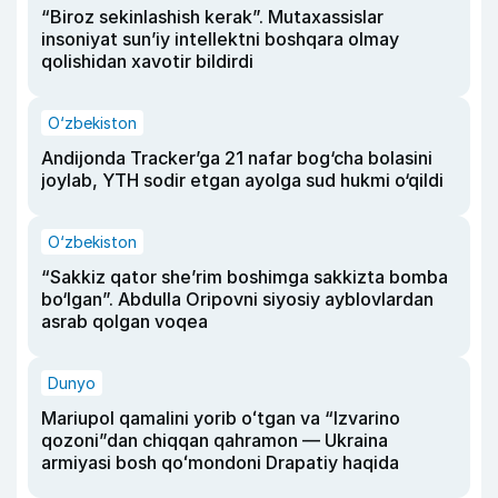
“Biroz sekinlashish kerak”. Mutaxassislar
insoniyat sun’iy intellektni boshqara olmay
qolishidan xavotir bildirdi
O‘zbekiston
Andijonda Tracker’ga 21 nafar bog‘cha bolasini
joylab, YTH sodir etgan ayolga sud hukmi o‘qildi
O‘zbekiston
“Sakkiz qator she’rim boshimga sakkizta bomba
bo‘lgan”. Abdulla Oripovni siyosiy ayblovlardan
asrab qolgan voqea
Dunyo
Mariupol qamalini yorib oʻtgan va “Izvarino
qozoni”dan chiqqan qahramon — Ukraina
armiyasi bosh qoʻmondoni Drapatiy haqida