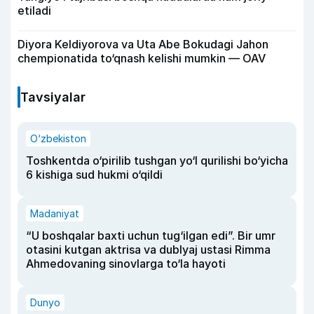
etiladi
Diyora Keldiyorova va Uta Abe Bokudagi Jahon
chempionatida to‘qnash kelishi mumkin — OAV
Tavsiyalar
O‘zbekiston
Toshkentda o‘pirilib tushgan yo‘l qurilishi bo‘yicha
6 kishiga sud hukmi o‘qildi
Madaniyat
“U boshqalar baxti uchun tug‘ilgan edi”. Bir umr
otasini kutgan aktrisa va dublyaj ustasi Rimma
Ahmedovaning sinovlarga to‘la hayoti
Dunyo