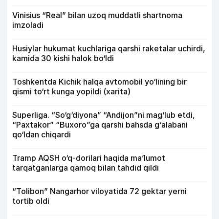
Vinisius “Real” bilan uzoq muddatli shartnoma
imzoladi
Husiylar hukumat kuchlariga qarshi raketalar uchirdi,
kamida 30 kishi halok bo‘ldi
Toshkentda Kichik halqa avtomobil yo‘lining bir
qismi to‘rt kunga yopildi (xarita)
Superliga. “So‘g‘diyona” “Andijon”ni mag‘lub etdi,
“Paxtakor” “Buxoro”ga qarshi bahsda g‘alabani
qo‘ldan chiqardi
Tramp AQSH o‘q-dorilari haqida ma’lumot
tarqatganlarga qamoq bilan tahdid qildi
“Tolibon” Nangarhor viloyatida 72 gektar yerni
tortib oldi