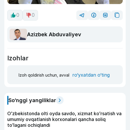
0
0
Azizbek Abduvaliyev
Izohlar
ro‘yxatdan o‘ting
Izoh qoldirish uchun, avval
So‘nggi yangiliklar
Oʻzbekistonda olti oyda savdo, xizmat koʻrsatish va
umumiy ovqatlanish korxonalari qancha soliq
toʻlagani ochiqlandi