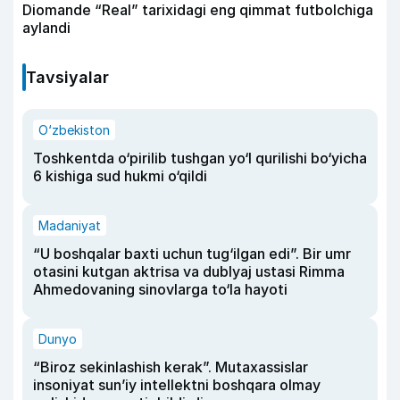
Diomande “Real” tarixidagi eng qimmat futbolchiga
aylandi
Tavsiyalar
O‘zbekiston
Toshkentda o‘pirilib tushgan yo‘l qurilishi bo‘yicha
6 kishiga sud hukmi o‘qildi
Madaniyat
“U boshqalar baxti uchun tug‘ilgan edi”. Bir umr
otasini kutgan aktrisa va dublyaj ustasi Rimma
Ahmedovaning sinovlarga to‘la hayoti
Dunyo
“Biroz sekinlashish kerak”. Mutaxassislar
insoniyat sun’iy intellektni boshqara olmay