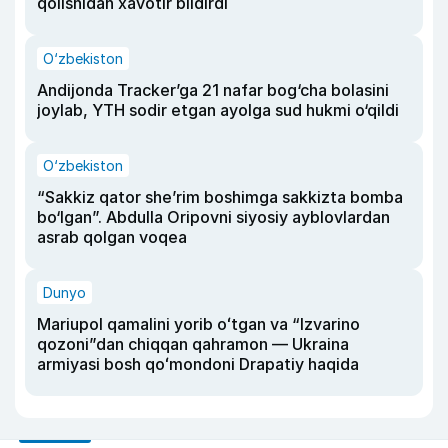
qolishidan xavotir bildirdi
O‘zbekiston
Andijonda Tracker’ga 21 nafar bog‘cha bolasini
joylab, YTH sodir etgan ayolga sud hukmi o‘qildi
O‘zbekiston
“Sakkiz qator she’rim boshimga sakkizta bomba
bo‘lgan”. Abdulla Oripovni siyosiy ayblovlardan
asrab qolgan voqea
Dunyo
Mariupol qamalini yorib oʻtgan va “Izvarino
qozoni”dan chiqqan qahramon — Ukraina
armiyasi bosh qoʻmondoni Drapatiy haqida