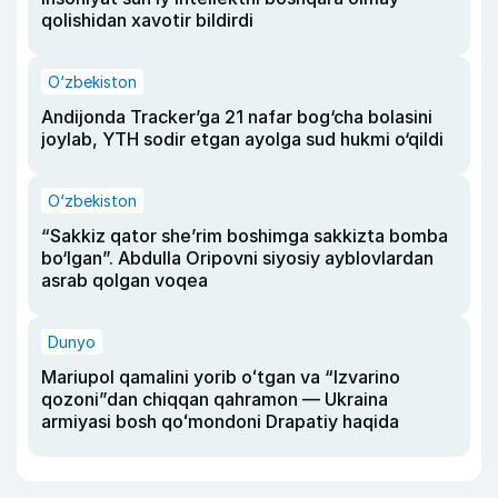
qolishidan xavotir bildirdi
O‘zbekiston
Andijonda Tracker’ga 21 nafar bog‘cha bolasini
joylab, YTH sodir etgan ayolga sud hukmi o‘qildi
O‘zbekiston
“Sakkiz qator she’rim boshimga sakkizta bomba
bo‘lgan”. Abdulla Oripovni siyosiy ayblovlardan
asrab qolgan voqea
Dunyo
Mariupol qamalini yorib oʻtgan va “Izvarino
qozoni”dan chiqqan qahramon — Ukraina
armiyasi bosh qoʻmondoni Drapatiy haqida