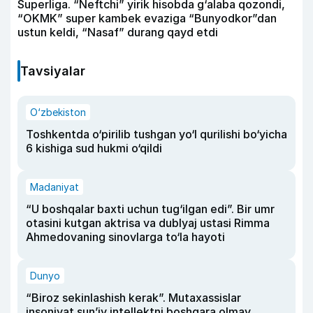
Superliga. “Neftchi” yirik hisobda g‘alaba qozondi,
“OKMK” super kambek evaziga “Bunyodkor”dan
ustun keldi, “Nasaf” durang qayd etdi
Tavsiyalar
O‘zbekiston
Toshkentda o‘pirilib tushgan yo‘l qurilishi bo‘yicha
6 kishiga sud hukmi o‘qildi
Madaniyat
“U boshqalar baxti uchun tug‘ilgan edi”. Bir umr
otasini kutgan aktrisa va dublyaj ustasi Rimma
Ahmedovaning sinovlarga to‘la hayoti
Dunyo
“Biroz sekinlashish kerak”. Mutaxassislar
insoniyat sun’iy intellektni boshqara olmay