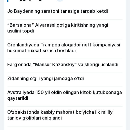
Jo Baydenning saratoni tanasiga tarqab ketdi
“Barselona” Alvaresni qo‘lga kiritishning yangi
usulini topdi
Grenlandiyada Trampga aloqador neft kompaniyasi
hukumat ruxsatisiz ish boshladi
Farg‘onada “Mansur Kazanskiy” va sherigi ushlandi
Zidanning o‘g‘li yangi jamoaga o‘tdi
Avstraliyada 150 yil oldin olingan kitob kutubxonaga
qaytarildi
O‘zbekistonda kasbiy mahorat bo‘yicha ilk milliy
tanlov g‘oliblari aniqlandi