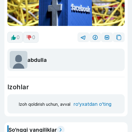
0
0
abdulla
Izohlar
ro‘yxatdan o‘ting
Izoh qoldirish uchun, avval
So‘nggi yangiliklar