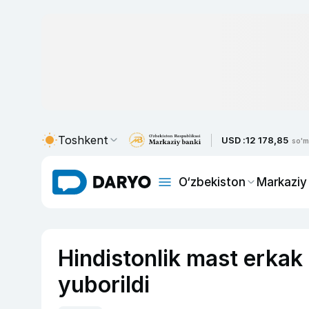
Toshkent
USD :
12 178,85
so'm
O‘zbekiston
Markaziy
Hindistonlik mast erkak t
yuborildi