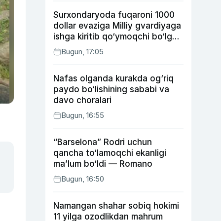
Surxondaryoda fuqaroni 1000
dollar evaziga Milliy gvardiyaga
ishga kiritib qo‘ymoqchi bo‘lgan
shaxs ushlandi
Bugun, 17:05
Nafas olganda kurakda og‘riq
paydo bo‘lishining sababi va
davo choralari
Bugun, 16:55
“Barselona” Rodri uchun
qancha to‘lamoqchi ekanligi
ma’lum bo‘ldi — Romano
Bugun, 16:50
Namangan shahar sobiq hokimi
11 yilga ozodlikdan mahrum