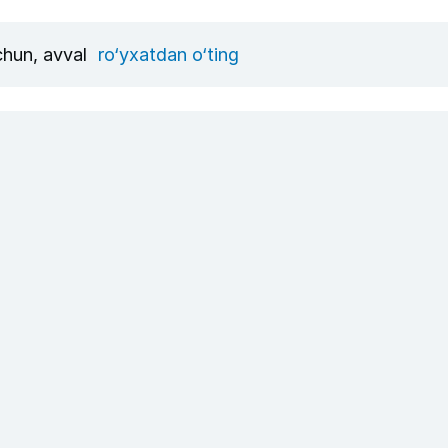
uchun, avval
ro‘yxatdan o‘ting