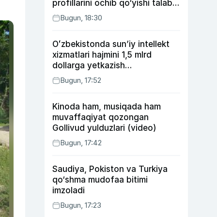
profillarini ochib qo‘yishi talab
etilishi mumkin
Bugun, 18:30
Oʻzbekistonda sunʼiy intellekt
xizmatlari hajmini 1,5 mlrd
dollarga yetkazish
rejalashtirilmoqda
Bugun, 17:52
Kinoda ham, musiqada ham
muvaffaqiyat qozongan
Gollivud yulduzlari (video)
Bugun, 17:42
Saudiya, Pokiston va Turkiya
qo‘shma mudofaa bitimi
imzoladi
Bugun, 17:23