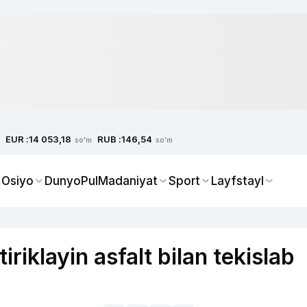
EUR :
RUB :
14 053,18
146,54
so'm
so'm
 Osiyo
Dunyo
Pul
Madaniyat
Sport
Layfstayl
iriklayin asfalt bilan tekislab