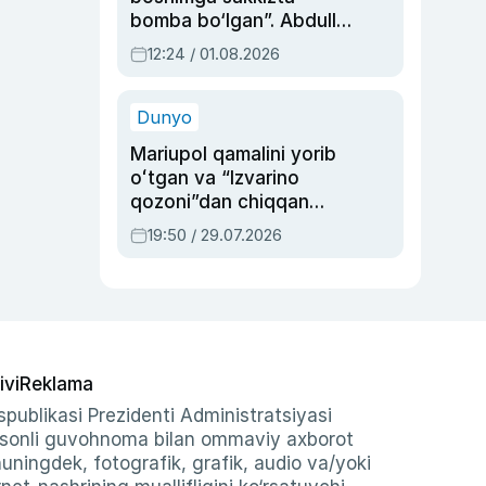
bomba bo‘lgan”. Abdulla
Oripovni siyosiy
12:24 / 01.08.2026
ayblovlardan asrab
qolgan voqea
Dunyo
Mariupol qamalini yorib
oʻtgan va “Izvarino
qozoni”dan chiqqan
qahramon — Ukraina
19:50 / 29.07.2026
armiyasi bosh
qoʻmondoni Drapatiy
haqida
ivi
Reklama
publikasi Prezidenti Administratsiyasi
-sonli guvohnoma bilan ommaviy axborot
shuningdek, fotografik, grafik, audio va/yoki