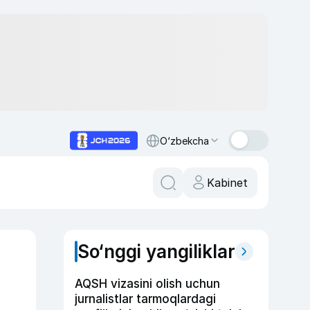
O‘zbekcha
Kabinet
So‘nggi yangiliklar
AQSH vizasini olish uchun
jurnalistlar tarmoqlardagi