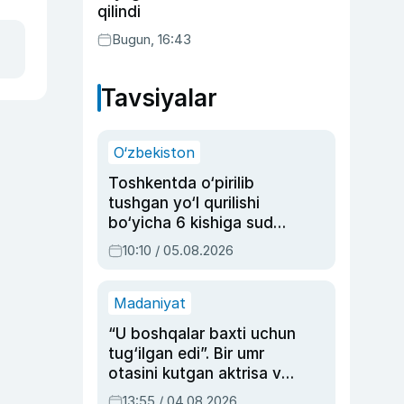
qilindi
Bugun, 16:43
Tavsiyalar
O‘zbekiston
Toshkentda o‘pirilib
tushgan yo‘l qurilishi
bo‘yicha 6 kishiga sud
hukmi o‘qildi
10:10 / 05.08.2026
Madaniyat
“U boshqalar baxti uchun
tug‘ilgan edi”. Bir umr
otasini kutgan aktrisa va
dublyaj ustasi Rimma
13:55 / 04.08.2026