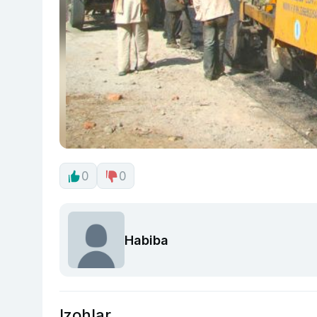
0
0
Habiba
Izohlar