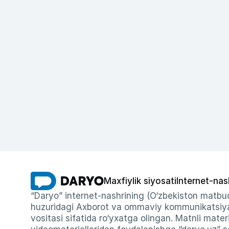
Maxfiylik siyosati
Internet-nas
“Daryo” internet-nashrining (O‘zbekiston matbuo
huzuridagi Axborot va ommaviy kommunikatsiyal
vositasi sifatida ro‘yxatga olingan. Matnli materi