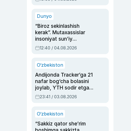
Ahmedovaning
sinovlarga to‘la hayoti
Dunyo
“Biroz sekinlashish
kerak”. Mutaxassislar
insoniyat sun’iy
intellektni boshqara
12:40 / 04.08.2026
olmay qolishidan xavotir
bildirdi
O‘zbekiston
Andijonda Tracker’ga 21
nafar bog‘cha bolasini
joylab, YTH sodir etgan
ayolga sud hukmi o‘qildi
23:41 / 03.08.2026
O‘zbekiston
“Sakkiz qator she’rim
boshimga sakkizta