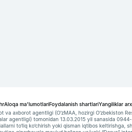
hr
Aloqa ma'lumotlari
Foydalanish shartlari
Yangiliklar arx
t va axborot agentligi (O‘zMAA, hozirgi O‘zbekiston Res
ar agentligi) tomonidan 13.03.2015 yil sanasida 0944
allarni to‘liq ko‘chirish yoki qisman iqtibos keltirishga, 