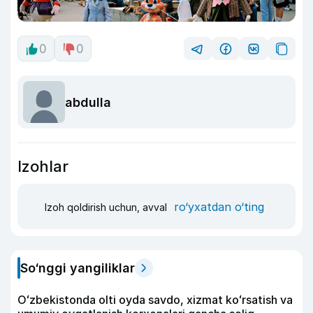
0
0
abdulla
Izohlar
ro‘yxatdan o‘ting
Izoh qoldirish uchun, avval
So‘nggi yangiliklar
Oʻzbekistonda olti oyda savdo, xizmat koʻrsatish va