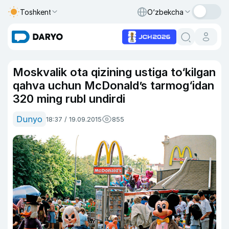
Toshkent
O‘zbekcha
Moskvalik ota qizining ustiga to‘kilgan
qahva uchun McDonald’s tarmog‘idan
320 ming rubl undirdi
Dunyo
18:37 / 19.09.2015
855