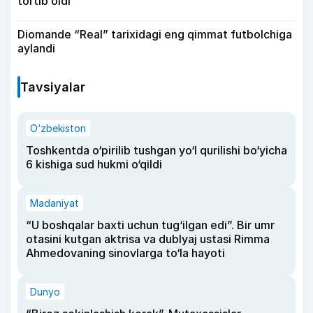
tortib oldi
Diomande “Real” tarixidagi eng qimmat futbolchiga
aylandi
Tavsiyalar
O‘zbekiston
Toshkentda o‘pirilib tushgan yo‘l qurilishi bo‘yicha
6 kishiga sud hukmi o‘qildi
Madaniyat
“U boshqalar baxti uchun tug‘ilgan edi”. Bir umr
otasini kutgan aktrisa va dublyaj ustasi Rimma
Ahmedovaning sinovlarga to‘la hayoti
Dunyo