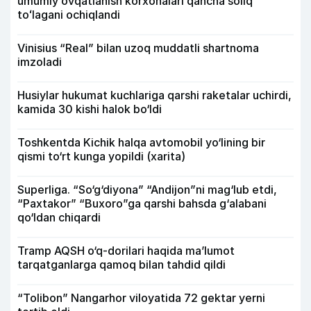
umumiy ovqatlanish korxonalari qancha soliq
toʻlagani ochiqlandi
Vinisius “Real” bilan uzoq muddatli shartnoma
imzoladi
Husiylar hukumat kuchlariga qarshi raketalar uchirdi,
kamida 30 kishi halok bo‘ldi
Toshkentda Kichik halqa avtomobil yo‘lining bir
qismi to‘rt kunga yopildi (xarita)
Superliga. “So‘g‘diyona” “Andijon”ni mag‘lub etdi,
“Paxtakor” “Buxoro”ga qarshi bahsda g‘alabani
qo‘ldan chiqardi
Tramp AQSH o‘q-dorilari haqida ma’lumot
tarqatganlarga qamoq bilan tahdid qildi
“Tolibon” Nangarhor viloyatida 72 gektar yerni