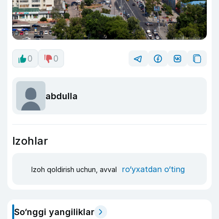
0
0
abdulla
Izohlar
ro‘yxatdan o‘ting
Izoh qoldirish uchun, avval
So‘nggi yangiliklar