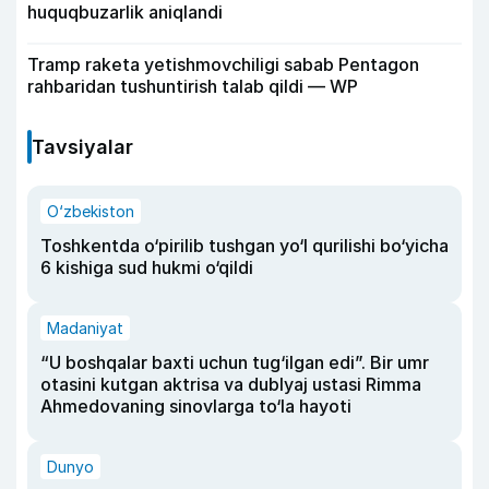
huquqbuzarlik aniqlandi
Tramp raketa yetishmovchiligi sabab Pentagon
rahbaridan tushuntirish talab qildi — WP
Tavsiyalar
O‘zbekiston
Toshkentda o‘pirilib tushgan yo‘l qurilishi bo‘yicha
6 kishiga sud hukmi o‘qildi
Madaniyat
“U boshqalar baxti uchun tug‘ilgan edi”. Bir umr
otasini kutgan aktrisa va dublyaj ustasi Rimma
Ahmedovaning sinovlarga to‘la hayoti
Dunyo