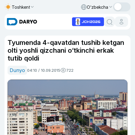
Toshkent
O‘zbekcha
Tyumenda 4-qavatdan tushib ketgan
olti yoshli qizchani o‘tkinchi erkak
tutib qoldi
Dunyo
04:10 / 10.09.2015
722