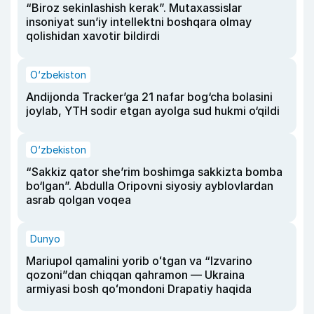
“Biroz sekinlashish kerak”. Mutaxassislar
insoniyat sun’iy intellektni boshqara olmay
qolishidan xavotir bildirdi
O‘zbekiston
Andijonda Tracker’ga 21 nafar bog‘cha bolasini
joylab, YTH sodir etgan ayolga sud hukmi o‘qildi
O‘zbekiston
“Sakkiz qator she’rim boshimga sakkizta bomba
bo‘lgan”. Abdulla Oripovni siyosiy ayblovlardan
asrab qolgan voqea
Dunyo
Mariupol qamalini yorib oʻtgan va “Izvarino
qozoni”dan chiqqan qahramon — Ukraina
armiyasi bosh qoʻmondoni Drapatiy haqida