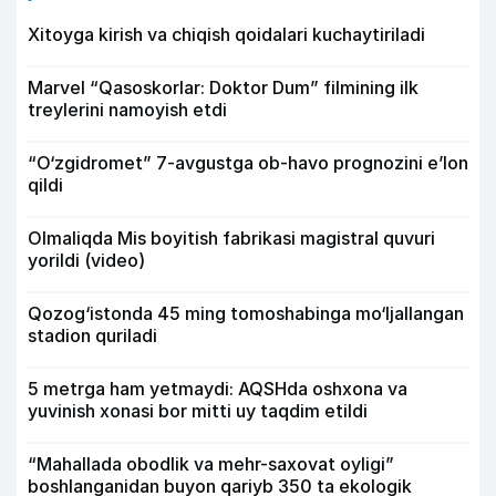
Xitoyga kirish va chiqish qoidalari kuchaytiriladi
Marvel “Qasoskorlar: Doktor Dum” filmining ilk
treylerini namoyish etdi
“O‘zgidromet” 7-avgustga ob-havo prognozini e’lon
qildi
Olmaliqda Mis boyitish fabrikasi magistral quvuri
yorildi (video)
Qozog‘istonda 45 ming tomoshabinga mo‘ljallangan
stadion quriladi
5 metrga ham yetmaydi: AQSHda oshxona va
yuvinish xonasi bor mitti uy taqdim etildi
“Mahallada obodlik va mehr-saxovat oyligi”
boshlanganidan buyon qariyb 350 ta ekologik