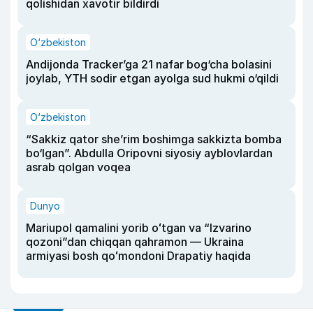
qolishidan xavotir bildirdi
O‘zbekiston
Andijonda Tracker’ga 21 nafar bog‘cha bolasini
joylab, YTH sodir etgan ayolga sud hukmi o‘qildi
O‘zbekiston
“Sakkiz qator she’rim boshimga sakkizta bomba
bo‘lgan”. Abdulla Oripovni siyosiy ayblovlardan
asrab qolgan voqea
Dunyo
Mariupol qamalini yorib oʻtgan va “Izvarino
qozoni”dan chiqqan qahramon — Ukraina
armiyasi bosh qoʻmondoni Drapatiy haqida