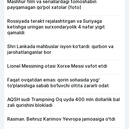
Mashhur film va seriallardagi tomoshabin
payqamagan qo‘pol xatolar (foto)
Rossiyada terakt rejalashtirgan va Suriyaga
ketishga uringan surxondaryolik 4 nafar yigit
qamaldi
Shri Lankada mahbuslar isyon ko‘tardi: qurbon va
jarohatlanganlar bor
Lionel Messining otasi Xorxe Messi vafot etdi
Faqat ovqatdan emas: qorin sohasida yog‘
to‘planishiga sabab bo‘luvchi oltita zararli odat
AQSH sudi Trampning Oq uyda 400 mln dollarlik bal
zali qurishini blokladi
Rasman. Behruz Karimov Yevropa jamoasiga o‘tdi