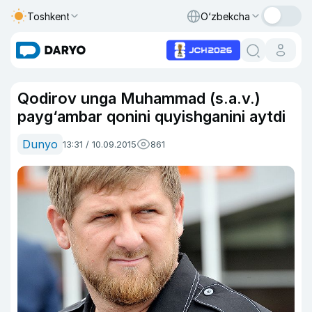
Toshkent
O‘zbekcha
Qodirov unga Muhammad (s.a.v.)
payg‘ambar qonini quyishganini aytdi
Dunyo
13:31 / 10.09.2015
861