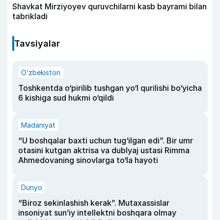
Shavkat Mirziyoyev quruvchilarni kasb bayrami bilan
tabrikladi
Tavsiyalar
O‘zbekiston
Toshkentda o‘pirilib tushgan yo‘l qurilishi bo‘yicha
6 kishiga sud hukmi o‘qildi
Madaniyat
“U boshqalar baxti uchun tug‘ilgan edi”. Bir umr
otasini kutgan aktrisa va dublyaj ustasi Rimma
Ahmedovaning sinovlarga to‘la hayoti
Dunyo
“Biroz sekinlashish kerak”. Mutaxassislar
insoniyat sun’iy intellektni boshqara olmay