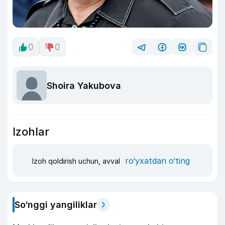
0
0
Shoira Yakubova
Izohlar
ro‘yxatdan o‘ting
Izoh qoldirish uchun, avval
So‘nggi yangiliklar