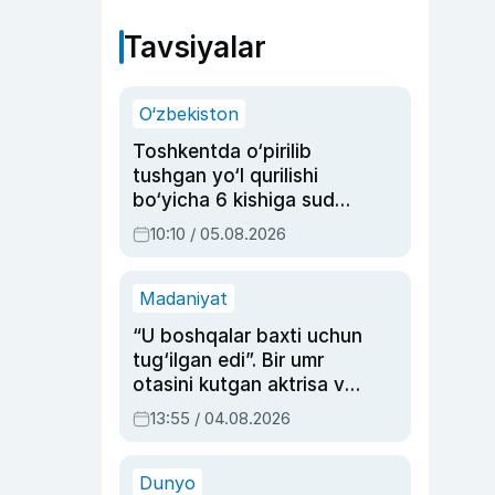
Tavsiyalar
O‘zbekiston
Toshkentda o‘pirilib
tushgan yo‘l qurilishi
bo‘yicha 6 kishiga sud
hukmi o‘qildi
10:10 / 05.08.2026
Madaniyat
“U boshqalar baxti uchun
tug‘ilgan edi”. Bir umr
otasini kutgan aktrisa va
dublyaj ustasi Rimma
13:55 / 04.08.2026
Ahmedovaning
sinovlarga to‘la hayoti
Dunyo