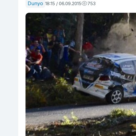
Dunyo
18:15 / 06.09.2015
753