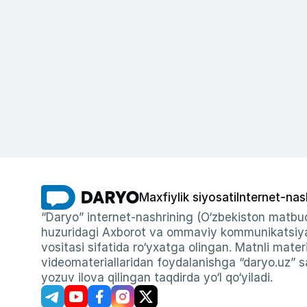
Maxfiylik siyosati
Internet-nas
“Daryo” internet-nashrining (O‘zbekiston matbuo
huzuridagi Axborot va ommaviy kommunikatsiyal
vositasi sifatida ro‘yxatga olingan. Matnli materi
videomateriallaridan foydalanishga “daryo.uz” sa
yozuv ilova qilingan taqdirda yo‘l qo‘yiladi.