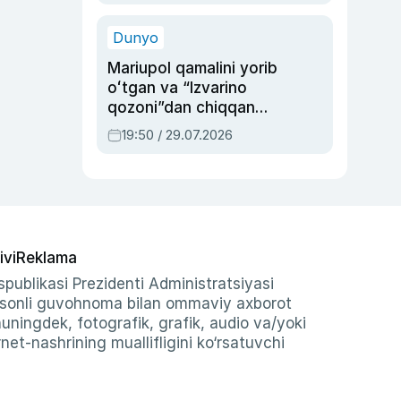
qolgan voqea
Dunyo
Mariupol qamalini yorib
oʻtgan va “Izvarino
qozoni”dan chiqqan
qahramon — Ukraina
19:50 / 29.07.2026
armiyasi bosh
qoʻmondoni Drapatiy
haqida
ivi
Reklama
publikasi Prezidenti Administratsiyasi
-sonli guvohnoma bilan ommaviy axborot
shuningdek, fotografik, grafik, audio va/yoki
et-nashrining muallifligini ko‘rsatuvchi