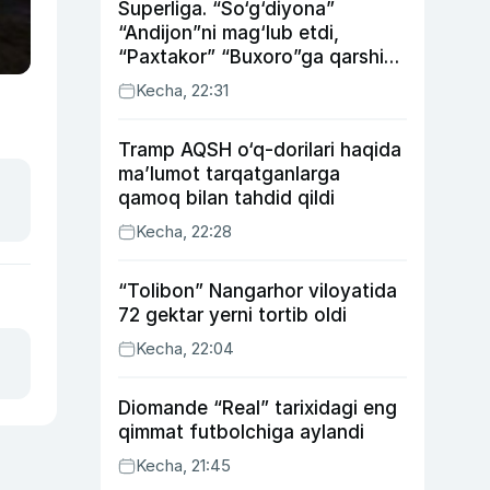
Superliga. “So‘g‘diyona”
“Andijon”ni mag‘lub etdi,
“Paxtakor” “Buxoro”ga qarshi
bahsda g‘alabani qo‘ldan
Kecha, 22:31
chiqardi
Tramp AQSH o‘q-dorilari haqida
ma’lumot tarqatganlarga
qamoq bilan tahdid qildi
Kecha, 22:28
“Tolibon” Nangarhor viloyatida
72 gektar yerni tortib oldi
Kecha, 22:04
Diomande “Real” tarixidagi eng
qimmat futbolchiga aylandi
Kecha, 21:45