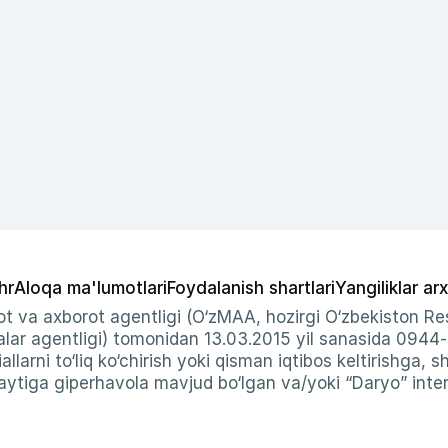
hr
Aloqa ma'lumotlari
Foydalanish shartlari
Yangiliklar arx
t va axborot agentligi (O‘zMAA, hozirgi O‘zbekiston Res
ar agentligi) tomonidan 13.03.2015 yil sanasida 0944
allarni to‘liq ko‘chirish yoki qisman iqtibos keltirishga, 
ytiga giperhavola mavjud bo‘lgan va/yoki “Daryo” intern