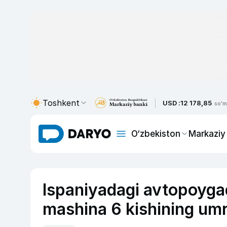
Toshkent
USD :
12 178,85
so'm
O‘zbekiston
Markaziy
Ispaniyadagi avtopoyga
mashina 6 kishining umr