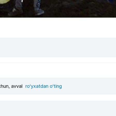
uchun, avval
ro‘yxatdan o‘ting