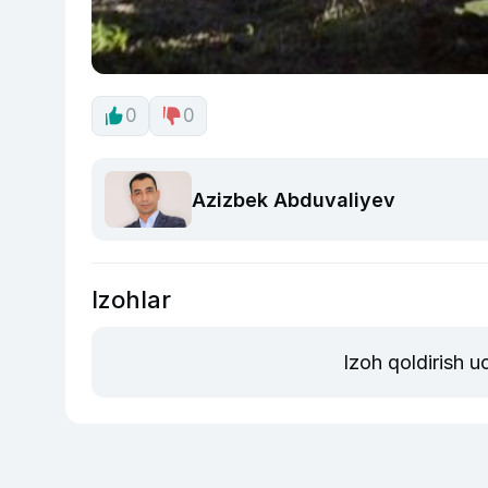
0
0
Azizbek Abduvaliyev
Izohlar
Izoh qoldirish 