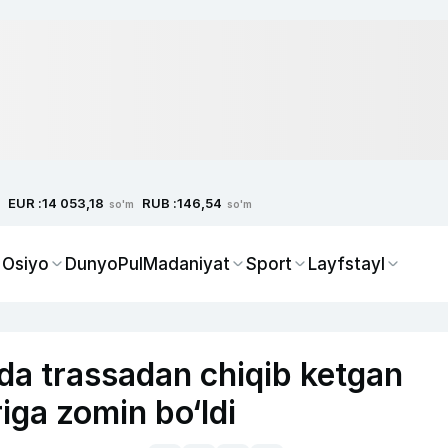
EUR :
RUB :
14 053,18
146,54
so'm
so'm
 Osiyo
Dunyo
Pul
Madaniyat
Sport
Layfstayl
da trassadan chiqib ketgan
iga zomin bo‘ldi