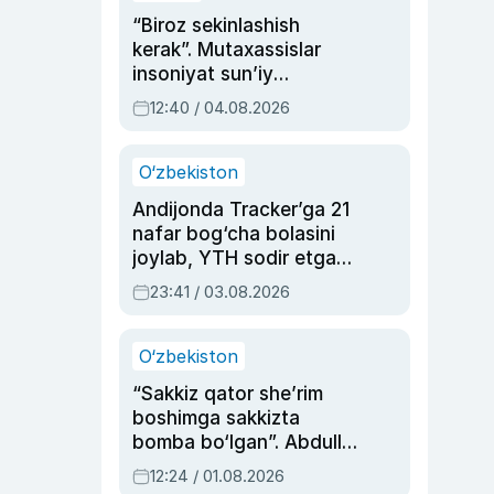
“Biroz sekinlashish
kerak”. Mutaxassislar
insoniyat sun’iy
intellektni boshqara
12:40 / 04.08.2026
olmay qolishidan xavotir
bildirdi
O‘zbekiston
Andijonda Tracker’ga 21
nafar bog‘cha bolasini
joylab, YTH sodir etgan
ayolga sud hukmi o‘qildi
23:41 / 03.08.2026
O‘zbekiston
“Sakkiz qator she’rim
boshimga sakkizta
bomba bo‘lgan”. Abdulla
Oripovni siyosiy
12:24 / 01.08.2026
ayblovlardan asrab