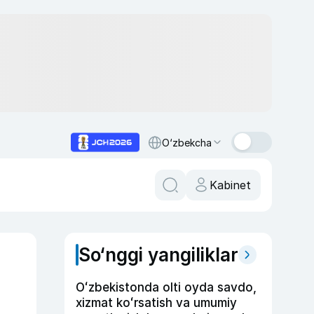
O‘zbekcha
Kabinet
So‘nggi yangiliklar
Oʻzbekistonda olti oyda savdo,
xizmat koʻrsatish va umumiy