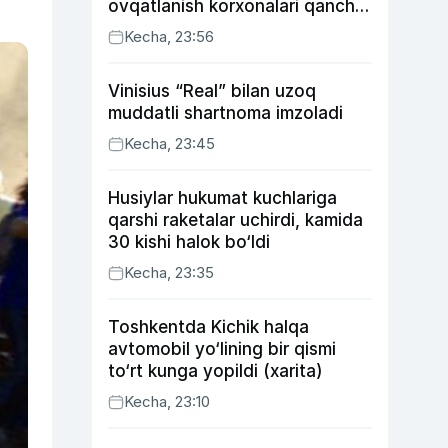
ovqatlanish korxonalari qancha
soliq toʻlagani ochiqlandi
Kecha, 23:56
Vinisius “Real” bilan uzoq
muddatli shartnoma imzoladi
Kecha, 23:45
Husiylar hukumat kuchlariga
qarshi raketalar uchirdi, kamida
30 kishi halok bo‘ldi
Kecha, 23:35
Toshkentda Kichik halqa
avtomobil yo‘lining bir qismi
to‘rt kunga yopildi (xarita)
Kecha, 23:10