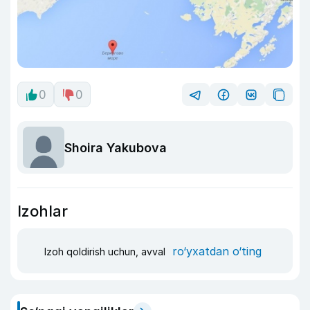
0
0
Shoira Yakubova
Izohlar
ro‘yxatdan o‘ting
Izoh qoldirish uchun, avval