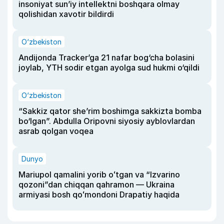
insoniyat sun’iy intellektni boshqara olmay
qolishidan xavotir bildirdi
O‘zbekiston
Andijonda Tracker’ga 21 nafar bog‘cha bolasini
joylab, YTH sodir etgan ayolga sud hukmi o‘qildi
O‘zbekiston
“Sakkiz qator she’rim boshimga sakkizta bomba
bo‘lgan”. Abdulla Oripovni siyosiy ayblovlardan
asrab qolgan voqea
Dunyo
Mariupol qamalini yorib oʻtgan va “Izvarino
qozoni”dan chiqqan qahramon — Ukraina
armiyasi bosh qoʻmondoni Drapatiy haqida