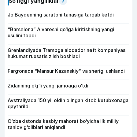
So‘nggi yangiliklar
Jo Baydenning saratoni tanasiga tarqab ketdi
“Barselona” Alvaresni qo‘lga kiritishning yangi
usulini topdi
Grenlandiyada Trampga aloqador neft kompaniyasi
hukumat ruxsatisiz ish boshladi
Farg‘onada “Mansur Kazanskiy” va sherigi ushlandi
Zidanning o‘g‘li yangi jamoaga o‘tdi
Avstraliyada 150 yil oldin olingan kitob kutubxonaga
qaytarildi
O‘zbekistonda kasbiy mahorat bo‘yicha ilk milliy
tanlov g‘oliblari aniqlandi