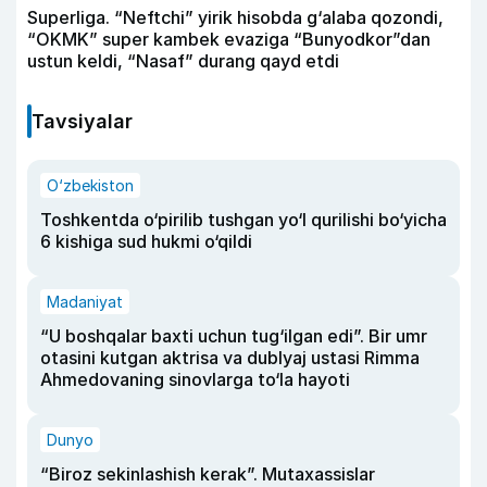
Superliga. “Neftchi” yirik hisobda g‘alaba qozondi,
“OKMK” super kambek evaziga “Bunyodkor”dan
ustun keldi, “Nasaf” durang qayd etdi
Tavsiyalar
O‘zbekiston
Toshkentda o‘pirilib tushgan yo‘l qurilishi bo‘yicha
6 kishiga sud hukmi o‘qildi
Madaniyat
“U boshqalar baxti uchun tug‘ilgan edi”. Bir umr
otasini kutgan aktrisa va dublyaj ustasi Rimma
Ahmedovaning sinovlarga to‘la hayoti
Dunyo
“Biroz sekinlashish kerak”. Mutaxassislar