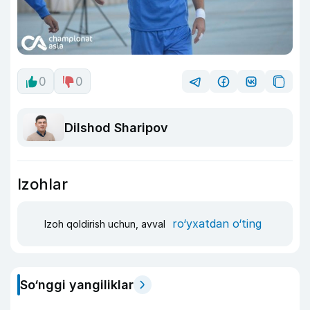
0
0
Dilshod Sharipov
Izohlar
ro‘yxatdan o‘ting
Izoh qoldirish uchun, avval
So‘nggi yangiliklar