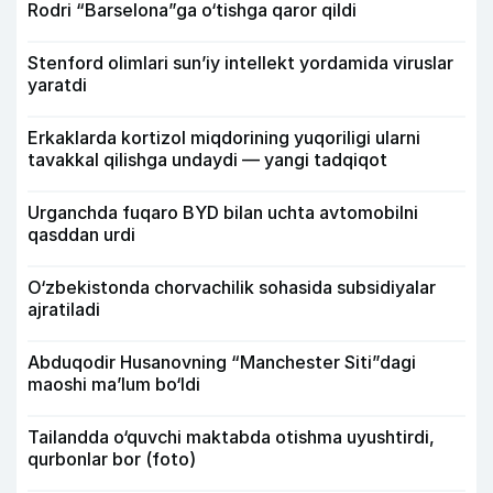
Rodri “Barselona”ga o‘tishga qaror qildi
Stenford olimlari sun’iy intellekt yordamida viruslar
yaratdi
Erkaklarda kortizol miqdorining yuqoriligi ularni
tavakkal qilishga undaydi — yangi tadqiqot
Urganchda fuqaro BYD bilan uchta avtomobilni
qasddan urdi
O‘zbekistonda chorvachilik sohasida subsidiyalar
ajratiladi
Abduqodir Husanovning “Manchester Siti”dagi
maoshi ma’lum bo‘ldi
Tailandda o‘quvchi maktabda otishma uyushtirdi,
qurbonlar bor (foto)