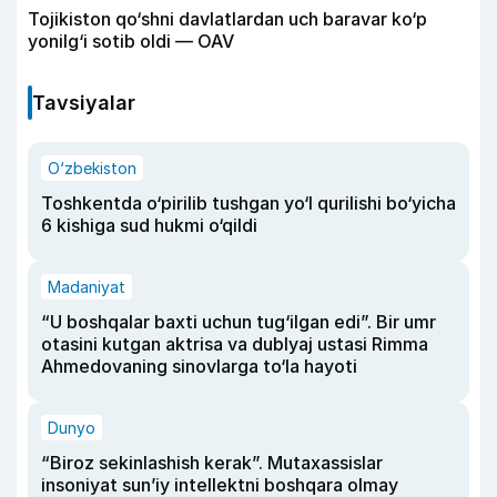
Tojikiston qo‘shni davlatlardan uch baravar ko‘p
yonilg‘i sotib oldi — OAV
Tavsiyalar
O‘zbekiston
Toshkentda o‘pirilib tushgan yo‘l qurilishi bo‘yicha
6 kishiga sud hukmi o‘qildi
Madaniyat
“U boshqalar baxti uchun tug‘ilgan edi”. Bir umr
otasini kutgan aktrisa va dublyaj ustasi Rimma
Ahmedovaning sinovlarga to‘la hayoti
Dunyo
“Biroz sekinlashish kerak”. Mutaxassislar
insoniyat sun’iy intellektni boshqara olmay