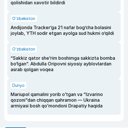
qolishidan xavotir bildirdi
O‘zbekiston
Andijonda Tracker’ga 21 nafar bog‘cha bolasini
joylab, YTH sodir etgan ayolga sud hukmi o‘qildi
O‘zbekiston
“Sakkiz qator she’rim boshimga sakkizta bomba
bo‘lgan”. Abdulla Oripovni siyosiy ayblovlardan
asrab qolgan voqea
Dunyo
Mariupol qamalini yorib oʻtgan va “Izvarino
qozoni”dan chiqqan qahramon — Ukraina
armiyasi bosh qoʻmondoni Drapatiy haqida