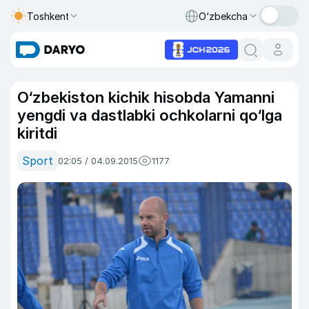
Toshkent
O‘zbekcha
O‘zbekiston kichik hisobda Yamanni
yengdi va dastlabki ochkolarni qo‘lga
kiritdi
Sport
02:05 / 04.09.2015
1177