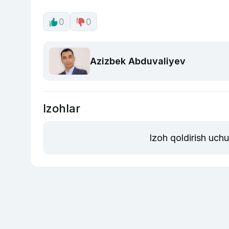
0
0
Azizbek Abduvaliyev
Izohlar
Izoh qoldirish uch