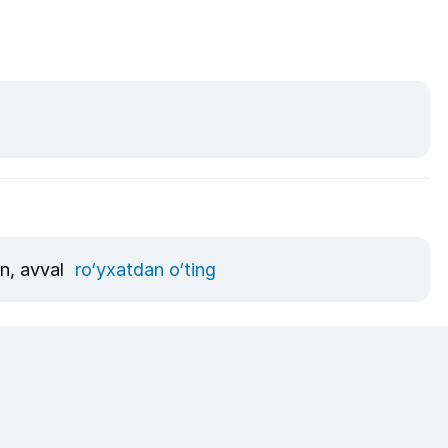
un, avval
ro‘yxatdan o‘ting