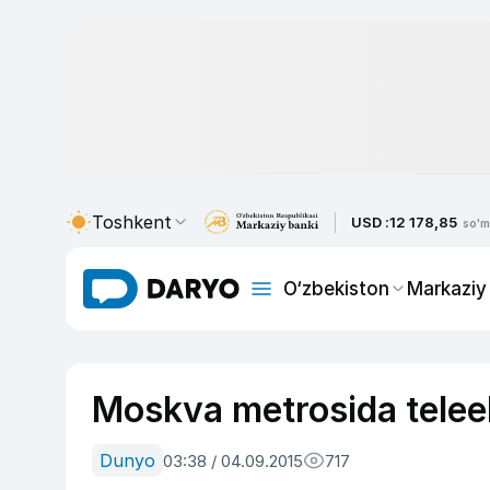
Toshkent
USD :
12 178,85
so'm
O‘zbekiston
Markaziy
Moskva metrosida teleek
Dunyo
03:38 / 04.09.2015
717