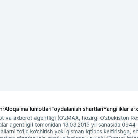
hr
Aloqa ma'lumotlari
Foydalanish shartlari
Yangiliklar arx
t va axborot agentligi (O‘zMAA, hozirgi O‘zbekiston Res
ar agentligi) tomonidan 13.03.2015 yil sanasida 0944
allarni to‘liq ko‘chirish yoki qisman iqtibos keltirishga, 