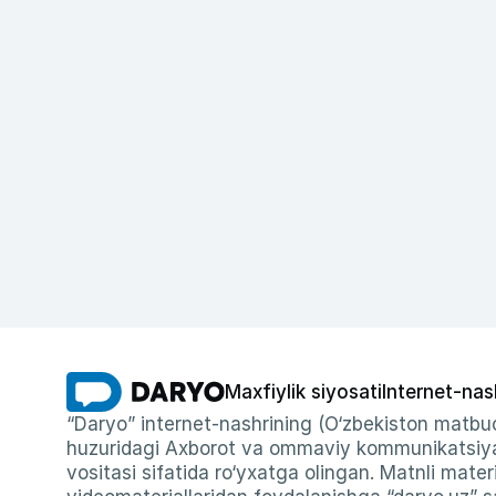
Maxfiylik siyosati
Internet-nas
“Daryo” internet-nashrining (O‘zbekiston matbuo
huzuridagi Axborot va ommaviy kommunikatsiyal
vositasi sifatida ro‘yxatga olingan. Matnli materi