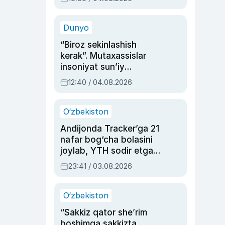
Ahmedovaning
sinovlarga to‘la hayoti
Dunyo
“Biroz sekinlashish
kerak”. Mutaxassislar
insoniyat sun’iy
intellektni boshqara
12:40 / 04.08.2026
olmay qolishidan xavotir
bildirdi
O‘zbekiston
Andijonda Tracker’ga 21
nafar bog‘cha bolasini
joylab, YTH sodir etgan
ayolga sud hukmi o‘qildi
23:41 / 03.08.2026
O‘zbekiston
“Sakkiz qator she’rim
boshimga sakkizta