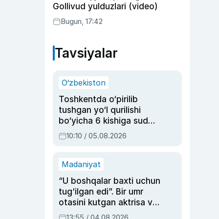
Gollivud yulduzlari (video)
Bugun, 17:42
Tavsiyalar
O‘zbekiston
Toshkentda o‘pirilib
tushgan yo‘l qurilishi
bo‘yicha 6 kishiga sud
hukmi o‘qildi
10:10 / 05.08.2026
Madaniyat
“U boshqalar baxti uchun
tug‘ilgan edi”. Bir umr
otasini kutgan aktrisa va
dublyaj ustasi Rimma
13:55 / 04.08.2026