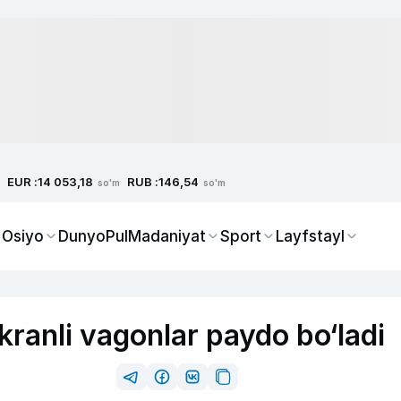
EUR :
RUB :
14 053,18
146,54
so'm
so'm
 Osiyo
Dunyo
Pul
Madaniyat
Sport
Layfstayl
ranli vagonlar paydo bo‘ladi