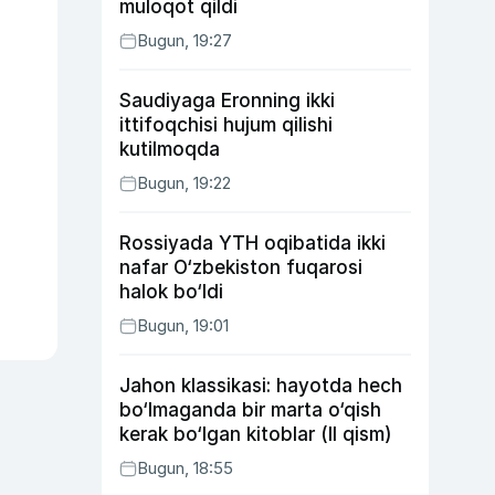
muloqot qildi
Bugun, 19:27
Saudiyaga Eronning ikki
ittifoqchisi hujum qilishi
kutilmoqda
Bugun, 19:22
Rossiyada YTH oqibatida ikki
nafar O‘zbekiston fuqarosi
halok bo‘ldi
Bugun, 19:01
Jahon klassikasi: hayotda hech
bo‘lmaganda bir marta o‘qish
kerak bo‘lgan kitoblar (II qism)
Bugun, 18:55