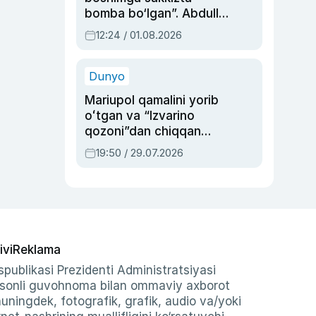
bomba bo‘lgan”. Abdulla
Oripovni siyosiy
12:24 / 01.08.2026
ayblovlardan asrab
qolgan voqea
Dunyo
Mariupol qamalini yorib
oʻtgan va “Izvarino
qozoni”dan chiqqan
qahramon — Ukraina
19:50 / 29.07.2026
armiyasi bosh
qoʻmondoni Drapatiy
haqida
ivi
Reklama
publikasi Prezidenti Administratsiyasi
-sonli guvohnoma bilan ommaviy axborot
shuningdek, fotografik, grafik, audio va/yoki