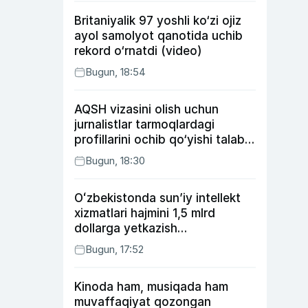
Britaniyalik 97 yoshli ko‘zi ojiz
ayol samolyot qanotida uchib
rekord o‘rnatdi (video)
Bugun, 18:54
AQSH vizasini olish uchun
jurnalistlar tarmoqlardagi
profillarini ochib qo‘yishi talab
etilishi mumkin
Bugun, 18:30
Oʻzbekistonda sunʼiy intellekt
xizmatlari hajmini 1,5 mlrd
dollarga yetkazish
rejalashtirilmoqda
Bugun, 17:52
Kinoda ham, musiqada ham
muvaffaqiyat qozongan