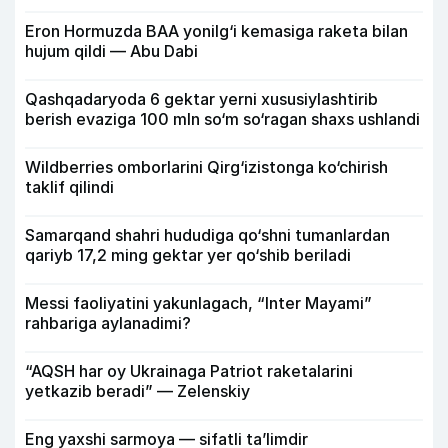
Eron Hormuzda BAA yonilg‘i kemasiga raketa bilan
hujum qildi — Abu Dabi
Qashqadaryoda 6 gektar yerni xususiylashtirib
berish evaziga 100 mln so‘m so‘ragan shaxs ushlandi
Wildberries omborlarini Qirg‘izistonga ko‘chirish
taklif qilindi
Samarqand shahri hududiga qo‘shni tumanlardan
qariyb 17,2 ming gektar yer qo‘shib beriladi
Messi faoliyatini yakunlagach, “Inter Mayami”
rahbariga aylanadimi?
“AQSH har oy Ukrainaga Patriot raketalarini
yetkazib beradi” — Zelenskiy
Eng yaxshi sarmoya — sifatli ta’limdir