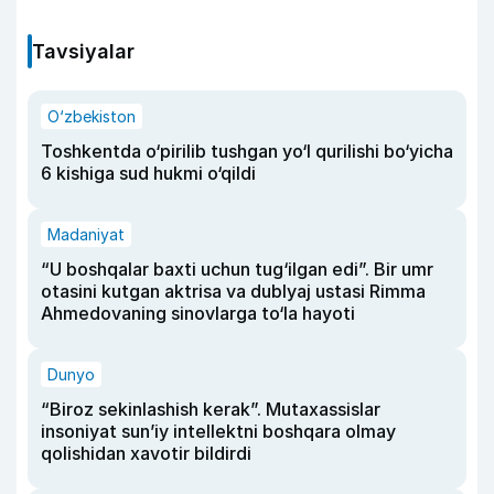
Tavsiyalar
O‘zbekiston
Toshkentda o‘pirilib tushgan yo‘l qurilishi bo‘yicha
6 kishiga sud hukmi o‘qildi
Madaniyat
“U boshqalar baxti uchun tug‘ilgan edi”. Bir umr
otasini kutgan aktrisa va dublyaj ustasi Rimma
Ahmedovaning sinovlarga to‘la hayoti
Dunyo
“Biroz sekinlashish kerak”. Mutaxassislar
insoniyat sun’iy intellektni boshqara olmay
qolishidan xavotir bildirdi