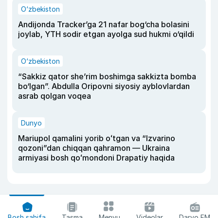
O‘zbekiston
Andijonda Tracker’ga 21 nafar bog‘cha bolasini
joylab, YTH sodir etgan ayolga sud hukmi o‘qildi
O‘zbekiston
“Sakkiz qator she’rim boshimga sakkizta bomba
bo‘lgan”. Abdulla Oripovni siyosiy ayblovlardan
asrab qolgan voqea
Dunyo
Mariupol qamalini yorib oʻtgan va “Izvarino
qozoni”dan chiqqan qahramon — Ukraina
armiyasi bosh qoʻmondoni Drapatiy haqida
Bosh sahifa
Tasma
Menyu
Videolar
Daryo FM