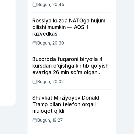
Bugun, 20:45
Rossiya kuzda NATOga hujum
qilishi mumkin — AQSH
razvedkasi
Bugun, 20:30
Buxoroda fuqaroni biryo‘la 4-
kursdan o’qishga kiritib qo’yish
evaziga 26 mln so’m olgan
shaxs ushlandi
Bugun, 20:02
Shavkat Mirziyoyev Donald
Tramp bilan telefon orqali
muloqot qildi
Bugun, 19:27