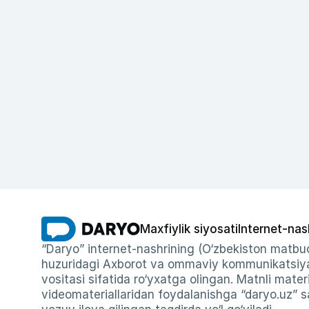
Maxfiylik siyosati
Internet-nas
“Daryo” internet-nashrining (O‘zbekiston matbuo
huzuridagi Axborot va ommaviy kommunikatsiyal
vositasi sifatida ro‘yxatga olingan. Matnli materi
videomateriallaridan foydalanishga “daryo.uz” sa