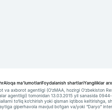
hr
Aloqa ma'lumotlari
Foydalanish shartlari
Yangiliklar arx
t va axborot agentligi (O‘zMAA, hozirgi O‘zbekiston Res
ar agentligi) tomonidan 13.03.2015 yil sanasida 0944
allarni to‘liq ko‘chirish yoki qisman iqtibos keltirishga, 
ytiga giperhavola mavjud bo‘lgan va/yoki “Daryo” intern