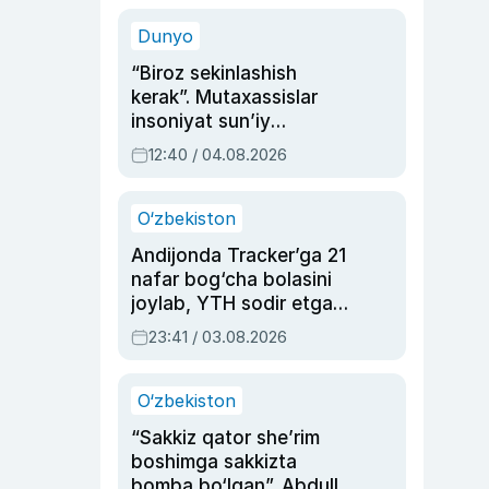
sinovlarga to‘la hayoti
Dunyo
“Biroz sekinlashish
kerak”. Mutaxassislar
insoniyat sun’iy
intellektni boshqara
12:40 / 04.08.2026
olmay qolishidan xavotir
bildirdi
O‘zbekiston
Andijonda Tracker’ga 21
nafar bog‘cha bolasini
joylab, YTH sodir etgan
ayolga sud hukmi o‘qildi
23:41 / 03.08.2026
O‘zbekiston
“Sakkiz qator she’rim
boshimga sakkizta
bomba bo‘lgan”. Abdulla