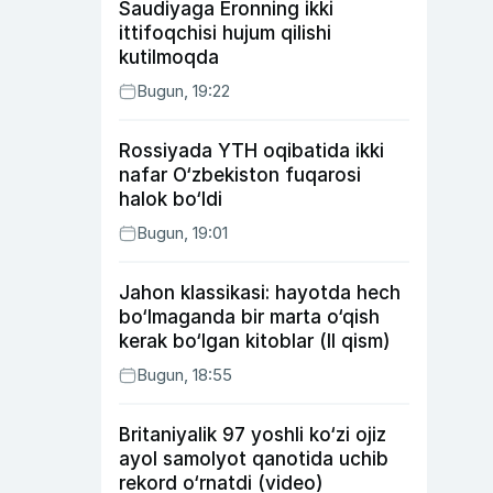
Saudiyaga Eronning ikki
ittifoqchisi hujum qilishi
kutilmoqda
Bugun, 19:22
Rossiyada YTH oqibatida ikki
nafar O‘zbekiston fuqarosi
halok bo‘ldi
Bugun, 19:01
Jahon klassikasi: hayotda hech
bo‘lmaganda bir marta o‘qish
kerak bo‘lgan kitoblar (II qism)
Bugun, 18:55
Britaniyalik 97 yoshli ko‘zi ojiz
ayol samolyot qanotida uchib
rekord o‘rnatdi (video)