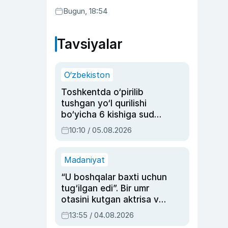
Bugun, 18:54
Tavsiyalar
O‘zbekiston
Toshkentda o‘pirilib
tushgan yo‘l qurilishi
bo‘yicha 6 kishiga sud
hukmi o‘qildi
10:10 / 05.08.2026
Madaniyat
“U boshqalar baxti uchun
tug‘ilgan edi”. Bir umr
otasini kutgan aktrisa va
dublyaj ustasi Rimma
13:55 / 04.08.2026
Ahmedovaning