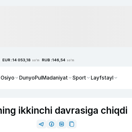
EUR :
RUB :
14 053,18
146,54
so'm
so'm
 Osiyo
Dunyo
Pul
Madaniyat
Sport
Layfstayl
ing ikkinchi davrasiga chiqdi