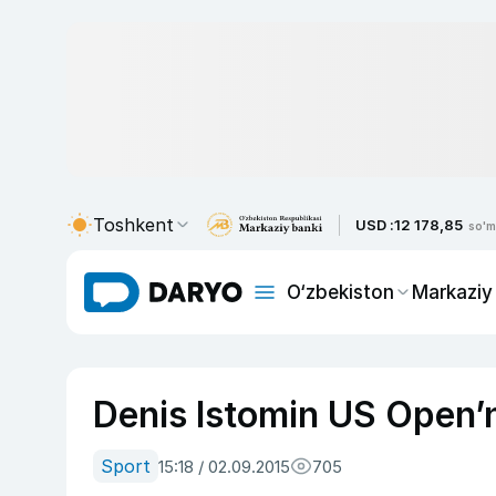
Toshkent
USD :
12 178,85
so'm
O‘zbekiston
Markaziy
Denis Istomin US Open’n
Sport
15:18 / 02.09.2015
705