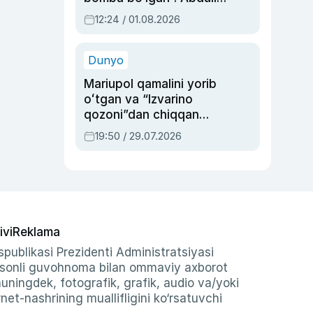
Oripovni siyosiy
12:24 / 01.08.2026
ayblovlardan asrab
qolgan voqea
Dunyo
Mariupol qamalini yorib
oʻtgan va “Izvarino
qozoni”dan chiqqan
qahramon — Ukraina
19:50 / 29.07.2026
armiyasi bosh
qoʻmondoni Drapatiy
haqida
ivi
Reklama
publikasi Prezidenti Administratsiyasi
-sonli guvohnoma bilan ommaviy axborot
shuningdek, fotografik, grafik, audio va/yoki
et-nashrining muallifligini ko‘rsatuvchi