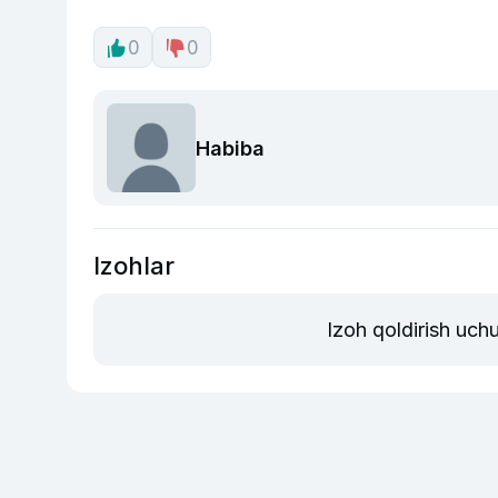
0
0
Habiba
Izohlar
Izoh qoldirish uch