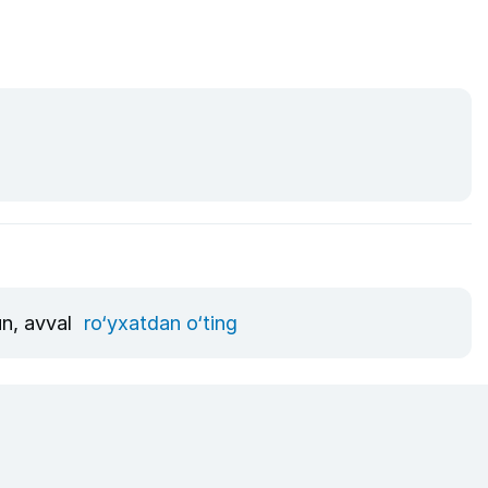
un, avval
ro‘yxatdan o‘ting