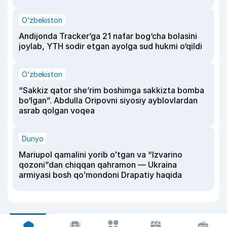
O‘zbekiston
Andijonda Tracker’ga 21 nafar bog‘cha bolasini
joylab, YTH sodir etgan ayolga sud hukmi o‘qildi
O‘zbekiston
“Sakkiz qator she’rim boshimga sakkizta bomba
bo‘lgan”. Abdulla Oripovni siyosiy ayblovlardan
asrab qolgan voqea
Dunyo
Mariupol qamalini yorib oʻtgan va “Izvarino
qozoni”dan chiqqan qahramon — Ukraina
armiyasi bosh qoʻmondoni Drapatiy haqida