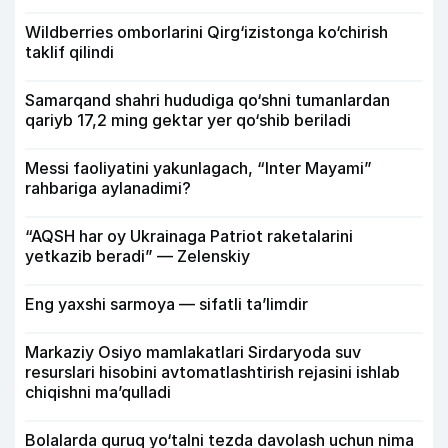
Wildberries omborlarini Qirg‘izistonga ko‘chirish
taklif qilindi
Samarqand shahri hududiga qo‘shni tumanlardan
qariyb 17,2 ming gektar yer qo‘shib beriladi
Messi faoliyatini yakunlagach, “Inter Mayami”
rahbariga aylanadimi?
“AQSH har oy Ukrainaga Patriot raketalarini
yetkazib beradi” — Zelenskiy
Eng yaxshi sarmoya — sifatli ta’limdir
Markaziy Osiyo mamlakatlari Sirdaryoda suv
resurslari hisobini avtomatlashtirish rejasini ishlab
chiqishni ma’qulladi
Bolalarda quruq yo‘talni tezda davolash uchun nima