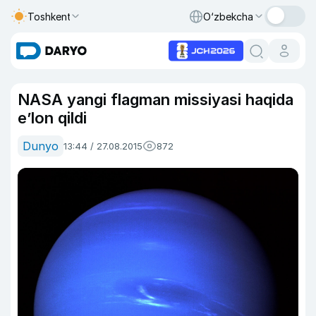
Toshkent
O‘zbekcha
NASA yangi flagman missiyasi haqida
e’lon qildi
Dunyo
13:44 / 27.08.2015
872