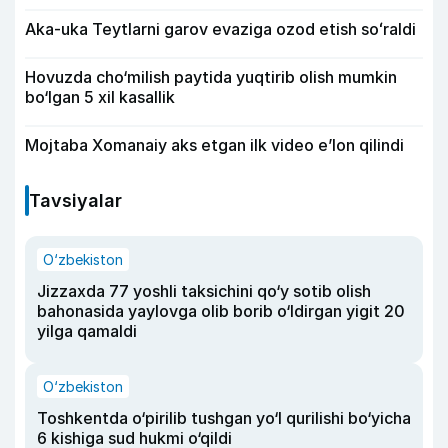
Aka-uka Teytlarni garov evaziga ozod etish soʻraldi
Hovuzda cho‘milish paytida yuqtirib olish mumkin
bo‘lgan 5 xil kasallik
Mojtaba Xomanaiy aks etgan ilk video e’lon qilindi
Tavsiyalar
O‘zbekiston
Jizzaxda 77 yoshli taksichini qo‘y sotib olish
bahonasida yaylovga olib borib o‘ldirgan yigit 20
yilga qamaldi
O‘zbekiston
Toshkentda o‘pirilib tushgan yo‘l qurilishi bo‘yicha
6 kishiga sud hukmi o‘qildi