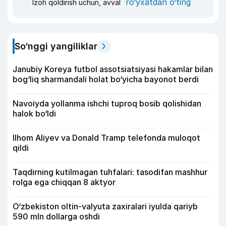
ro‘yxatdan o‘ting
Izoh qoldirish uchun, avval
So‘nggi yangiliklar
Janubiy Koreya futbol assotsiatsiyasi hakamlar bilan
bog‘liq sharmandali holat bo‘yicha bayonot berdi
Navoiyda yollanma ishchi tuproq bosib qolishidan
halok bo‘ldi
Ilhom Aliyev va Donald Tramp telefonda muloqot
qildi
Taqdirning kutilmagan tuhfalari: tasodifan mashhur
rolga ega chiqqan 8 aktyor
O‘zbekiston oltin-valyuta zaxiralari iyulda qariyb
590 mln dollarga oshdi