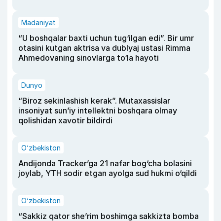
Madaniyat
“U boshqalar baxti uchun tug‘ilgan edi”. Bir umr
otasini kutgan aktrisa va dublyaj ustasi Rimma
Ahmedovaning sinovlarga to‘la hayoti
Dunyo
“Biroz sekinlashish kerak”. Mutaxassislar
insoniyat sun’iy intellektni boshqara olmay
qolishidan xavotir bildirdi
O‘zbekiston
Andijonda Tracker’ga 21 nafar bog‘cha bolasini
joylab, YTH sodir etgan ayolga sud hukmi o‘qildi
O‘zbekiston
“Sakkiz qator she’rim boshimga sakkizta bomba