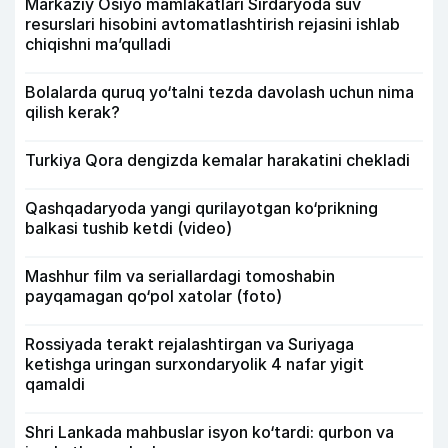
Markaziy Osiyo mamlakatlari Sirdaryoda suv
resurslari hisobini avtomatlashtirish rejasini ishlab
chiqishni ma’qulladi
Bolalarda quruq yo‘talni tezda davolash uchun nima
qilish kerak?
Turkiya Qora dengizda kemalar harakatini chekladi
Qashqadaryoda yangi qurilayotgan ko‘prikning
balkasi tushib ketdi (video)
Mashhur film va seriallardagi tomoshabin
payqamagan qo‘pol xatolar (foto)
Rossiyada terakt rejalashtirgan va Suriyaga
ketishga uringan surxondaryolik 4 nafar yigit
qamaldi
Shri Lankada mahbuslar isyon ko‘tardi: qurbon va