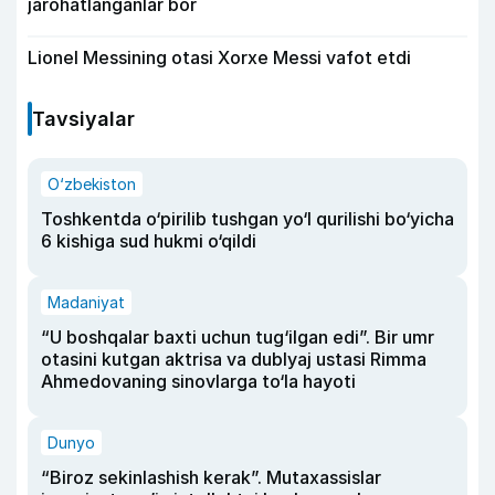
jarohatlanganlar bor
Lionel Messining otasi Xorxe Messi vafot etdi
Tavsiyalar
O‘zbekiston
Toshkentda o‘pirilib tushgan yo‘l qurilishi bo‘yicha
6 kishiga sud hukmi o‘qildi
Madaniyat
“U boshqalar baxti uchun tug‘ilgan edi”. Bir umr
otasini kutgan aktrisa va dublyaj ustasi Rimma
Ahmedovaning sinovlarga to‘la hayoti
Dunyo
“Biroz sekinlashish kerak”. Mutaxassislar