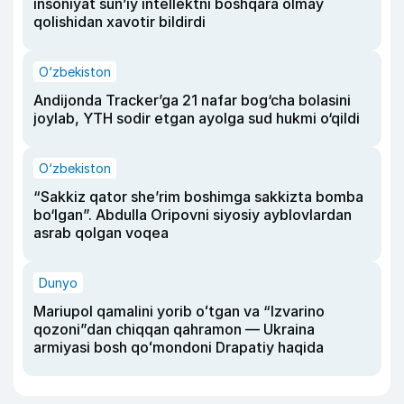
insoniyat sun’iy intellektni boshqara olmay
qolishidan xavotir bildirdi
O‘zbekiston
Andijonda Tracker’ga 21 nafar bog‘cha bolasini
joylab, YTH sodir etgan ayolga sud hukmi o‘qildi
O‘zbekiston
“Sakkiz qator she’rim boshimga sakkizta bomba
bo‘lgan”. Abdulla Oripovni siyosiy ayblovlardan
asrab qolgan voqea
Dunyo
Mariupol qamalini yorib oʻtgan va “Izvarino
qozoni”dan chiqqan qahramon — Ukraina
armiyasi bosh qoʻmondoni Drapatiy haqida