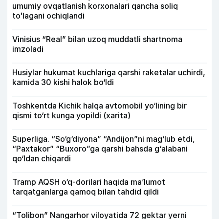
umumiy ovqatlanish korxonalari qancha soliq
toʻlagani ochiqlandi
Vinisius “Real” bilan uzoq muddatli shartnoma
imzoladi
Husiylar hukumat kuchlariga qarshi raketalar uchirdi,
kamida 30 kishi halok bo‘ldi
Toshkentda Kichik halqa avtomobil yo‘lining bir
qismi to‘rt kunga yopildi (xarita)
Superliga. “So‘g‘diyona” “Andijon”ni mag‘lub etdi,
“Paxtakor” “Buxoro”ga qarshi bahsda g‘alabani
qo‘ldan chiqardi
Tramp AQSH o‘q-dorilari haqida ma’lumot
tarqatganlarga qamoq bilan tahdid qildi
“Tolibon” Nangarhor viloyatida 72 gektar yerni