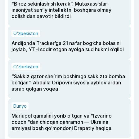
“Biroz sekinlashish kerak”. Mutaxassislar
insoniyat sun’iy intellektni boshqara olmay
qolishidan xavotir bildirdi
O‘zbekiston
Andijonda Tracker’ga 21 nafar bog‘cha bolasini
joylab, YTH sodir etgan ayolga sud hukmi o‘qildi
O‘zbekiston
“Sakkiz qator she’rim boshimga sakkizta bomba
bo‘lgan”. Abdulla Oripovni siyosiy ayblovlardan
asrab qolgan voqea
Dunyo
Mariupol qamalini yorib oʻtgan va “Izvarino
qozoni”dan chiqqan qahramon — Ukraina
armiyasi bosh qoʻmondoni Drapatiy haqida