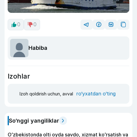
0
0
Habiba
Izohlar
ro‘yxatdan o‘ting
Izoh qoldirish uchun, avval
So‘nggi yangiliklar
Oʻzbekistonda olti oyda savdo, xizmat koʻrsatish va