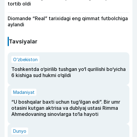
tortib oldi
Diomande “Real” tarixidagi eng qimmat futbolchiga
aylandi
Tavsiyalar
O‘zbekiston
Toshkentda o‘pirilib tushgan yo‘l qurilishi bo‘yicha
6 kishiga sud hukmi o‘qildi
Madaniyat
“U boshqalar baxti uchun tug‘ilgan edi”. Bir umr
otasini kutgan aktrisa va dublyaj ustasi Rimma
Ahmedovaning sinovlarga to‘la hayoti
Dunyo