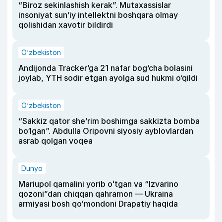
“Biroz sekinlashish kerak”. Mutaxassislar
insoniyat sun’iy intellektni boshqara olmay
qolishidan xavotir bildirdi
O‘zbekiston
Andijonda Tracker’ga 21 nafar bog‘cha bolasini
joylab, YTH sodir etgan ayolga sud hukmi o‘qildi
O‘zbekiston
“Sakkiz qator she’rim boshimga sakkizta bomba
bo‘lgan”. Abdulla Oripovni siyosiy ayblovlardan
asrab qolgan voqea
Dunyo
Mariupol qamalini yorib oʻtgan va “Izvarino
qozoni”dan chiqqan qahramon — Ukraina
armiyasi bosh qoʻmondoni Drapatiy haqida