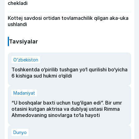
chekladi
Kottej savdosi ortidan tovlamachilik qilgan aka-uka
ushlandi
Tavsiyalar
O‘zbekiston
Toshkentda o‘pirilib tushgan yo‘l qurilishi bo‘yicha
6 kishiga sud hukmi o‘qildi
Madaniyat
“U boshqalar baxti uchun tug‘ilgan edi”. Bir umr
otasini kutgan aktrisa va dublyaj ustasi Rimma
Ahmedovaning sinovlarga to‘la hayoti
Dunyo