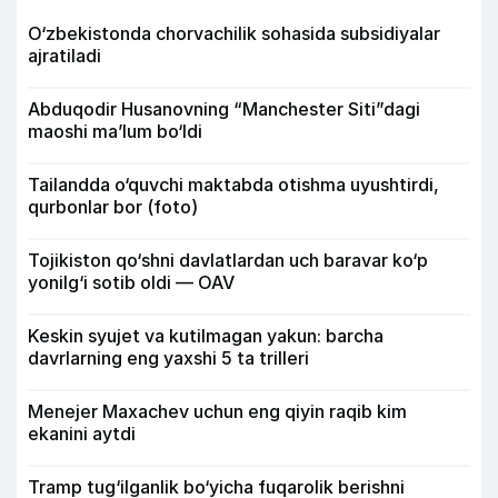
O‘zbekistonda chorvachilik sohasida subsidiyalar
ajratiladi
Abduqodir Husanovning “Manchester Siti”dagi
maoshi ma’lum bo‘ldi
Tailandda o‘quvchi maktabda otishma uyushtirdi,
qurbonlar bor (foto)
Tojikiston qo‘shni davlatlardan uch baravar ko‘p
yonilg‘i sotib oldi — OAV
Keskin syujet va kutilmagan yakun: barcha
davrlarning eng yaxshi 5 ta trilleri
Menejer Maxachev uchun eng qiyin raqib kim
ekanini aytdi
Tramp tug‘ilganlik bo‘yicha fuqarolik berishni