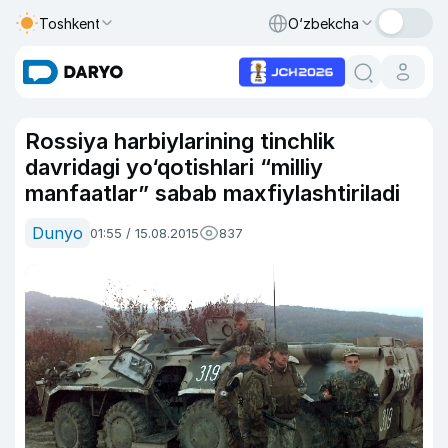
Toshkent
O‘zbekcha
Rossiya harbiylarining tinchlik
davridagi yo‘qotishlari “milliy
manfaatlar” sabab maxfiylashtiriladi
Dunyo
01:55 / 15.08.2015
837