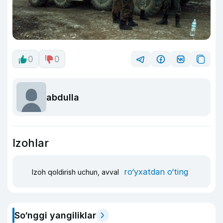
0
0
abdulla
Izohlar
ro‘yxatdan o‘ting
Izoh qoldirish uchun, avval
So‘nggi yangiliklar