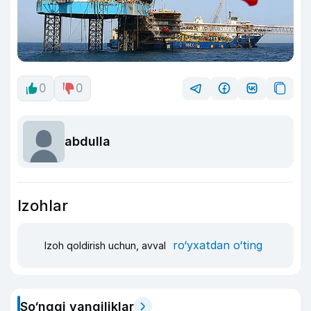
0
0
abdulla
Izohlar
ro‘yxatdan o‘ting
Izoh qoldirish uchun, avval
So‘nggi yangiliklar