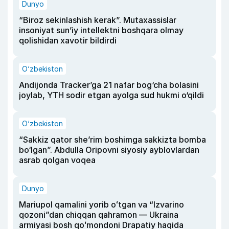
Dunyo
“Biroz sekinlashish kerak”. Mutaxassislar
insoniyat sun’iy intellektni boshqara olmay
qolishidan xavotir bildirdi
O‘zbekiston
Andijonda Tracker’ga 21 nafar bog‘cha bolasini
joylab, YTH sodir etgan ayolga sud hukmi o‘qildi
O‘zbekiston
“Sakkiz qator she’rim boshimga sakkizta bomba
bo‘lgan”. Abdulla Oripovni siyosiy ayblovlardan
asrab qolgan voqea
Dunyo
Mariupol qamalini yorib oʻtgan va “Izvarino
qozoni”dan chiqqan qahramon — Ukraina
armiyasi bosh qoʻmondoni Drapatiy haqida