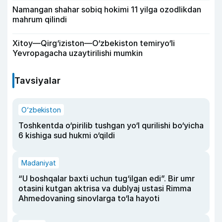
Namangan shahar sobiq hokimi 11 yilga ozodlikdan
mahrum qilindi
Xitoy—Qirg‘iziston—O‘zbekiston temiryo‘li
Yevropagacha uzaytirilishi mumkin
Tavsiyalar
O‘zbekiston
Toshkentda o‘pirilib tushgan yo‘l qurilishi bo‘yicha
6 kishiga sud hukmi o‘qildi
Madaniyat
“U boshqalar baxti uchun tug‘ilgan edi”. Bir umr
otasini kutgan aktrisa va dublyaj ustasi Rimma
Ahmedovaning sinovlarga to‘la hayoti