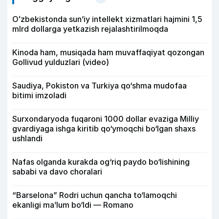
Oʻzbekistonda sunʼiy intellekt xizmatlari hajmini 1,5
mlrd dollarga yetkazish rejalashtirilmoqda
Kinoda ham, musiqada ham muvaffaqiyat qozongan
Gollivud yulduzlari (video)
Saudiya, Pokiston va Turkiya qo‘shma mudofaa
bitimi imzoladi
Surxondaryoda fuqaroni 1000 dollar evaziga Milliy
gvardiyaga ishga kiritib qo‘ymoqchi bo‘lgan shaxs
ushlandi
Nafas olganda kurakda og‘riq paydo bo‘lishining
sababi va davo choralari
“Barselona” Rodri uchun qancha to‘lamoqchi
ekanligi ma’lum bo‘ldi — Romano