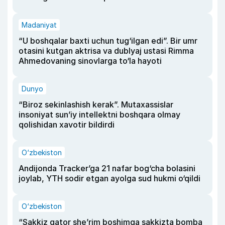
Madaniyat
“U boshqalar baxti uchun tug‘ilgan edi”. Bir umr
otasini kutgan aktrisa va dublyaj ustasi Rimma
Ahmedovaning sinovlarga to‘la hayoti
Dunyo
“Biroz sekinlashish kerak”. Mutaxassislar
insoniyat sun’iy intellektni boshqara olmay
qolishidan xavotir bildirdi
O‘zbekiston
Andijonda Tracker’ga 21 nafar bog‘cha bolasini
joylab, YTH sodir etgan ayolga sud hukmi o‘qildi
O‘zbekiston
“Sakkiz qator she’rim boshimga sakkizta bomba