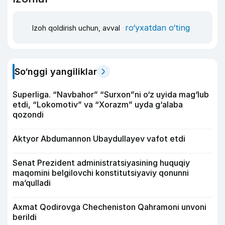
ro‘yxatdan o‘ting
Izoh qoldirish uchun, avval
So‘nggi yangiliklar
Superliga. “Navbahor” “Surxon”ni o‘z uyida mag‘lub
etdi, “Lokomotiv” va “Xorazm” uyda g‘alaba
qozondi
Aktyor Abdu­mannon Ubaydullayev vafot etdi
Senat Prezident administratsiyasining huquqiy
maqomini belgilovchi konstitutsiyaviy qonunni
ma’qulladi
Axmat Qodirovga Checheniston Qahramoni unvoni
berildi