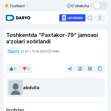
Toshkent
O‘zbekcha
Toshkentda “Paxtakor-79” jamoasi
a’zolari xotirlandi
Sport
21:27 / 11.08.2015
1480
0
0
abdulla
Izohlar