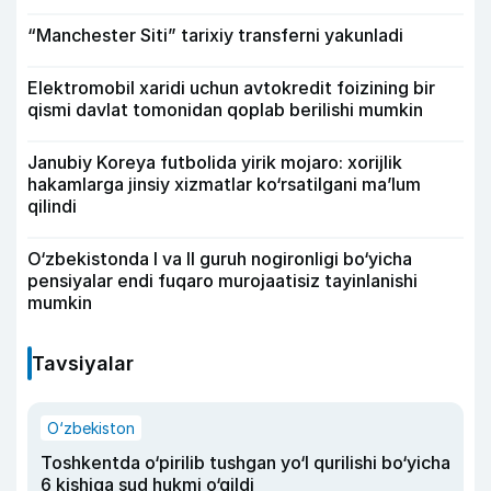
“Manchester Siti” tarixiy transferni yakunladi
Elektromobil xaridi uchun avtokredit foizining bir
qismi davlat tomonidan qoplab berilishi mumkin
Janubiy Koreya futbolida yirik mojaro: xorijlik
hakamlarga jinsiy xizmatlar ko‘rsatilgani ma’lum
qilindi
O‘zbekistonda I va II guruh nogironligi bo‘yicha
pensiyalar endi fuqaro murojaatisiz tayinlanishi
mumkin
Tavsiyalar
O‘zbekiston
Toshkentda o‘pirilib tushgan yo‘l qurilishi bo‘yicha
6 kishiga sud hukmi o‘qildi