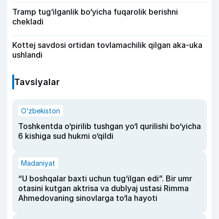
Tramp tug‘ilganlik bo‘yicha fuqarolik berishni
chekladi
Kottej savdosi ortidan tovlamachilik qilgan aka-uka
ushlandi
Tavsiyalar
O‘zbekiston
Toshkentda o‘pirilib tushgan yo‘l qurilishi bo‘yicha
6 kishiga sud hukmi o‘qildi
Madaniyat
“U boshqalar baxti uchun tug‘ilgan edi”. Bir umr
otasini kutgan aktrisa va dublyaj ustasi Rimma
Ahmedovaning sinovlarga to‘la hayoti