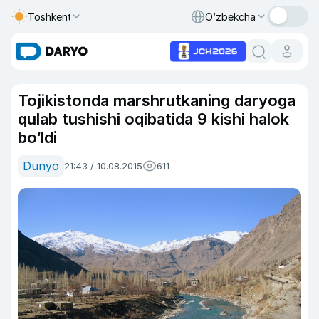
Toshkent
O‘zbekcha
Tojikistonda marshrutkaning daryoga
qulab tushishi oqibatida 9 kishi halok
bo‘ldi
Dunyo
21:43 / 10.08.2015
611