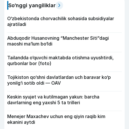
So‘nggi yangiliklar
O‘zbekistonda chorvachilik sohasida subsidiyalar
ajratiladi
Abduqodir Husanovning “Manchester Siti”dagi
maoshi ma’lum bo‘ldi
Tailandda o‘quvchi maktabda otishma uyushtirdi,
qurbonlar bor (foto)
Tojikiston qo‘shni davlatlardan uch baravar ko‘p
yonilg‘i sotib oldi — OAV
Keskin syujet va kutilmagan yakun: barcha
davrlarning eng yaxshi 5 ta trilleri
Menejer Maxachev uchun eng qiyin raqib kim
ekanini aytdi