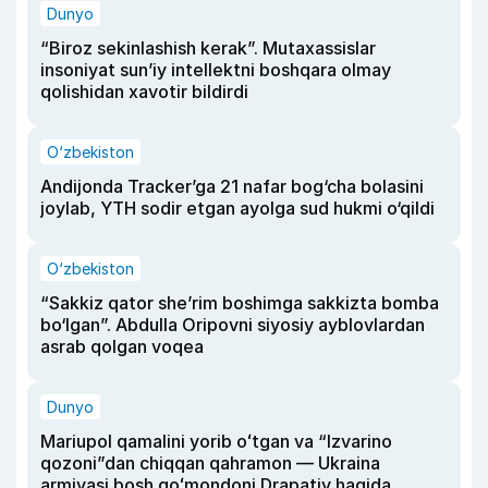
Dunyo
“Biroz sekinlashish kerak”. Mutaxassislar
insoniyat sun’iy intellektni boshqara olmay
qolishidan xavotir bildirdi
O‘zbekiston
Andijonda Tracker’ga 21 nafar bog‘cha bolasini
joylab, YTH sodir etgan ayolga sud hukmi o‘qildi
O‘zbekiston
“Sakkiz qator she’rim boshimga sakkizta bomba
bo‘lgan”. Abdulla Oripovni siyosiy ayblovlardan
asrab qolgan voqea
Dunyo
Mariupol qamalini yorib oʻtgan va “Izvarino
qozoni”dan chiqqan qahramon — Ukraina
armiyasi bosh qoʻmondoni Drapatiy haqida