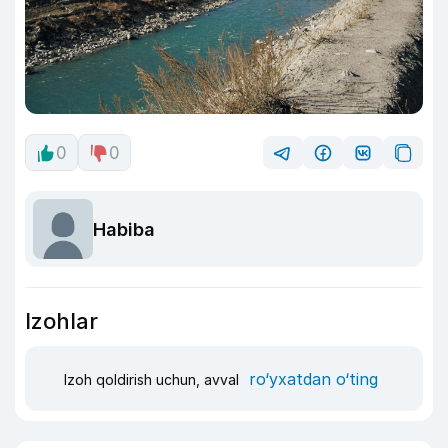
0
0
Habiba
Izohlar
ro‘yxatdan o‘ting
Izoh qoldirish uchun, avval