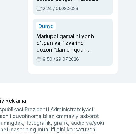
Oripovni siyosiy
12:24 / 01.08.2026
ayblovlardan asrab
qolgan voqea
Dunyo
Mariupol qamalini yorib
oʻtgan va “Izvarino
qozoni”dan chiqqan
qahramon — Ukraina
19:50 / 29.07.2026
armiyasi bosh
qoʻmondoni Drapatiy
haqida
ivi
Reklama
publikasi Prezidenti Administratsiyasi
-sonli guvohnoma bilan ommaviy axborot
shuningdek, fotografik, grafik, audio va/yoki
et-nashrining muallifligini ko‘rsatuvchi