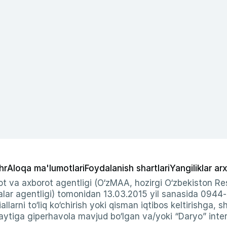
hr
Aloqa ma'lumotlari
Foydalanish shartlari
Yangiliklar arx
t va axborot agentligi (O‘zMAA, hozirgi O‘zbekiston Res
ar agentligi) tomonidan 13.03.2015 yil sanasida 0944
allarni to‘liq ko‘chirish yoki qisman iqtibos keltirishga, 
ytiga giperhavola mavjud bo‘lgan va/yoki “Daryo” intern