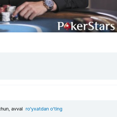
uchun, avval
ro‘yxatdan o‘ting