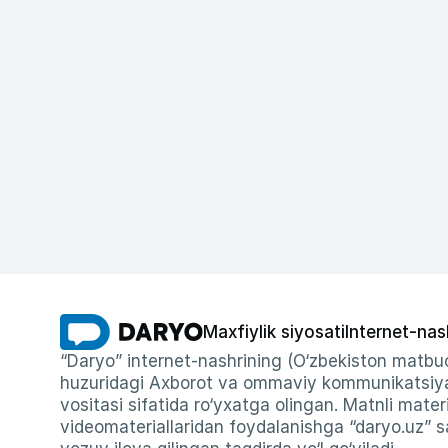
Maxfiylik siyosati
Internet-nas
“Daryo” internet-nashrining (O‘zbekiston matbuo
huzuridagi Axborot va ommaviy kommunikatsiyal
vositasi sifatida ro‘yxatga olingan. Matnli materi
videomateriallaridan foydalanishga “daryo.uz” sa