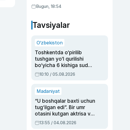
Bugun, 18:54
Tavsiyalar
O‘zbekiston
Toshkentda o‘pirilib
tushgan yo‘l qurilishi
bo‘yicha 6 kishiga sud
hukmi o‘qildi
10:10 / 05.08.2026
Madaniyat
“U boshqalar baxti uchun
tug‘ilgan edi”. Bir umr
otasini kutgan aktrisa va
dublyaj ustasi Rimma
13:55 / 04.08.2026
Ahmedovaning