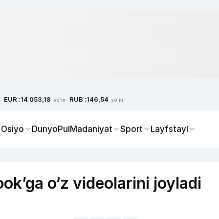
EUR :
RUB :
14 053,18
146,54
so'm
so'm
 Osiyo
Dunyo
Pul
Madaniyat
Sport
Layfstayl
ok’ga o‘z videolarini joyladi