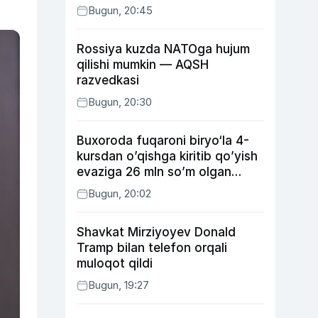
Bugun, 20:45
Rossiya kuzda NATOga hujum
qilishi mumkin — AQSH
razvedkasi
Bugun, 20:30
Buxoroda fuqaroni biryo‘la 4-
kursdan o’qishga kiritib qo’yish
evaziga 26 mln so’m olgan
shaxs ushlandi
Bugun, 20:02
Shavkat Mirziyoyev Donald
Tramp bilan telefon orqali
muloqot qildi
Bugun, 19:27