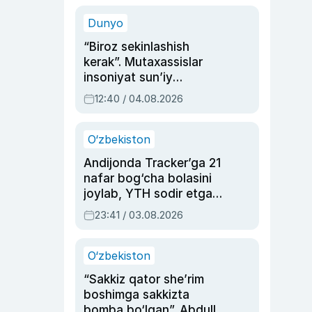
sinovlarga to‘la hayoti
Dunyo
“Biroz sekinlashish
kerak”. Mutaxassislar
insoniyat sun’iy
intellektni boshqara
12:40 / 04.08.2026
olmay qolishidan xavotir
bildirdi
O‘zbekiston
Andijonda Tracker’ga 21
nafar bog‘cha bolasini
joylab, YTH sodir etgan
ayolga sud hukmi o‘qildi
23:41 / 03.08.2026
O‘zbekiston
“Sakkiz qator she’rim
boshimga sakkizta
bomba bo‘lgan”. Abdulla