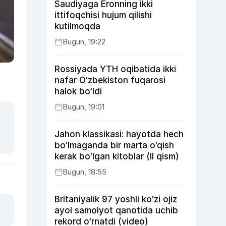
Saudiyaga Eronning ikki
ittifoqchisi hujum qilishi
kutilmoqda
Bugun, 19:22
Rossiyada YTH oqibatida ikki
nafar O‘zbekiston fuqarosi
halok bo‘ldi
Bugun, 19:01
Jahon klassikasi: hayotda hech
bo‘lmaganda bir marta o‘qish
kerak bo‘lgan kitoblar (II qism)
Bugun, 18:55
Britaniyalik 97 yoshli ko‘zi ojiz
ayol samolyot qanotida uchib
rekord o‘rnatdi (video)