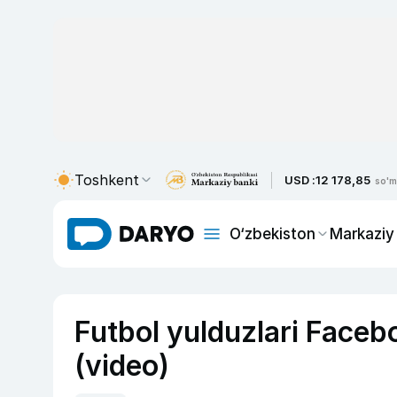
Toshkent
USD :
12 178,85
so'm
O‘zbekiston
Markaziy
Futbol yulduzlari Facebo
(video)