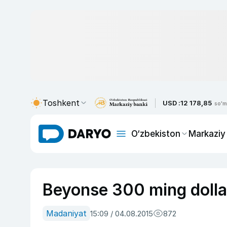
Toshkent
USD :
12 178,85
so'm
O‘zbekiston
Markaziy
Beyonse 300 ming dollarga
Madaniyat
15:09 / 04.08.2015
872