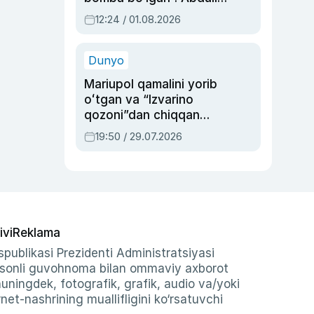
Oripovni siyosiy
12:24 / 01.08.2026
ayblovlardan asrab
qolgan voqea
Dunyo
Mariupol qamalini yorib
oʻtgan va “Izvarino
qozoni”dan chiqqan
qahramon — Ukraina
19:50 / 29.07.2026
armiyasi bosh
qoʻmondoni Drapatiy
haqida
ivi
Reklama
publikasi Prezidenti Administratsiyasi
-sonli guvohnoma bilan ommaviy axborot
shuningdek, fotografik, grafik, audio va/yoki
et-nashrining muallifligini ko‘rsatuvchi