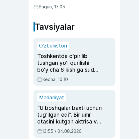
Bugun, 17:05
Tavsiyalar
O‘zbekiston
Toshkentda o‘pirilib
tushgan yo‘l qurilishi
bo‘yicha 6 kishiga sud
hukmi o‘qildi
Kecha, 10:10
Madaniyat
“U boshqalar baxti uchun
tug‘ilgan edi”. Bir umr
otasini kutgan aktrisa va
dublyaj ustasi Rimma
13:55 / 04.08.2026
Ahmedovaning