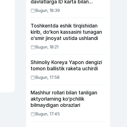
davlatlarga ID karta bilan
boriladi
Bugun, 18:39
Toshkentda eshik tirqishidan
kirib, do‘kon kassasini tunagan
o‘smir jinoyat ustida ushlandi
Bugun, 18:21
Shimoliy Koreya Yapon dengizi
tomon ballistik raketa uchirdi
Bugun, 17:58
Mashhur rollari bilan tanilgan
aktyorlarning ko‘pchilik
bilmaydigan obrazlari
Bugun, 17:45