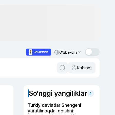
O‘zbekcha
Kabinet
So‘nggi yangiliklar
Turkiy davlatlar Shengeni
yaratilmoqda: qo‘shni