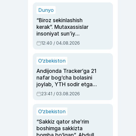
sinovlarga to‘la hayoti
Dunyo
“Biroz sekinlashish
kerak”. Mutaxassislar
insoniyat sun’iy
intellektni boshqara
12:40 / 04.08.2026
olmay qolishidan xavotir
bildirdi
O‘zbekiston
Andijonda Tracker’ga 21
nafar bog‘cha bolasini
joylab, YTH sodir etgan
ayolga sud hukmi o‘qildi
23:41 / 03.08.2026
O‘zbekiston
“Sakkiz qator she’rim
boshimga sakkizta
bomba bo‘lgan”. Abdulla