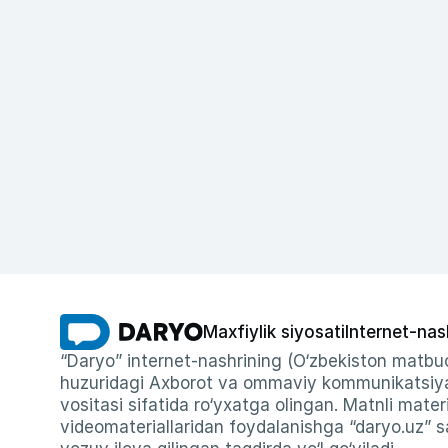
Maxfiylik siyosati
Internet-nas
“Daryo” internet-nashrining (O‘zbekiston matbuo
huzuridagi Axborot va ommaviy kommunikatsiyal
vositasi sifatida ro‘yxatga olingan. Matnli materi
videomateriallaridan foydalanishga “daryo.uz” sa