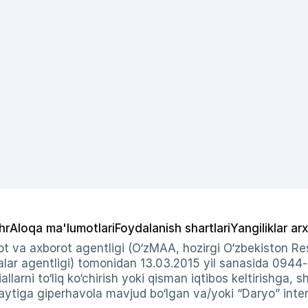
hr
Aloqa ma'lumotlari
Foydalanish shartlari
Yangiliklar arx
t va axborot agentligi (O‘zMAA, hozirgi O‘zbekiston Res
ar agentligi) tomonidan 13.03.2015 yil sanasida 0944
allarni to‘liq ko‘chirish yoki qisman iqtibos keltirishga, 
ytiga giperhavola mavjud bo‘lgan va/yoki “Daryo” intern