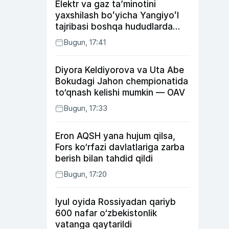
Elektr va gaz taʼminotini
yaxshilash boʻyicha Yangiyoʻl
tajribasi boshqa hududlarda
ham joriy etiladi
Bugun, 17:41
Diyora Keldiyorova va Uta Abe
Bokudagi Jahon chempionatida
to‘qnash kelishi mumkin — OAV
Bugun, 17:33
Eron AQSH yana hujum qilsa,
Fors ko‘rfazi davlatlariga zarba
berish bilan tahdid qildi
Bugun, 17:20
Iyul oyida Rossiyadan qariyb
600 nafar o‘zbekistonlik
vatanga qaytarildi