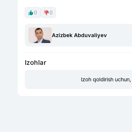
0
0
Azizbek Abduvaliyev
Izohlar
Izoh qoldirish uchun