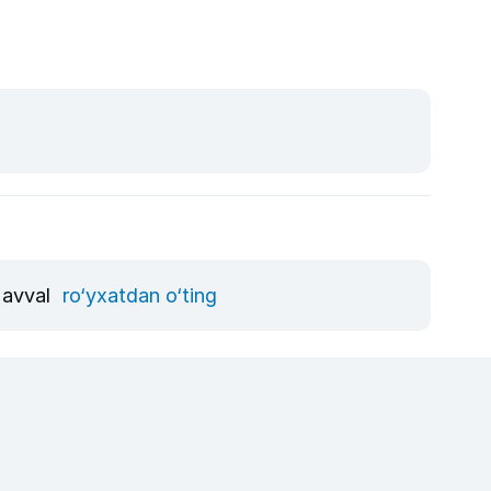
, avval
ro‘yxatdan o‘ting