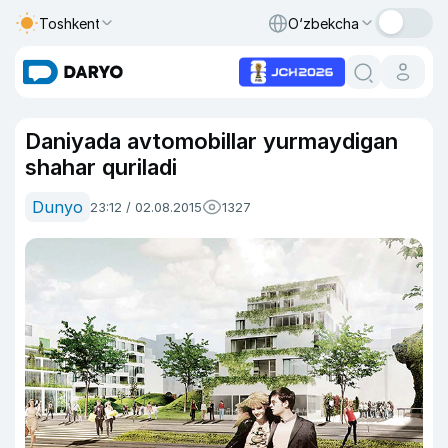
Toshkent
O‘zbekcha
Daniyada avtomobillar yurmaydigan
shahar quriladi
Dunyo
23:12 / 02.08.2015
1327