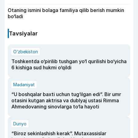
Otaning ismini bolaga familiya qilib berish mumkin
bo‘ladi
Tavsiyalar
O‘zbekiston
Toshkentda o‘pirilib tushgan yo‘l qurilishi bo‘yicha
6 kishiga sud hukmi o‘qildi
Madaniyat
“U boshqalar baxti uchun tug‘ilgan edi”. Bir umr
otasini kutgan aktrisa va dublyaj ustasi Rimma
Ahmedovaning sinovlarga to‘la hayoti
Dunyo
“Biroz sekinlashish kerak”. Mutaxassislar