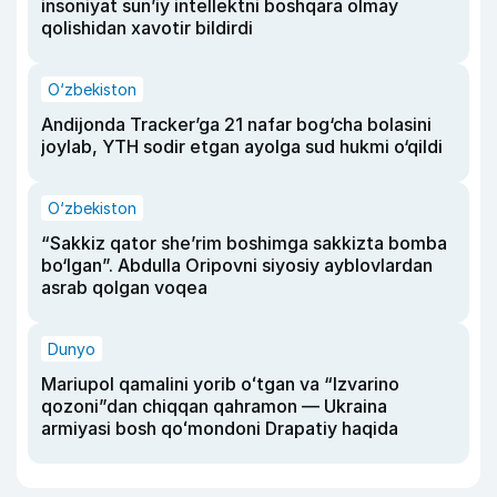
insoniyat sun’iy intellektni boshqara olmay
qolishidan xavotir bildirdi
O‘zbekiston
Andijonda Tracker’ga 21 nafar bog‘cha bolasini
joylab, YTH sodir etgan ayolga sud hukmi o‘qildi
O‘zbekiston
“Sakkiz qator she’rim boshimga sakkizta bomba
bo‘lgan”. Abdulla Oripovni siyosiy ayblovlardan
asrab qolgan voqea
Dunyo
Mariupol qamalini yorib oʻtgan va “Izvarino
qozoni”dan chiqqan qahramon — Ukraina
armiyasi bosh qoʻmondoni Drapatiy haqida