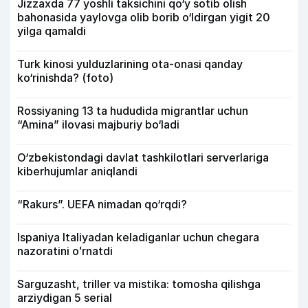
Jizzaxda 77 yoshli taksichini qo‘y sotib olish
bahonasida yaylovga olib borib o‘ldirgan yigit 20
yilga qamaldi
Turk kinosi yulduzlarining ota-onasi qanday
ko‘rinishda? (foto)
Rossiyaning 13 ta hududida migrantlar uchun
“Amina” ilovasi majburiy bo‘ladi
O‘zbekistondagi davlat tashkilotlari serverlariga
kiberhujumlar aniqlandi
“Rakurs”. UEFA nimadan qo‘rqdi?
Ispaniya Italiyadan keladiganlar uchun chegara
nazoratini oʻrnatdi
Sarguzasht, triller va mistika: tomosha qilishga
arziydigan 5 serial