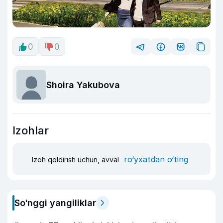
0
0
Shoira Yakubova
Izohlar
ro‘yxatdan o‘ting
Izoh qoldirish uchun, avval
So‘nggi yangiliklar