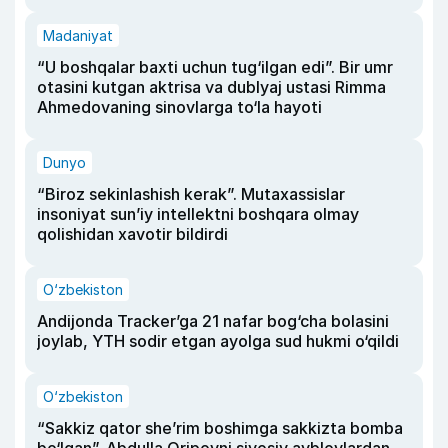
Madaniyat
“U boshqalar baxti uchun tug‘ilgan edi”. Bir umr
otasini kutgan aktrisa va dublyaj ustasi Rimma
Ahmedovaning sinovlarga to‘la hayoti
Dunyo
“Biroz sekinlashish kerak”. Mutaxassislar
insoniyat sun’iy intellektni boshqara olmay
qolishidan xavotir bildirdi
O‘zbekiston
Andijonda Tracker’ga 21 nafar bog‘cha bolasini
joylab, YTH sodir etgan ayolga sud hukmi o‘qildi
O‘zbekiston
“Sakkiz qator she’rim boshimga sakkizta bomba
bo‘lgan”. Abdulla Oripovni siyosiy ayblovlardan