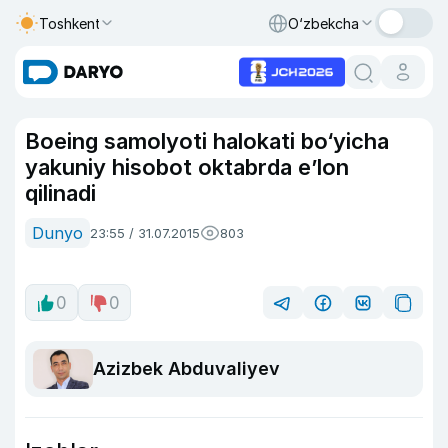
Toshkent
O‘zbekcha
Boeing samolyoti halokati bo‘yicha
yakuniy hisobot oktabrda e’lon
qilinadi
Dunyo
23:55 / 31.07.2015
803
0
0
Azizbek Abduvaliyev