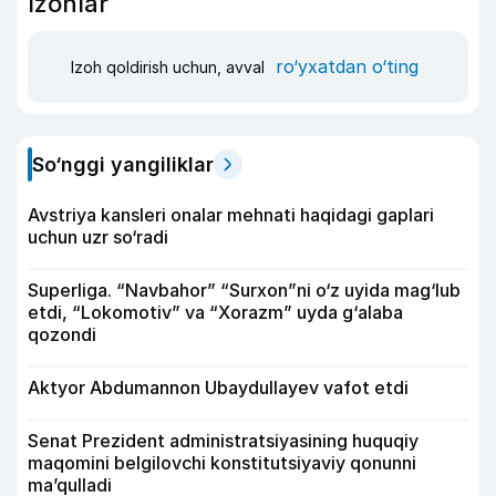
Izohlar
ro‘yxatdan o‘ting
Izoh qoldirish uchun, avval
So‘nggi yangiliklar
Avstriya kansleri onalar mehnati haqidagi gaplari
uchun uzr so‘radi
Superliga. “Navbahor” “Surxon”ni o‘z uyida mag‘lub
etdi, “Lokomotiv” va “Xorazm” uyda g‘alaba
qozondi
Aktyor Abdu­mannon Ubaydullayev vafot etdi
Senat Prezident administratsiyasining huquqiy
maqomini belgilovchi konstitutsiyaviy qonunni
ma’qulladi