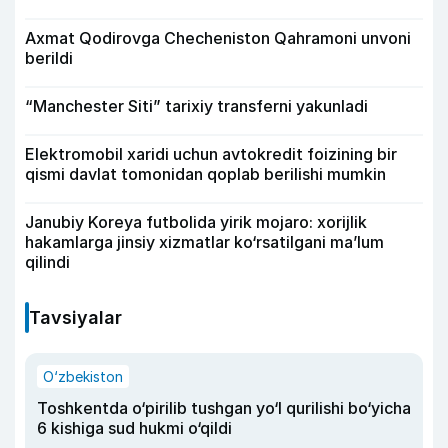
Axmat Qodirovga Checheniston Qahramoni unvoni
berildi
“Manchester Siti” tarixiy transferni yakunladi
Elektromobil xaridi uchun avtokredit foizining bir
qismi davlat tomonidan qoplab berilishi mumkin
Janubiy Koreya futbolida yirik mojaro: xorijlik
hakamlarga jinsiy xizmatlar ko‘rsatilgani ma’lum
qilindi
Tavsiyalar
O‘zbekiston
Toshkentda o‘pirilib tushgan yo‘l qurilishi bo‘yicha
6 kishiga sud hukmi o‘qildi