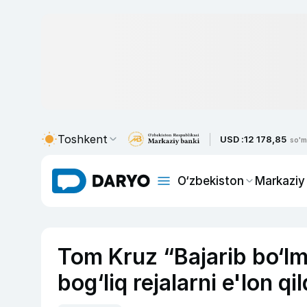
Toshkent
USD :
12 178,85
so'm
O‘zbekiston
Markaziy
Tom Kruz “Bajarib bo‘lm
bog‘liq rejalarni e'lon qil