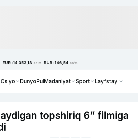
EUR :
RUB :
14 053,18
146,54
so'm
so'm
 Osiyo
Dunyo
Pul
Madaniyat
Sport
Layfstayl
aydigan topshiriq 6” filmiga
di