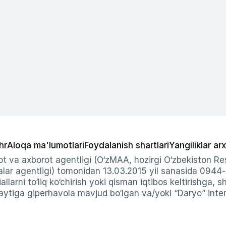
hr
Aloqa ma'lumotlari
Foydalanish shartlari
Yangiliklar arx
t va axborot agentligi (O‘zMAA, hozirgi O‘zbekiston Res
ar agentligi) tomonidan 13.03.2015 yil sanasida 0944
allarni to‘liq ko‘chirish yoki qisman iqtibos keltirishga, 
ytiga giperhavola mavjud bo‘lgan va/yoki “Daryo” intern