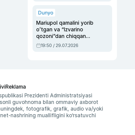
qolgan voqea
Dunyo
Mariupol qamalini yorib
oʻtgan va “Izvarino
qozoni”dan chiqqan
qahramon — Ukraina
19:50 / 29.07.2026
armiyasi bosh
qoʻmondoni Drapatiy
haqida
ivi
Reklama
publikasi Prezidenti Administratsiyasi
-sonli guvohnoma bilan ommaviy axborot
shuningdek, fotografik, grafik, audio va/yoki
et-nashrining muallifligini ko‘rsatuvchi