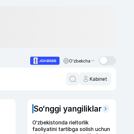
O‘zbekcha
Kabinet
So‘nggi yangiliklar
O‘zbekistonda rieltorlik
faoliyatini tartibga solish uchun