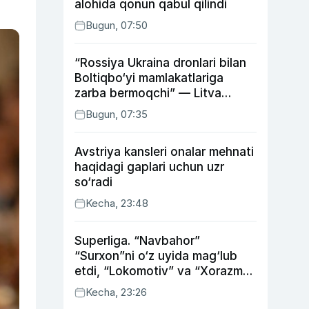
alohida qonun qabul qilindi
Bugun, 07:50
“Rossiya Ukraina dronlari bilan
Boltiqbo‘yi mamlakatlariga
zarba bermoqchi” — Litva
mudofaa vaziri
Bugun, 07:35
Avstriya kansleri onalar mehnati
haqidagi gaplari uchun uzr
so‘radi
Kecha, 23:48
Superliga. “Navbahor”
“Surxon”ni o‘z uyida mag‘lub
etdi, “Lokomotiv” va “Xorazm”
uyda g‘alaba qozondi
Kecha, 23:26