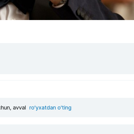
uchun, avval
ro‘yxatdan o‘ting