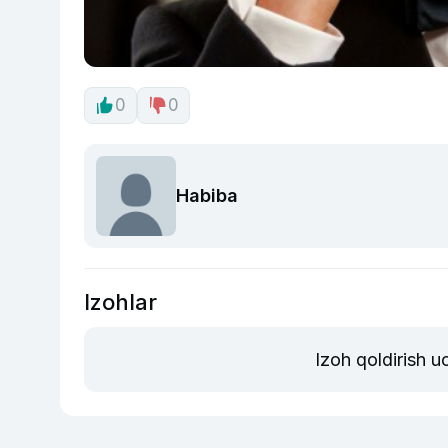
0
0
Habiba
Izohlar
Izoh qoldirish 