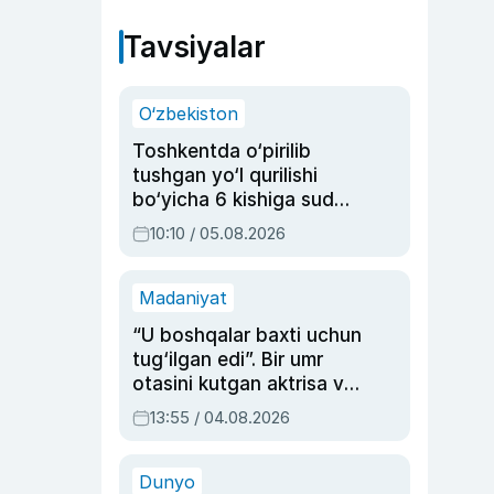
Tavsiyalar
O‘zbekiston
Toshkentda o‘pirilib
tushgan yo‘l qurilishi
bo‘yicha 6 kishiga sud
hukmi o‘qildi
10:10 / 05.08.2026
Madaniyat
“U boshqalar baxti uchun
tug‘ilgan edi”. Bir umr
otasini kutgan aktrisa va
dublyaj ustasi Rimma
13:55 / 04.08.2026
Ahmedovaning
sinovlarga to‘la hayoti
Dunyo