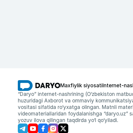
Maxfiylik siyosati
Internet-nas
“Daryo” internet-nashrining (O‘zbekiston matbuo
huzuridagi Axborot va ommaviy kommunikatsiyal
vositasi sifatida ro‘yxatga olingan. Matnli materi
videomateriallaridan foydalanishga “daryo.uz” sa
yozuv ilova qilingan taqdirda yo‘l qo‘yiladi.