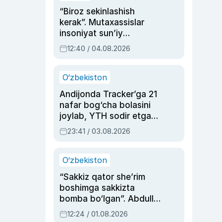
“Biroz sekinlashish
kerak”. Mutaxassislar
insoniyat sun’iy
intellektni boshqara
12:40 / 04.08.2026
olmay qolishidan xavotir
bildirdi
O‘zbekiston
Andijonda Tracker’ga 21
nafar bog‘cha bolasini
joylab, YTH sodir etgan
ayolga sud hukmi o‘qildi
23:41 / 03.08.2026
O‘zbekiston
“Sakkiz qator she’rim
boshimga sakkizta
bomba bo‘lgan”. Abdulla
Oripovni siyosiy
12:24 / 01.08.2026
ayblovlardan asrab