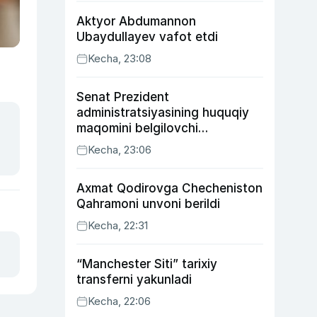
Aktyor Abdu­mannon
Ubaydullayev vafot etdi
Kecha, 23:08
Senat Prezident
administratsiyasining huquqiy
maqomini belgilovchi
konstitutsiyaviy qonunni
Kecha, 23:06
ma’qulladi
Axmat Qodirovga Checheniston
Qahramoni unvoni berildi
Kecha, 22:31
“Manchester Siti” tarixiy
transferni yakunladi
Kecha, 22:06