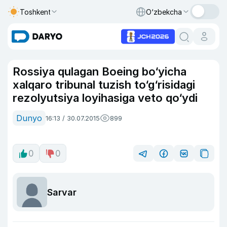
Toshkent
O‘zbekcha
Rossiya qulagan Boeing bo‘yicha
xalqaro tribunal tuzish to‘g‘risidagi
rezolyutsiya loyihasiga veto qo‘ydi
Dunyo
16:13 / 30.07.2015
899
0
0
Sarvar