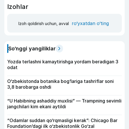
Izohlar
ro‘yxatdan o‘ting
Izoh qoldirish uchun, avval
So‘nggi yangiliklar
Yozda terlashni kamaytirishga yordam beradigan 3
odat
O‘zbekistonda botanika bog‘lariga tashriflar soni
3,8 barobarga oshdi
“U Habibning ashaddiy muxlisi” — Trampning sevimli
jangchilari kim ekani aytildi
“Odamlar suddan qo‘rqmasligi kerak”: Chicago Bar
Foundation’dagi ilk o‘zbekistonlik Go‘zal