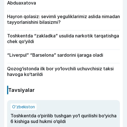
Abduaxatova
Hayron qolasiz: sevimli yeguliklarimiz aslida nimadan
tayyorlanishini bilasizmi?
Toshkentda “zakladka” usulida narkotik tarqatishga
chek qo‘yildi
“Liverpul” “Barselona” sardorini ijaraga oladi
Qozog‘istonda ilk bor yo‘lovchili uchuvchisiz taksi
havoga ko‘tarildi
Tavsiyalar
O‘zbekiston
Toshkentda o‘pirilib tushgan yo‘l qurilishi bo‘yicha
6 kishiga sud hukmi o‘qildi