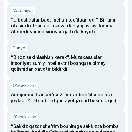
Madaniyat
“U boshqalar baxti uchun tug‘ilgan edi”. Bir umr
otasini kutgan aktrisa va dublyaj ustasi Rimma
Ahmedovaning sinovlarga to‘la hayoti
Dunyo
“Biroz sekinlashish kerak”. Mutaxassislar
insoniyat sun’iy intellektni boshqara olmay
qolishidan xavotir bildirdi
O‘zbekiston
Andijonda Tracker’ga 21 nafar bog‘cha bolasini
joylab, YTH sodir etgan ayolga sud hukmi o‘qildi
O‘zbekiston
“Sakkiz qator she’rim boshimga sakkizta bomba