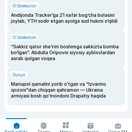
O‘zbekiston
Andijonda Tracker’ga 21 nafar bog‘cha bolasini
joylab, YTH sodir etgan ayolga sud hukmi o‘qildi
O‘zbekiston
“Sakkiz qator she’rim boshimga sakkizta bomba
bo‘lgan”. Abdulla Oripovni siyosiy ayblovlardan
asrab qolgan voqea
Dunyo
Mariupol qamalini yorib oʻtgan va “Izvarino
qozoni”dan chiqqan qahramon — Ukraina
armiyasi bosh qoʻmondoni Drapatiy haqida
Bosh sahifa
Tasma
Menyu
Videolar
Daryo FM