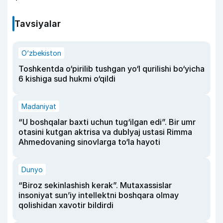
Tavsiyalar
O‘zbekiston
Toshkentda o‘pirilib tushgan yo‘l qurilishi bo‘yicha
6 kishiga sud hukmi o‘qildi
Madaniyat
“U boshqalar baxti uchun tug‘ilgan edi”. Bir umr
otasini kutgan aktrisa va dublyaj ustasi Rimma
Ahmedovaning sinovlarga to‘la hayoti
Dunyo
“Biroz sekinlashish kerak”. Mutaxassislar
insoniyat sun’iy intellektni boshqara olmay
qolishidan xavotir bildirdi