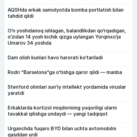
AQSHda erkak samolyotda bomba portlatish bilan
tahdid qildi
O‘n yoshidanoq ishlagan, balandlikdan qo‘rqadigan,
o‘zidan 14 yosh kichik qizga uylangan Yorqinxo‘ja
Umarov 34 yoshda
Dam olish kunlari havo harorati ko‘tariladi
Rodri “Barselona”ga o‘tishga qaror qildi — manba
Stenford olimlari sun’iy intellekt yordamida viruslar
yaratdi
Erkaklarda kortizol miqdorining yuqoriligi ularni
tavakkal qilishga undaydi — yangi tadqiqot
Urganchda fuqaro BYD bilan uchta avtomobilni
qasddan urdi