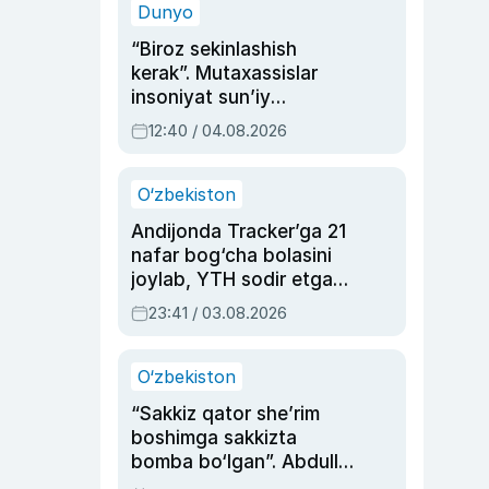
Dunyo
“Biroz sekinlashish
kerak”. Mutaxassislar
insoniyat sun’iy
intellektni boshqara
12:40 / 04.08.2026
olmay qolishidan xavotir
bildirdi
O‘zbekiston
Andijonda Tracker’ga 21
nafar bog‘cha bolasini
joylab, YTH sodir etgan
ayolga sud hukmi o‘qildi
23:41 / 03.08.2026
O‘zbekiston
“Sakkiz qator she’rim
boshimga sakkizta
bomba bo‘lgan”. Abdulla
Oripovni siyosiy