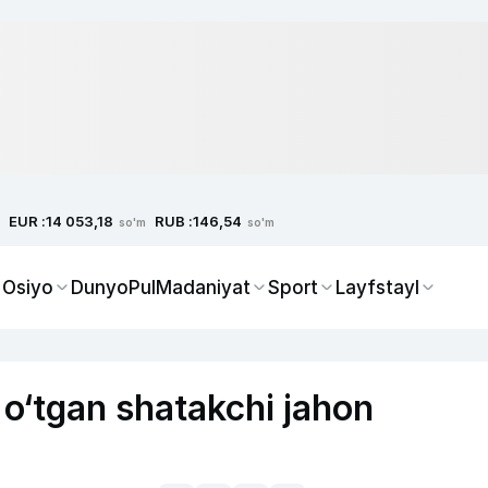
EUR :
RUB :
14 053,18
146,54
so'm
so'm
 Osiyo
Dunyo
Pul
Madaniyat
Sport
Layfstayl
o‘tgan shatakchi jahon