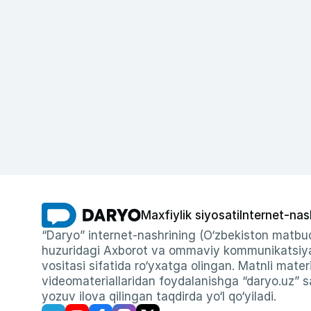
Maxfiylik siyosati
Internet-nas
“Daryo” internet-nashrining (O‘zbekiston matbuo
huzuridagi Axborot va ommaviy kommunikatsiyal
vositasi sifatida ro‘yxatga olingan. Matnli materi
videomateriallaridan foydalanishga “daryo.uz” sa
yozuv ilova qilingan taqdirda yo‘l qo‘yiladi.