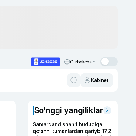
O‘zbekcha
Kabinet
So‘nggi yangiliklar
Samarqand shahri hududiga
qo‘shni tumanlardan qariyb 17,2