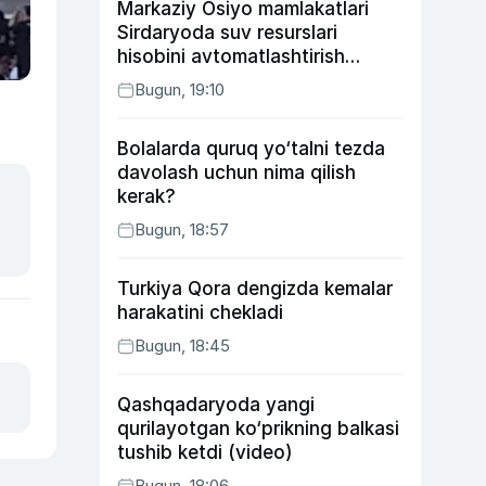
Markaziy Osiyo mamlakatlari
Sirdaryoda suv resurslari
hisobini avtomatlashtirish
rejasini ishlab chiqishni
Bugun, 19:10
ma’qulladi
Bolalarda quruq yo‘talni tezda
davolash uchun nima qilish
kerak?
Bugun, 18:57
Turkiya Qora dengizda kemalar
harakatini chekladi
Bugun, 18:45
Qashqadaryoda yangi
qurilayotgan ko‘prikning balkasi
tushib ketdi (video)
Bugun, 18:06