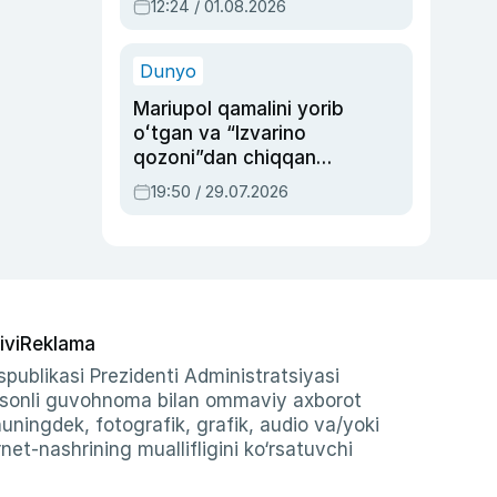
12:24 / 01.08.2026
ayblovlardan asrab
qolgan voqea
Dunyo
Mariupol qamalini yorib
oʻtgan va “Izvarino
qozoni”dan chiqqan
qahramon — Ukraina
19:50 / 29.07.2026
armiyasi bosh
qoʻmondoni Drapatiy
haqida
ivi
Reklama
publikasi Prezidenti Administratsiyasi
-sonli guvohnoma bilan ommaviy axborot
shuningdek, fotografik, grafik, audio va/yoki
et-nashrining muallifligini ko‘rsatuvchi