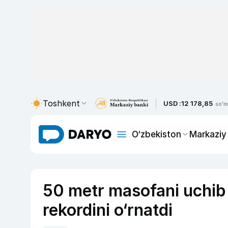
Toshkent
USD :
12 178,85
so'm
O‘zbekiston
Markaziy
50 metr masofani uchib 
rekordini o‘rnatdi