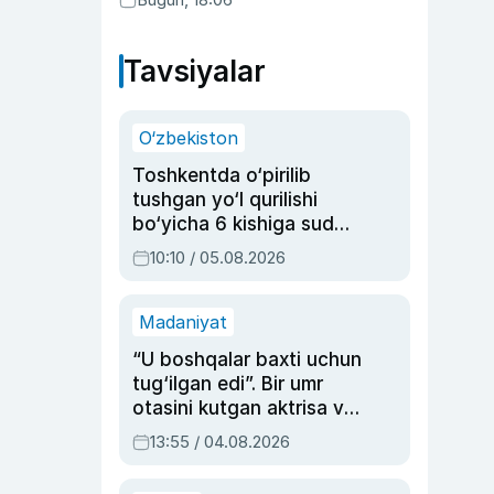
Tavsiyalar
O‘zbekiston
Toshkentda o‘pirilib
tushgan yo‘l qurilishi
bo‘yicha 6 kishiga sud
hukmi o‘qildi
10:10 / 05.08.2026
Madaniyat
“U boshqalar baxti uchun
tug‘ilgan edi”. Bir umr
otasini kutgan aktrisa va
dublyaj ustasi Rimma
13:55 / 04.08.2026
Ahmedovaning
sinovlarga to‘la hayoti