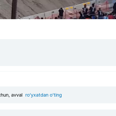
uchun, avval
ro‘yxatdan o‘ting