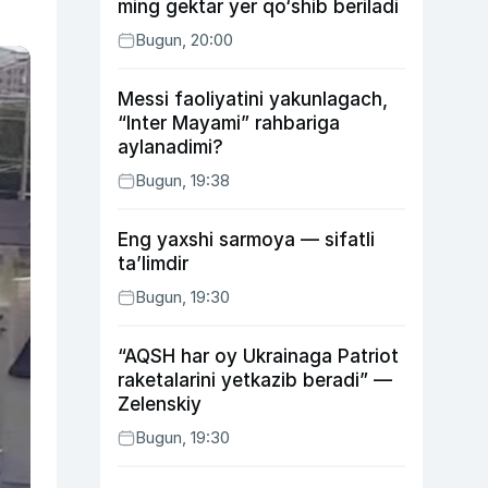
ming gektar yer qo‘shib beriladi
Bugun, 20:00
Messi faoliyatini yakunlagach,
“Inter Mayami” rahbariga
aylanadimi?
Bugun, 19:38
Eng yaxshi sarmoya — sifatli
ta’limdir
Bugun, 19:30
“AQSH har oy Ukrainaga Patriot
raketalarini yetkazib beradi” —
Zelenskiy
Bugun, 19:30