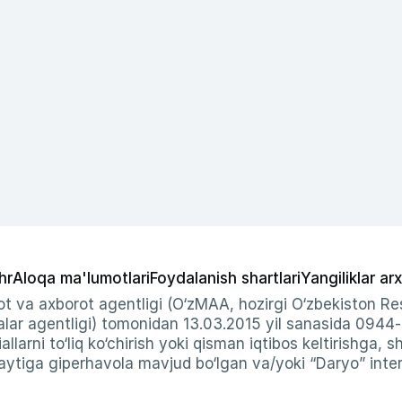
hr
Aloqa ma'lumotlari
Foydalanish shartlari
Yangiliklar arx
t va axborot agentligi (O‘zMAA, hozirgi O‘zbekiston Res
ar agentligi) tomonidan 13.03.2015 yil sanasida 0944
allarni to‘liq ko‘chirish yoki qisman iqtibos keltirishga, 
ytiga giperhavola mavjud bo‘lgan va/yoki “Daryo” intern