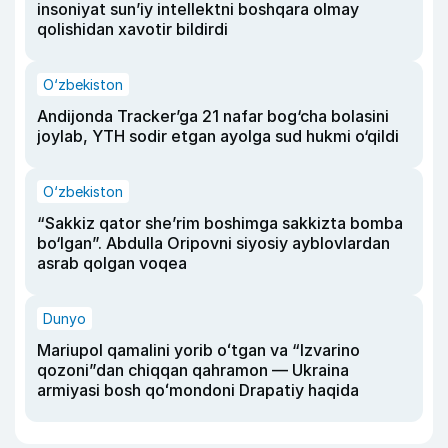
insoniyat sun’iy intellektni boshqara olmay
qolishidan xavotir bildirdi
O‘zbekiston
Andijonda Tracker’ga 21 nafar bog‘cha bolasini
joylab, YTH sodir etgan ayolga sud hukmi o‘qildi
O‘zbekiston
“Sakkiz qator she’rim boshimga sakkizta bomba
bo‘lgan”. Abdulla Oripovni siyosiy ayblovlardan
asrab qolgan voqea
Dunyo
Mariupol qamalini yorib oʻtgan va “Izvarino
qozoni”dan chiqqan qahramon — Ukraina
armiyasi bosh qoʻmondoni Drapatiy haqida