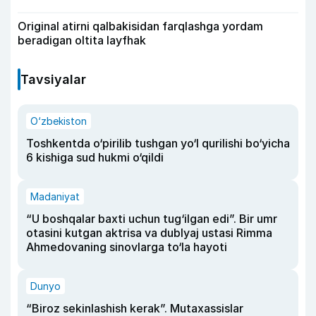
Original atirni qalbakisidan farqlashga yordam
beradigan oltita layfhak
Tavsiyalar
O‘zbekiston
Toshkentda o‘pirilib tushgan yo‘l qurilishi bo‘yicha
6 kishiga sud hukmi o‘qildi
Madaniyat
“U boshqalar baxti uchun tug‘ilgan edi”. Bir umr
otasini kutgan aktrisa va dublyaj ustasi Rimma
Ahmedovaning sinovlarga to‘la hayoti
Dunyo
“Biroz sekinlashish kerak”. Mutaxassislar