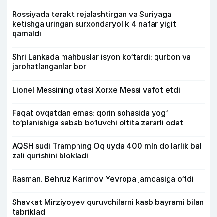
Rossiyada terakt rejalashtirgan va Suriyaga
ketishga uringan surxondaryolik 4 nafar yigit
qamaldi
Shri Lankada mahbuslar isyon ko‘tardi: qurbon va
jarohatlanganlar bor
Lionel Messining otasi Xorxe Messi vafot etdi
Faqat ovqatdan emas: qorin sohasida yog‘
to‘planishiga sabab bo‘luvchi oltita zararli odat
AQSH sudi Trampning Oq uyda 400 mln dollarlik bal
zali qurishini blokladi
Rasman. Behruz Karimov Yevropa jamoasiga o‘tdi
Shavkat Mirziyoyev quruvchilarni kasb bayrami bilan
tabrikladi