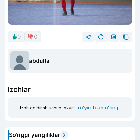
0
0
abdulla
Izohlar
ro‘yxatdan o‘ting
Izoh qoldirish uchun, avval
So‘nggi yangiliklar