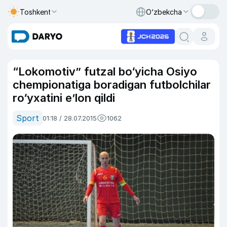
Toshkent
O‘zbekcha
“Lokomotiv” futzal bo‘yicha Osiyo
chempionatiga boradigan futbolchilar
ro‘yxatini e’lon qildi
Sport
01:18 / 28.07.2015
1062