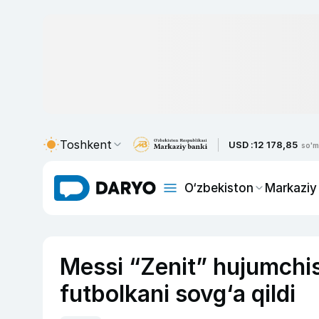
Toshkent
USD :
12 178,85
so'm
O‘zbekiston
Markaziy
Messi “Zenit” hujumchisi
futbolkani sovg‘a qildi