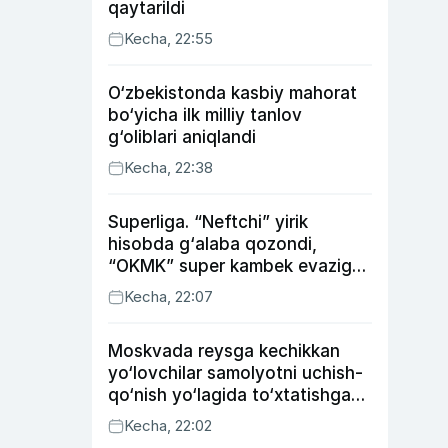
qaytarildi
Kecha, 22:55
O‘zbekistonda kasbiy mahorat
bo‘yicha ilk milliy tanlov
g‘oliblari aniqlandi
Kecha, 22:38
Superliga. “Neftchi” yirik
hisobda g‘alaba qozondi,
“OKMK” super kambek evaziga
“Bunyodkor”dan ustun keldi,
Kecha, 22:07
“Nasaf” durang qayd etdi
Moskvada reysga kechikkan
yo‘lovchilar samolyotni uchish-
qo‘nish yo‘lagida to‘xtatishga
urindi (video)
Kecha, 22:02