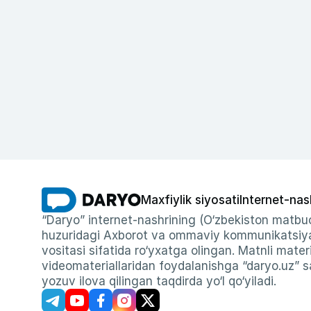
Maxfiylik siyosati
Internet-nas
“Daryo” internet-nashrining (O‘zbekiston matbuo
huzuridagi Axborot va ommaviy kommunikatsiyal
vositasi sifatida ro‘yxatga olingan. Matnli materi
videomateriallaridan foydalanishga “daryo.uz” sa
yozuv ilova qilingan taqdirda yo‘l qo‘yiladi.