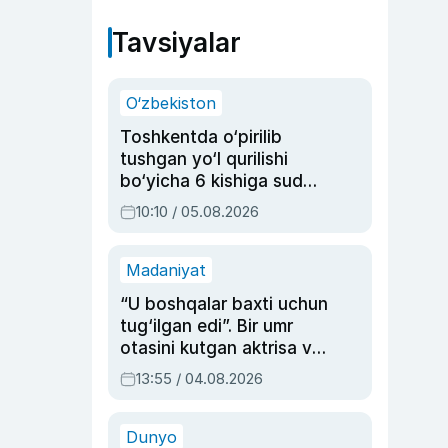
Tavsiyalar
O‘zbekiston
Toshkentda o‘pirilib
tushgan yo‘l qurilishi
bo‘yicha 6 kishiga sud
hukmi o‘qildi
10:10 / 05.08.2026
Madaniyat
“U boshqalar baxti uchun
tug‘ilgan edi”. Bir umr
otasini kutgan aktrisa va
dublyaj ustasi Rimma
13:55 / 04.08.2026
Ahmedovaning
sinovlarga to‘la hayoti
Dunyo