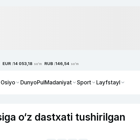
EUR :
RUB :
14 053,18
146,54
so'm
so'm
 Osiyo
Dunyo
Pul
Madaniyat
Sport
Layfstayl
ga o‘z dastxati tushirilgan