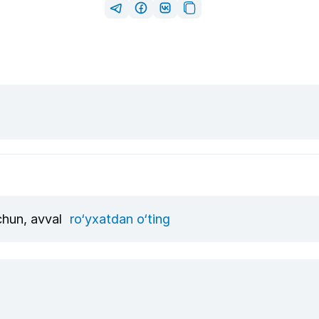
uchun, avval
ro‘yxatdan o‘ting