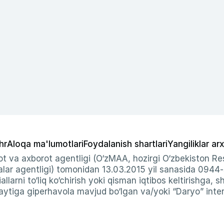
hr
Aloqa ma'lumotlari
Foydalanish shartlari
Yangiliklar arx
t va axborot agentligi (O‘zMAA, hozirgi O‘zbekiston Res
ar agentligi) tomonidan 13.03.2015 yil sanasida 0944
allarni to‘liq ko‘chirish yoki qisman iqtibos keltirishga, 
ytiga giperhavola mavjud bo‘lgan va/yoki “Daryo” intern