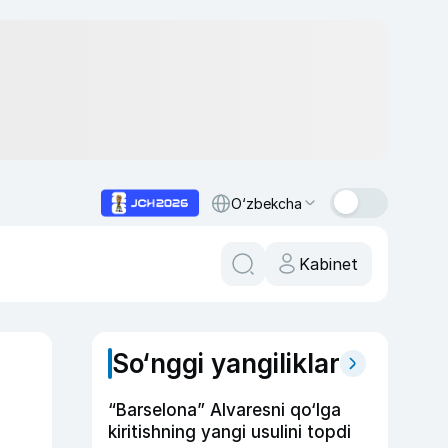
O‘zbekcha
Kabinet
So‘nggi yangiliklar
“Barselona” Alvaresni qo‘lga
kiritishning yangi usulini topdi