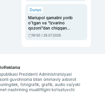
qolgan voqea
Dunyo
Mariupol qamalini yorib
oʻtgan va “Izvarino
qozoni”dan chiqqan
qahramon — Ukraina
19:50 / 29.07.2026
armiyasi bosh
qoʻmondoni Drapatiy
haqida
ivi
Reklama
publikasi Prezidenti Administratsiyasi
-sonli guvohnoma bilan ommaviy axborot
shuningdek, fotografik, grafik, audio va/yoki
et-nashrining muallifligini ko‘rsatuvchi