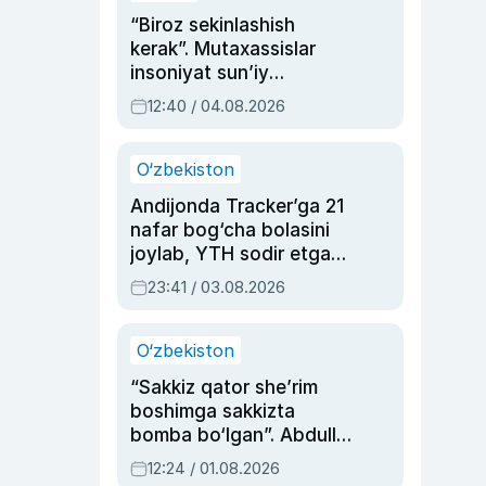
“Biroz sekinlashish
kerak”. Mutaxassislar
insoniyat sun’iy
intellektni boshqara
12:40 / 04.08.2026
olmay qolishidan xavotir
bildirdi
O‘zbekiston
Andijonda Tracker’ga 21
nafar bog‘cha bolasini
joylab, YTH sodir etgan
ayolga sud hukmi o‘qildi
23:41 / 03.08.2026
O‘zbekiston
“Sakkiz qator she’rim
boshimga sakkizta
bomba bo‘lgan”. Abdulla
Oripovni siyosiy
12:24 / 01.08.2026
ayblovlardan asrab