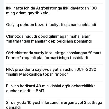
Ikki hafta ichida Afg‘onistonga ikki davlatdan 100
ming odam qaytib keldi
Qo‘yliq dehqon bozori faoliyati qisman cheklandi
Chinozda hududi obod qilinmagan mahallalarni
“sharmandali mahalla” deb belgilash boshlandi
O‘zbekistonda sun‘iy intellektga asoslangan “Smart
Fermer” raqamli platformasi ishga tushiriladi
FIFA prezidenti saylovda yutish uchun JCH-2030
finalini Marokashga topshirmoqchi
El Nino hodisasi 49 mln kishini og‘ir ocharchilikka
duchor qiladi — BMT
Sirdaryoda 10 yoshli farzandini urgan ayol 3 sutkaga
qamaldi