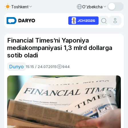
Toshkent
O‘zbekcha
Financial Times’ni Yaponiya
mediakompaniyasi 1,3 mlrd dollarga
sotib oladi
Dunyo
15:15 / 24.07.2015
944