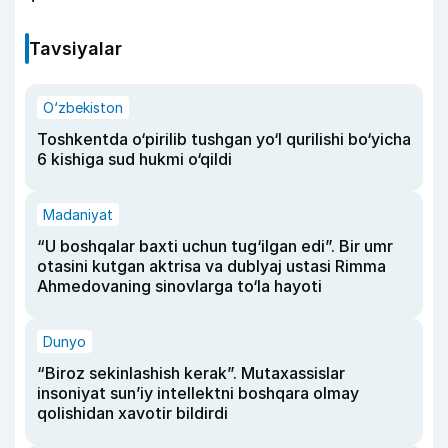
Tavsiyalar
O‘zbekiston
Toshkentda o‘pirilib tushgan yo‘l qurilishi bo‘yicha
6 kishiga sud hukmi o‘qildi
Madaniyat
“U boshqalar baxti uchun tug‘ilgan edi”. Bir umr
otasini kutgan aktrisa va dublyaj ustasi Rimma
Ahmedovaning sinovlarga to‘la hayoti
Dunyo
“Biroz sekinlashish kerak”. Mutaxassislar
insoniyat sun’iy intellektni boshqara olmay
qolishidan xavotir bildirdi