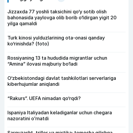
Jizzaxda 77 yoshli taksichini qo‘y sotib olish
bahonasida yaylovga olib borib o‘ldirgan yigit 20
yilga qamaldi
Turk kinosi yulduzlarining ota-onasi qanday
ko‘rinishda? (foto)
Rossiyaning 13 ta hududida migrantlar uchun
“Amina” ilovasi majburiy bo‘ladi
O‘zbekistondagi davlat tashkilotlari serverlariga
kiberhujumlar aniqlandi
“Rakurs”. UEFA nimadan qo‘rqdi?
Ispaniya Italiyadan keladiganlar uchun chegara
nazoratini oʻrnatdi
Sarguzasht, triller va mistika: tomosha qilishga