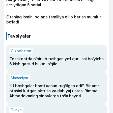
arziydigan 5 serial
Otaning ismini bolaga familiya qilib berish mumkin
bo‘ladi
Tavsiyalar
O‘zbekiston
Toshkentda o‘pirilib tushgan yo‘l qurilishi bo‘yicha
6 kishiga sud hukmi o‘qildi
Madaniyat
“U boshqalar baxti uchun tug‘ilgan edi”. Bir umr
otasini kutgan aktrisa va dublyaj ustasi Rimma
Ahmedovaning sinovlarga to‘la hayoti
Dunyo