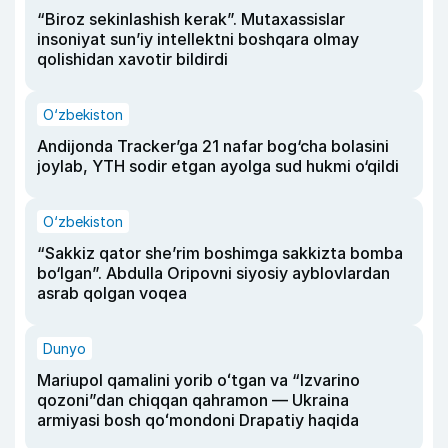
“Biroz sekinlashish kerak”. Mutaxassislar
insoniyat sun’iy intellektni boshqara olmay
qolishidan xavotir bildirdi
O‘zbekiston
Andijonda Tracker’ga 21 nafar bog‘cha bolasini
joylab, YTH sodir etgan ayolga sud hukmi o‘qildi
O‘zbekiston
“Sakkiz qator she’rim boshimga sakkizta bomba
bo‘lgan”. Abdulla Oripovni siyosiy ayblovlardan
asrab qolgan voqea
Dunyo
Mariupol qamalini yorib oʻtgan va “Izvarino
qozoni”dan chiqqan qahramon — Ukraina
armiyasi bosh qoʻmondoni Drapatiy haqida