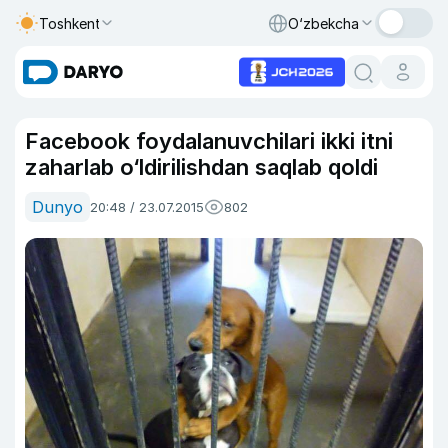
Toshkent
O‘zbekcha
Facebook foydalanuvchilari ikki itni
zaharlab o‘ldirilishdan saqlab qoldi
Dunyo
20:48 / 23.07.2015
802