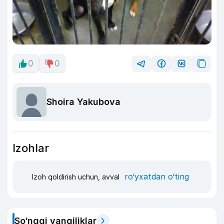
0
0
Shoira Yakubova
Izohlar
ro‘yxatdan o‘ting
Izoh qoldirish uchun, avval
So‘nggi yangiliklar