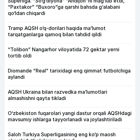
Superliga. “So‘g‘diyona” “Andijon”ni mag‘lub etdi,
“Paxtakor” “Buxoro”ga qarshi bahsda g‘alabani
qo‘ldan chiqardi
Tramp AQSH o‘q-dorilari haqida ma’lumot
tarqatganlarga qamoq bilan tahdid qildi
“Tolibon” Nangarhor viloyatida 72 gektar yerni
tortib oldi
Diomande “Real” tarixidagi eng qimmat futbolchiga
aylandi
AQSH Ukraina bilan razvedka ma’lumotlari
almashishni qayta tikladi
O‘zbekiston fuqarolari yangi dastur orqali AQSHdagi
mavsumiy ishlarga tayyorlanadi va joylashtiriladi
Saloh Turkiya Superligasining eng ko‘p maosh