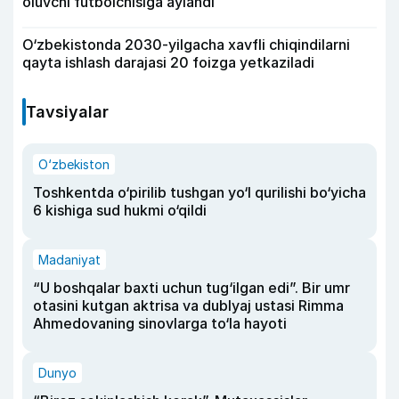
oluvchi futbolchisiga aylandi
O‘zbekistonda 2030-yilgacha xavfli chiqindilarni
qayta ishlash darajasi 20 foizga yetkaziladi
Tavsiyalar
O‘zbekiston
Toshkentda o‘pirilib tushgan yo‘l qurilishi bo‘yicha
6 kishiga sud hukmi o‘qildi
Madaniyat
“U boshqalar baxti uchun tug‘ilgan edi”. Bir umr
otasini kutgan aktrisa va dublyaj ustasi Rimma
Ahmedovaning sinovlarga to‘la hayoti
Dunyo