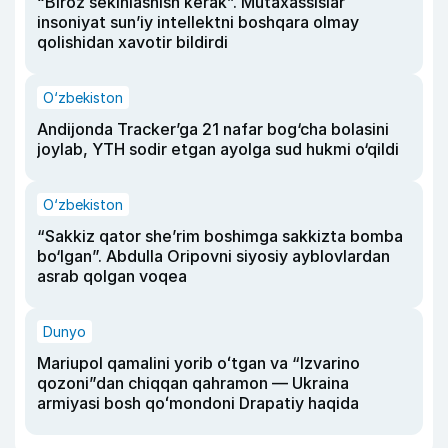
“Biroz sekinlashish kerak”. Mutaxassislar
insoniyat sun’iy intellektni boshqara olmay
qolishidan xavotir bildirdi
O‘zbekiston
Andijonda Tracker’ga 21 nafar bog‘cha bolasini
joylab, YTH sodir etgan ayolga sud hukmi o‘qildi
O‘zbekiston
“Sakkiz qator she’rim boshimga sakkizta bomba
bo‘lgan”. Abdulla Oripovni siyosiy ayblovlardan
asrab qolgan voqea
Dunyo
Mariupol qamalini yorib oʻtgan va “Izvarino
qozoni”dan chiqqan qahramon — Ukraina
armiyasi bosh qoʻmondoni Drapatiy haqida