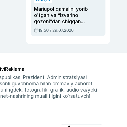
Mariupol qamalini yorib
oʻtgan va “Izvarino
qozoni”dan chiqqan
qahramon — Ukraina
19:50 / 29.07.2026
armiyasi bosh
qoʻmondoni Drapatiy
haqida
ivi
Reklama
publikasi Prezidenti Administratsiyasi
-sonli guvohnoma bilan ommaviy axborot
shuningdek, fotografik, grafik, audio va/yoki
et-nashrining muallifligini ko‘rsatuvchi