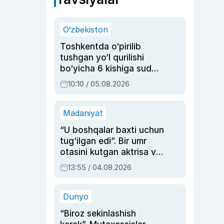
O‘zbekiston
Toshkentda o‘pirilib
tushgan yo‘l qurilishi
bo‘yicha 6 kishiga sud
hukmi o‘qildi
10:10 / 05.08.2026
Madaniyat
“U boshqalar baxti uchun
tug‘ilgan edi”. Bir umr
otasini kutgan aktrisa va
dublyaj ustasi Rimma
13:55 / 04.08.2026
Ahmedovaning
sinovlarga to‘la hayoti
Dunyo
“Biroz sekinlashish