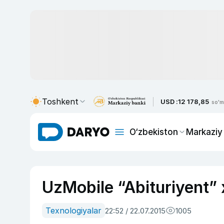
Toshkent
USD :
12 178,85
so'm
O‘zbekiston
Markaziy
UzMobile “Abituriyent” x
Texnologiyalar
22:52 / 22.07.2015
1005