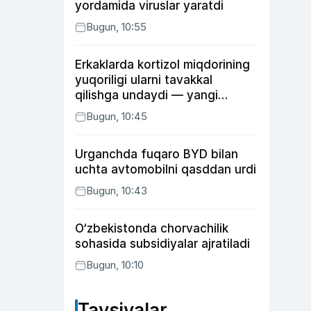
yordamida viruslar yaratdi
Bugun, 10:55
Erkaklarda kortizol miqdorining
yuqoriligi ularni tavakkal
qilishga undaydi — yangi
tadqiqot
Bugun, 10:45
Urganchda fuqaro BYD bilan
uchta avtomobilni qasddan urdi
Bugun, 10:43
O‘zbekistonda chorvachilik
sohasida subsidiyalar ajratiladi
Bugun, 10:10
Tavsiyalar