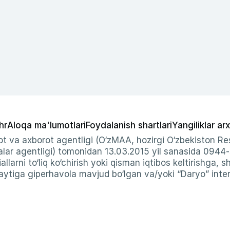
hr
Aloqa ma'lumotlari
Foydalanish shartlari
Yangiliklar arx
t va axborot agentligi (O‘zMAA, hozirgi O‘zbekiston Res
ar agentligi) tomonidan 13.03.2015 yil sanasida 0944
allarni to‘liq ko‘chirish yoki qisman iqtibos keltirishga, 
ytiga giperhavola mavjud bo‘lgan va/yoki “Daryo” intern