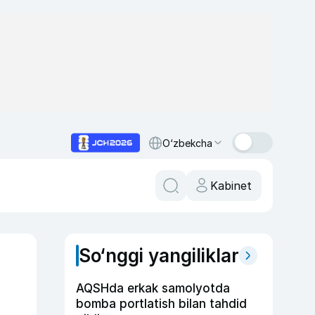
O‘zbekcha
Kabinet
So‘nggi yangiliklar
AQSHda erkak samolyotda
bomba portlatish bilan tahdid