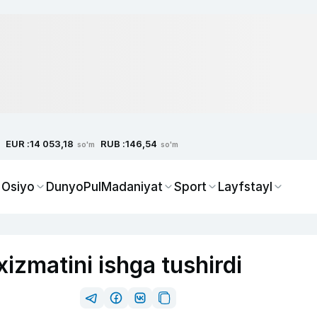
EUR :
RUB :
14 053,18
146,54
so'm
so'm
 Osiyo
Dunyo
Pul
Madaniyat
Sport
Layfstayl
izmatini ishga tushirdi