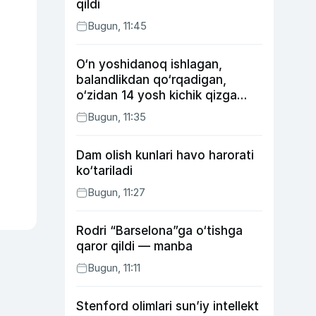
qildi
Bugun, 11:45
O‘n yoshidanoq ishlagan,
balandlikdan qo‘rqadigan,
o‘zidan 14 yosh kichik qizga
uylangan Yorqinxo‘ja Umarov
Bugun, 11:35
34 yoshda
Dam olish kunlari havo harorati
ko‘tariladi
Bugun, 11:27
Rodri “Barselona”ga o‘tishga
qaror qildi — manba
Bugun, 11:11
Stenford olimlari sun’iy intellekt