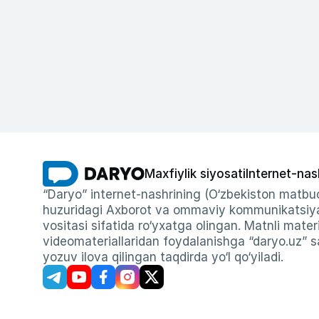
Maxfiylik siyosati
Internet-nas
“Daryo” internet-nashrining (O‘zbekiston matbuo
huzuridagi Axborot va ommaviy kommunikatsiyal
vositasi sifatida ro‘yxatga olingan. Matnli materi
videomateriallaridan foydalanishga “daryo.uz” sa
yozuv ilova qilingan taqdirda yo‘l qo‘yiladi.