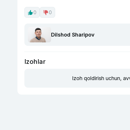
0
0
Dilshod Sharipov
Izohlar
Izoh qoldirish uchun, av