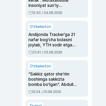
kerak”. Mutaxassislar
insoniyat sun’iy
intellektni boshqara
12:40 / 04.08.2026
olmay qolishidan xavotir
bildirdi
O‘zbekiston
Andijonda Tracker’ga 21
nafar bog‘cha bolasini
joylab, YTH sodir etgan
ayolga sud hukmi o‘qildi
23:41 / 03.08.2026
O‘zbekiston
“Sakkiz qator she’rim
boshimga sakkizta
bomba bo‘lgan”. Abdulla
Oripovni siyosiy
12:24 / 01.08.2026
ayblovlardan asrab
qolgan voqea
Dunyo