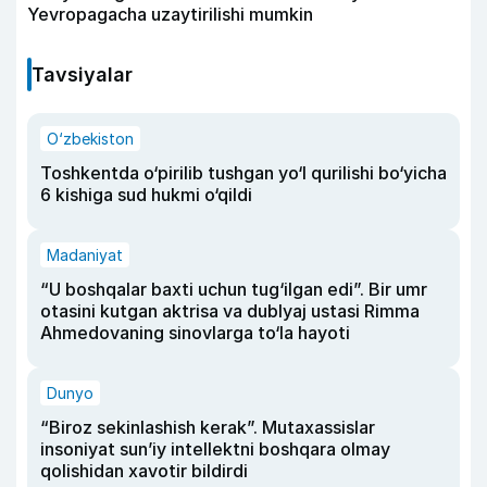
Yevropagacha uzaytirilishi mumkin
Tavsiyalar
O‘zbekiston
Toshkentda o‘pirilib tushgan yo‘l qurilishi bo‘yicha
6 kishiga sud hukmi o‘qildi
Madaniyat
“U boshqalar baxti uchun tug‘ilgan edi”. Bir umr
otasini kutgan aktrisa va dublyaj ustasi Rimma
Ahmedovaning sinovlarga to‘la hayoti
Dunyo
“Biroz sekinlashish kerak”. Mutaxassislar
insoniyat sun’iy intellektni boshqara olmay
qolishidan xavotir bildirdi