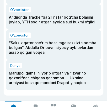
O‘zbekiston
Andijonda Tracker’ga 21 nafar bog‘cha bolasini
joylab, YTH sodir etgan ayolga sud hukmi o‘qildi
O‘zbekiston
“Sakkiz qator she’rim boshimga sakkizta bomba
bo‘lgan”. Abdulla Oripovni siyosiy ayblovlardan
asrab qolgan voqea
Dunyo
Mariupol qamalini yorib oʻtgan va “Izvarino
qozoni”dan chiqqan qahramon — Ukraina
armiyasi bosh qoʻmondoni Drapatiy haqida