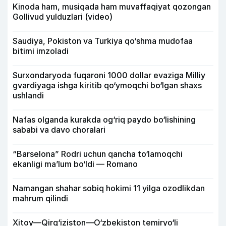
Kinoda ham, musiqada ham muvaffaqiyat qozongan
Gollivud yulduzlari (video)
Saudiya, Pokiston va Turkiya qo‘shma mudofaa
bitimi imzoladi
Surxondaryoda fuqaroni 1000 dollar evaziga Milliy
gvardiyaga ishga kiritib qo‘ymoqchi bo‘lgan shaxs
ushlandi
Nafas olganda kurakda og‘riq paydo bo‘lishining
sababi va davo choralari
“Barselona” Rodri uchun qancha to‘lamoqchi
ekanligi ma’lum bo‘ldi — Romano
Namangan shahar sobiq hokimi 11 yilga ozodlikdan
mahrum qilindi
Xitoy—Qirg‘iziston—O‘zbekiston temiryo‘li