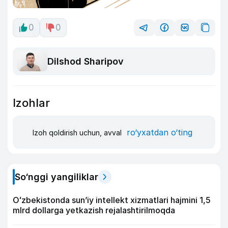
0
0
Dilshod Sharipov
Izohlar
ro‘yxatdan o‘ting
Izoh qoldirish uchun, avval
So‘nggi yangiliklar
Oʻzbekistonda sunʼiy intellekt xizmatlari hajmini 1,5
mlrd dollarga yetkazish rejalashtirilmoqda