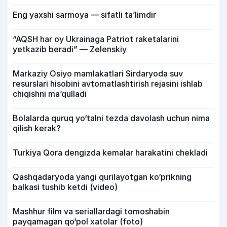
Eng yaxshi sarmoya — sifatli ta’limdir
“AQSH har oy Ukrainaga Patriot raketalarini
yetkazib beradi” — Zelenskiy
Markaziy Osiyo mamlakatlari Sirdaryoda suv
resurslari hisobini avtomatlashtirish rejasini ishlab
chiqishni ma’qulladi
Bolalarda quruq yo‘talni tezda davolash uchun nima
qilish kerak?
Turkiya Qora dengizda kemalar harakatini chekladi
Qashqadaryoda yangi qurilayotgan ko‘prikning
balkasi tushib ketdi (video)
Mashhur film va seriallardagi tomoshabin
payqamagan qo‘pol xatolar (foto)