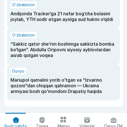
O‘zbekiston
Andijonda Tracker’ga 21 nafar bog‘cha bolasini
joylab, YTH sodir etgan ayolga sud hukmi o‘qildi
O‘zbekiston
“Sakkiz qator she’rim boshimga sakkizta bomba
bo‘lgan”. Abdulla Oripovni siyosiy ayblovlardan
asrab qolgan voqea
Dunyo
Mariupol qamalini yorib oʻtgan va “Izvarino
qozoni”dan chiqqan qahramon — Ukraina
armiyasi bosh qoʻmondoni Drapatiy haqida
Bosh sahifa
Tasma
Menyu
Videolar
Daryo FM