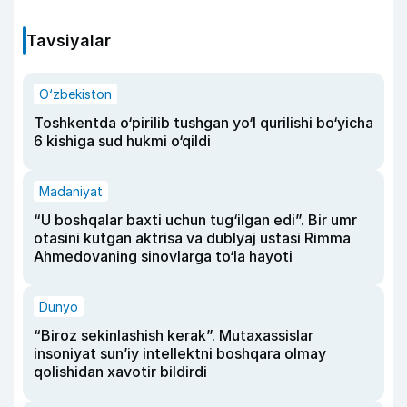
Tavsiyalar
O‘zbekiston
Toshkentda o‘pirilib tushgan yo‘l qurilishi bo‘yicha
6 kishiga sud hukmi o‘qildi
Madaniyat
“U boshqalar baxti uchun tug‘ilgan edi”. Bir umr
otasini kutgan aktrisa va dublyaj ustasi Rimma
Ahmedovaning sinovlarga to‘la hayoti
Dunyo
“Biroz sekinlashish kerak”. Mutaxassislar
insoniyat sun’iy intellektni boshqara olmay
qolishidan xavotir bildirdi